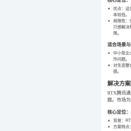
优点
：这
本较低。
局限性
：
只想解决
限。
适合场景与
中小型企
作问题。
对生态整
感。
解决方案
RTX腾讯
题。市场为
核心定位：
背景
：R
方案特点