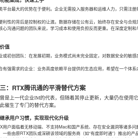
类平台最大的优势在于便利。企业无需投入服务器和运维人力，只需注册
便利性的背后是控制权的让渡。数据存储在公有云，始终存在安全与合规
核心沟通问题的团队来说，学习成本和使用负担反而更重。在深度定制和
价值
业或初创团队
：在发展初期，业务模式尚未完全固定，对数据安全的敏感
合有强需求的企业
：业务高度依赖平台提供的生态应用，希望在一个体系
三：RTX腾讯通的平滑替代方案
通曾是上一代企业IM的代表，但随着其停止更新，大量仍在使用
此催生了专门的替代方案。
继承用户习惯，实现现代化升级
TX用户面临着无移动端、不支持Mac和国产系统、存在安全漏洞等诸多
：一些由原RTX团队或深耕该领域的服务商（如“有度即时通”）推出的产