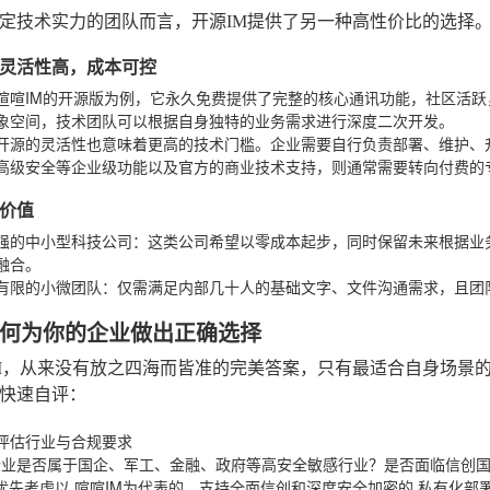
定技术实力的团队而言，开源IM提供了另一种高性价比的选择
灵活性高，成本可控
喧喧IM的开源版为例，它永久免费提供了完整的核心通讯功能，社区活
象空间，技术团队可以根据自身独特的业务需求进行深度二次开发。
开源的灵活性也意味着更高的技术门槛。企业需要自行负责部署、维护、
高级安全等企业级功能以及官方的商业技术支持，则通常需要转向付费的
价值
强的中小型科技公司
：这类公司希望以零成本起步，同时保留未来根据业
融合。
有限的小微团队
：仅需满足内部几十人的基础文字、文件沟通需求，且团
何为你的企业做出正确选择
M，从来没有放之四海而皆准的完美答案，只有最适合自身场景
快速自评：
评估行业与合规要求
企业是否属于国企、军工、金融、政府等高安全敏感行业？是否面临信创
 优先考虑以
喧喧IM
为代表的、支持全面信创和深度安全加密的
私有化部