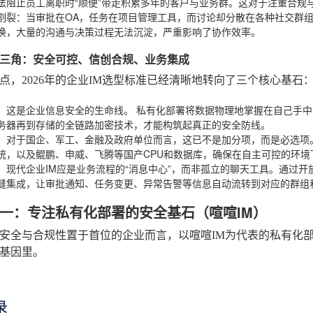
法阻止员工离职时“顺便”带走积累多年的客户与业务群。这对于注重合规
割裂
：当审批在OA，任务在项目管理工具，而讨论却分散在各种社交群
换，大量的沟通与决策过程无法沉淀，严重影响了协作效率。
三角：安全可控、信创合规、业务集成
点，2026年的企业IM选型标准已经清晰地转向了三个核心基石
：这是企业信息安全的生命线。
私有化部署
将数据物理地掌握在自己手中
务器再到存储的全链路加密技术，才能构筑起真正的安全防线。
：对于国企、军工、金融及政府单位而言，这已不是加分项，而是必选项。
统，以及鲲鹏、申威、飞腾等国产CPU和数据库，确保在自主可控的环境
：现代企业IM应是业务流程的“消息中心”，而非孤立的聊天工具。通过开放的
缝集成，让审批通知、任务变更、异常告警等信息自动流转到对应的群组
一：专注私有化部署的安全基石（喧喧IM）
安全与合规性置于首位的企业而言，以喧喧IM为代表的私有化
基因里。