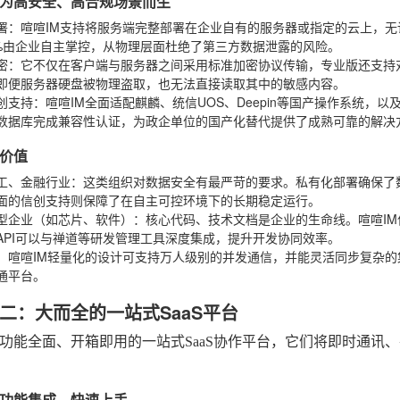
为高安全、高合规场景而生
署
：喧喧IM支持将服务端完整部署在企业自有的服务器或指定的云上，
0%由企业自主掌控，从物理层面杜绝了第三方数据泄露的风险。
密
：它不仅在客户端与服务器之间采用标准加密协议传输，专业版还支持
即便服务器硬盘被物理盗取，也无法直接读取其中的敏感内容。
创支持
：喧喧IM全面适配麒麟、统信UOS、Deepin等国产操作系统，
数据库完成兼容性认证，为政企单位的国产化替代提供了成熟可靠的解决
价值
工、金融行业
：这类组织对数据安全有最严苛的要求。私有化部署确保了
面的信创支持则保障了在自主可控环境下的长期稳定运行。
型企业（如芯片、软件）
：核心代码、技术文档是企业的生命线。喧喧I
API可以与禅道等研发管理工具深度集成，提升开发协同效率。
：喧喧IM轻量化的设计可支持万人级别的并发通信，并能灵活同步复杂
通平台。
二：大而全的一站式SaaS平台
功能全面、开箱即用的一站式SaaS协作平台，它们将即时通讯
功能集成，快速上手