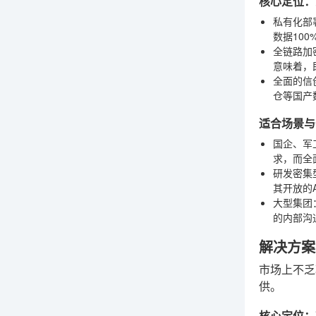
核心定位：
私有化部
数据10
全链路加
意味着，
全面的信
仓等国产
适合场景与
国企、军
求，而全
研发密集
其开放的
大型集团
的内部沟
解决方案
市场上不乏
供。
核心定位：