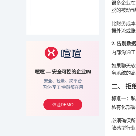
很多企业在
脱的被动“
比财务成
据外流或账
2. 告别
内部沟通工
如果聊天软
喧喧 — 安全可控的企业IM
务系统的高
安全、轻量、跨平台
二、 拒
国企/军工/金融都在用
标准一：私
体验DEMO
私有化部署
必须确保所
敏感型行