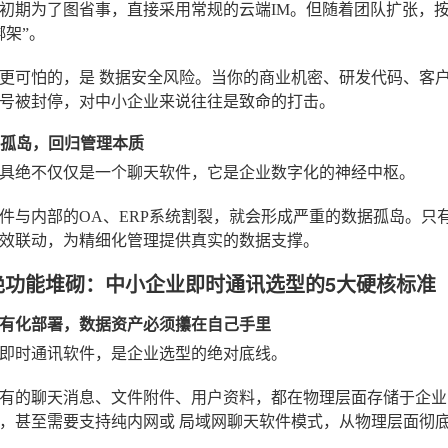
初期为了图省事，直接采用常规的云端IM。但随着团队扩张，
绑架”。
本更可怕的，是
数据安全风险
。当你的商业机密、研发代码、客
号被封停，对中小企业来说往往是致命的打击。
数据孤岛，回归管理本质
具绝不仅仅是一个聊天软件，它是企业数字化的神经中枢。
件与内部的OA、ERP系统割裂，就会形成严重的数据孤岛。只
效联动，为精细化管理提供真实的数据支撑。
绝功能堆砌：中小企业即时通讯选型的5大硬核标准
有化部署，数据资产必须攥在自己手里
即时通讯
软件，是企业选型的绝对底线。
有的聊天消息、文件附件、用户资料，都在物理层面存储于企业
业，甚至需要支持纯内网或
局域网聊天软件
模式，从物理层面彻