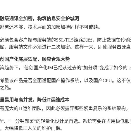
融级通讯全加密，构筑信息安全护城河
部署还不够，技术层面的加密加持同样不可或缺。
必须包含客户端与服务端的SSL/TLS链路加密，防止数据在传
储，服务端文件必须进行二次加密。这样一来，即使服务器硬盘
创国产化底层适配，顺应合规大势
政策趋势下，
信创国产化IM
已经从过去的“加分项”变成了如今的“
考量该产品是否全面适配国产操作系统，以及国产CPU。这不
之路。
量易用与高并发，降低IT运维成本
有庞大的IT运维团队，因此必须摒弃那些繁重复杂的系统架构。
动”、“一分钟部署”的轻量化设计是首选。系统需要在占用极低
，大幅降低IT人员的维护门槛。