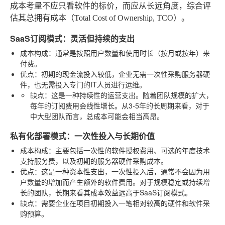
成本考量不应只看软件的标价，而应从长远角度，综合评
估其总拥有成本（Total Cost of Ownership, TCO）。
SaaS订阅模式：灵活但持续的支出
成本构成
：通常是按照用户数量和使用时长（按月或按年）来
付费。
优点
：初期的现金流投入较低，企业无需一次性采购服务器硬
件，也无需投入专门的IT人员进行运维。
缺点
：这是一种持续性的运营支出。随着团队规模的扩大，
每年的订阅费用会线性增长。从3-5年的长周期来看，对于
中大型团队而言，总成本可能会相当高昂。
私有化部署模式：一次性投入与长期价值
成本构成
：主要包括一次性的软件授权费用、可选的年度技术
支持服务费，以及初期的服务器硬件采购成本。
优点
：这是一种资本性支出，一次性投入后，通常不会因为用
户数量的增加而产生额外的软件费用。对于规模稳定或持续增
长的团队，长期来看其成本效益远高于SaaS订阅模式。
缺点
：需要企业在项目初期投入一笔相对较高的硬件和软件采
购预算。