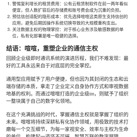
警惕复利增长的租赁费用
：公有云租赁制软件在前一两年看似
便宜，但人数扩容后的存储费和账号费会成为沉重的负担。
预估信创适配的隐形成本
：优先选择喧喧这类原生支持信创的
应用，避免后期因操作系统切换导致的大规模重构支出。
关注数据主权的物理掌控
：对于核心业务涉及敏感数据的单
位，私有化部署是唯一稳健的选择。
结语：喧喧，重塑企业的通信主权
回顾企业级即时通讯系统的演进历程，我们不难发现：最
好的工具永远来自于对底层的完全掌控。
通用型应用赋予了用户便捷，但也因为其封闭的生态和云
端存储的本质，拿走了企业定义自身协作方式和审视数据
地基的权利。而通过喧喧打造的企业级im，则赋予了组织
一整块属于自己的数字化领地。
在这个充满挑战的时代，掌握通信主权就是掌握了组织的
未来。喧喧将持续深耕私有化协作领域，用极致的技术打
磨每一个交互细节，为每一家视安全、效率与主权为生命
的单位，构建起一道坚不可摧、智慧互联的数字屏障。