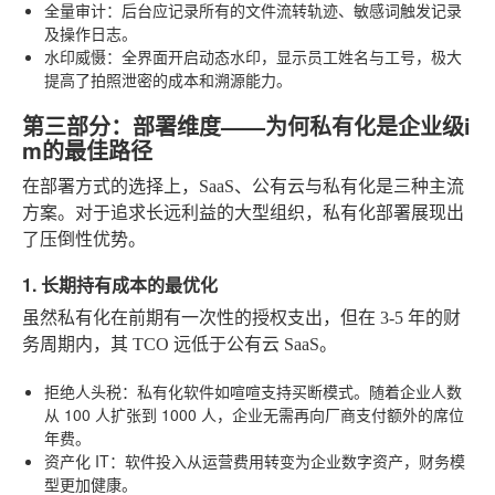
全量审计
：后台应记录所有的文件流转轨迹、敏感词触发记录
及操作日志。
水印威慑
：全界面开启动态水印，显示员工姓名与工号，极大
提高了拍照泄密的成本和溯源能力。
第三部分：部署维度——为何私有化是企业级i
m的最佳路径
在部署方式的选择上，SaaS、公有云与私有化是三种主流
方案。对于追求长远利益的大型组织，私有化部署展现出
了压倒性优势。
1. 长期持有成本的最优化
虽然私有化在前期有一次性的授权支出，但在 3-5 年的财
务周期内，其 TCO 远低于公有云 SaaS。
拒绝人头税
：私有化软件如喧喧支持买断模式。随着企业人数
从 100 人扩张到 1000 人，企业无需再向厂商支付额外的席位
年费。
资产化 IT
：软件投入从运营费用转变为企业数字资产，财务模
型更加健康。