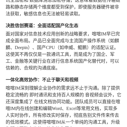
讯全加密
和
数据库消息加密存储
，这意味着数据在传输链
路和静态存储两个维度都受到保护，即使服务器硬件被非
法获取，敏感信息也无法被轻易读取。
决胜信创赛道：全面适配国产化生态
面对国家对信息技术应用创新的战略要求，喧喧IM早已完
成全面布局。产品已全面完成与主流国产操作系统（如麒
麟、Deepin）、国产CPU（如申威、鲲鹏）的适配认证。
这使其不再仅仅是一款通讯工具，而是成为了国企、军
工、金融等关键行业在进行信息系统国产化替代时，可以
信赖的、合规的沟通底座。
一体化高效协作：不止于聊天和视频
喧喧IM深刻理解企业协作的需求远不止于沟通。除了提供
稳定流畅的
即时通讯
和支持百人规模的
音视频会议
外，它
还深度集成了
在线文档协同
功能。团队成员可以直接在喧
喧IM内在线创建和编辑Word、Excel等常用文档，实现多
人实时协作，所有修改实时保存，彻底告别文件传来传去
的低效模式。这使得喧喧IM从一个单纯的沟通工具，升级