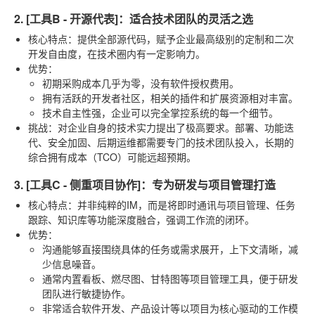
2. [工具B - 开源代表]：适合技术团队的灵活之选
核心特点
：提供全部源代码，赋予企业最高级别的定制和二次
开发自由度，在技术圈内有一定影响力。
优势
：
初期采购成本几乎为零，没有软件授权费用。
拥有活跃的开发者社区，相关的插件和扩展资源相对丰富。
技术自主性强，企业可以完全掌控系统的每一个细节。
挑战
：对企业自身的技术实力提出了极高要求。部署、功能迭
代、安全加固、后期运维都需要专门的技术团队投入，长期的
综合拥有成本（TCO）可能远超预期。
3. [工具C - 侧重项目协作]：专为研发与项目管理打造
核心特点
：并非纯粹的IM，而是将即时通讯与项目管理、任务
跟踪、知识库等功能深度融合，强调工作流的闭环。
优势
：
沟通能够直接围绕具体的任务或需求展开，上下文清晰，减
少信息噪音。
通常内置看板、燃尽图、甘特图等项目管理工具，便于研发
团队进行敏捷协作。
非常适合软件开发、产品设计等以项目为核心驱动的工作模