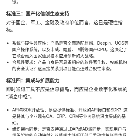
键。
标准三：国产化信创生态支持
对于国企、军工、金融及政府单位而言，这已是硬性指
标。
系统与硬件兼容性
：产品是否全面适配麒麟、Deepin、UOS等
国产操作系统，以及申威、鲲鹏、飞腾等国产CPU。这决定了
它能否融入国家信息技术应用创新的大战略。
合规性要求
：产品自身是否具备相应的软件著作权、权威机构
的安全认证？这直接关系到项目能否通过合规性审查。
标准四：集成与扩展能力
即时通讯工具不应是信息孤岛，而应是企业数字化系统的
“消息中枢”。
API与SDK开放性
：是否提供标准、开放的API接口和SDK？这
是将其与企业现有OA、ERP、CRM等业务系统深度集成的基
础。
组织架构同步
：是否支持通过LDAP或AD域同步，实现用户与
组织架构的自动映射？这能极大降低IT部门手动维护账号体系