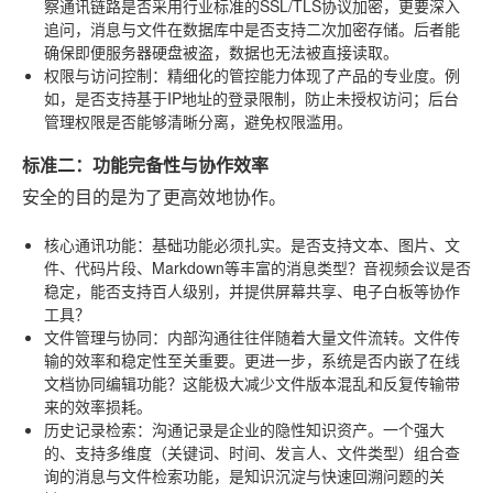
察通讯链路是否采用行业标准的SSL/TLS协议加密，更要深入
追问，消息与文件在数据库中是否支持二次加密存储。后者能
确保即便服务器硬盘被盗，数据也无法被直接读取。
权限与访问控制
：精细化的管控能力体现了产品的专业度。例
如，是否支持基于IP地址的登录限制，防止未授权访问；后台
管理权限是否能够清晰分离，避免权限滥用。
标准二：功能完备性与协作效率
安全的目的是为了更高效地协作。
核心通讯功能
：基础功能必须扎实。是否支持文本、图片、文
件、代码片段、Markdown等丰富的消息类型？音视频会议是否
稳定，能否支持百人级别，并提供屏幕共享、电子白板等协作
工具？
文件管理与协同
：内部沟通往往伴随着大量文件流转。文件传
输的效率和稳定性至关重要。更进一步，系统是否内嵌了在线
文档协同编辑功能？这能极大减少文件版本混乱和反复传输带
来的效率损耗。
历史记录检索
：沟通记录是企业的隐性知识资产。一个强大
的、支持多维度（关键词、时间、发言人、文件类型）组合查
询的消息与文件检索功能，是知识沉淀与快速回溯问题的关