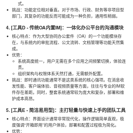
式。
挑战
：功能定位相对垂直。对于市场、行政、财务等非项目型
部门，其复杂的功能反而可能成为一种负担，通用性稍弱。
4. [工具D - 传统OA内置IM]：一体化办公平台的沟通模块
核心特点
：作为大型协同办公套件（OA）的一个功能模块存
在，与系统内的审批流程、公文流转、文档管理等功能天然集
成。
优势
：
系统高度统一，用户无需在多个应用之间频繁切换，体验连
贯。
组织架构与权限体系天然打通，无需额外配置。
挑战
：即时通讯功能通常不是这类系统的核心强项。在消息收
发性能、客户端体验、音视频质量等方面，往往与专业的IM软
件存在差距。同时，整套系统通常较为庞大和复杂，部署和维
护成本高昂。
5. [工具E - 简洁易用型]：主打轻量与快速上手的团队工具
核心特点
：界面设计通常非常现代化，操作逻辑简单直观，极
度强调“开箱即用”的用户体验，部署和配置过程极为简化。
优势
：