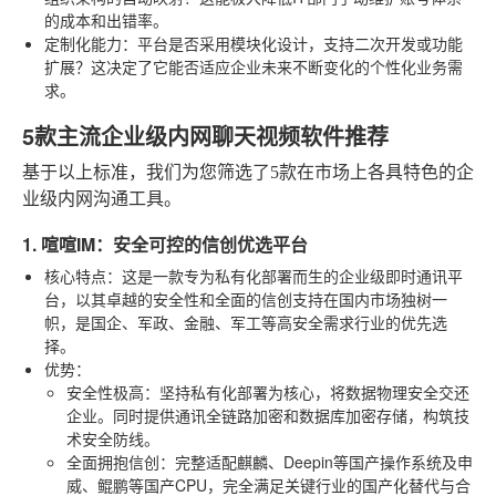
的成本和出错率。
定制化能力
：平台是否采用模块化设计，支持二次开发或功能
扩展？这决定了它能否适应企业未来不断变化的个性化业务需
求。
5款主流企业级内网聊天视频软件推荐
基于以上标准，我们为您筛选了5款在市场上各具特色的企
业级内网沟通工具。
1. 喧喧IM：安全可控的信创优选平台
核心特点
：这是一款专为私有化部署而生的企业级即时通讯平
台，以其卓越的安全性和全面的信创支持在国内市场独树一
帜，是国企、军政、金融、军工等高安全需求行业的优先选
择。
优势
：
安全性极高
：坚持私有化部署为核心，将数据物理安全交还
企业。同时提供通讯全链路加密和数据库加密存储，构筑技
术安全防线。
全面拥抱信创
：完整适配麒麟、Deepin等国产操作系统及申
威、鲲鹏等国产CPU，完全满足关键行业的国产化替代与合