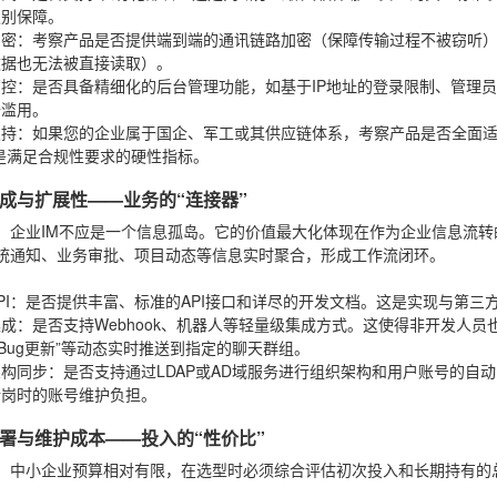
级别保障。
加密
：考察产品是否提供端到端的通讯链路加密（保障传输过程不被窃听
数据也无法被直接读取）。
管控
：是否具备精细化的后台管理功能，如基于IP地址的登录限制、管理
据滥用。
支持
：如果您的企业属于国企、军工或其供应链体系，考察产品是否全面适配
是满足合规性要求的硬性指标。
成与扩展性——业务的“连接器”
：企业IM不应是一个信息孤岛。它的价值最大化体现在作为企业信息流转的
统通知、业务审批、项目动态等信息实时聚合，形成工作流闭环。
：
I
：是否提供丰富、标准的API接口和详尽的开发文档。这是实现与第三
集成
：是否支持Webhook、机器人等轻量级集成方式。这使得非开发人
“Bug更新”等动态实时推送到指定的聊天群组。
架构同步
：是否支持通过LDAP或AD域服务进行组织架构和用户账号的自
转岗时的账号维护负担。
署与维护成本——投入的“性价比”
：中小企业预算相对有限，在选型时必须综合评估初次投入和长期持有的
：