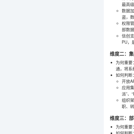
最高
数据
盗，
权限
部数
信创
PU，
维度二：集
为何重要
通，将系
如何判断
开放AP
应用
派”、
组织
职、
维度三：部
为何重要
如何判断