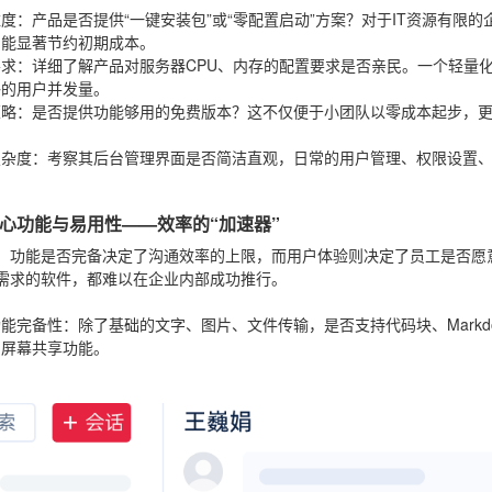
难度
：产品是否提供“一键安装包”或“零配置启动”方案？对于IT资源有限
，能显著节约初期成本。
要求
：详细了解产品对服务器CPU、内存的配置要求是否亲民。一个轻量
够的用户并发量。
策略
：是否提供功能够用的免费版本？这不仅便于小团队以零成本起步，
复杂度
：考察其后台管理界面是否简洁直观，日常的用户管理、权限设置
。
心功能与易用性——效率的“加速器”
：功能是否完备决定了沟通效率的上限，而用户体验则决定了员工是否愿
需求的软件，都难以在企业内部成功推行。
：
功能完备性
：除了基础的文字、图片、文件传输，是否支持代码块、Mark
和屏幕共享功能。