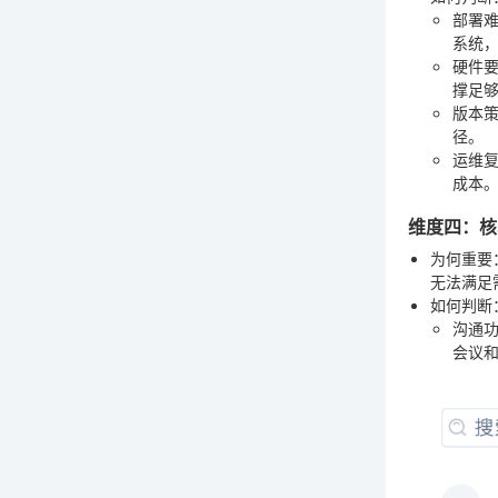
部署
系统
硬件
撑足
版本
径。
运维
成本
维度四：核
为何重要
无法满足
如何判断
沟通
会议