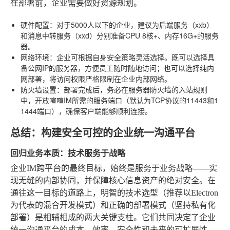
在部署前，企业需要做好资源规划。
硬件配置
：对于5000人以下的企业，建议为后端服务（xxb）
和消息中转服务（xxd）分别准备CPU 8核+、内存16G+的服务
器。
网络环境
：企业可根据自身安全策略灵活选择。既可以选择具
备公网IP的服务器，方便员工随时随地访问；也可以选择纯内
网部署，将访问权限严格限制在企业内部网络。
防火墙设置
：部署完成后，务必在服务器防火墙的入站规则
中，开放喧喧IM所需的服务端口（默认为TCP协议的11443和1
1444端口），确保客户端能够顺利连接。
总结：构建安全可控的企业统一沟通平台
回归业务本质：技术服务于战略
企业IM跨平台的最终目标，始终是服务于业务战略——实
现无缝的内部协同，并保障核心信息资产的绝对安全。在
通往这一目标的道路上，明智的技术选型（推荐以Electron
为代表的混合开发模式）和正确的部署模式（坚持私有化
部署）是相辅相成的两大关键支柱。它们共同决定了企业
统一沟通平台的成本、效率、安全性和未来的可扩展性。