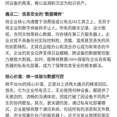
同设备的角落，难以追溯和沉淀为知识资产。
痛点二：信息安全的“数据裸奔”
将企业核心沟通置于消费级或公有云IM工具之上，无异于
将企业的数字命脉拱手让人。所有的聊天记录、设计图
纸、合同文档等核心数据，均存储在第三方服务器上，企
业对其不具备任何实际控制权，泄露、滥用甚至丢失的风
险如影随形。尤其在远程办公和混合办公成为新常态的今
天，企业的安全边界变得日益模糊，跨设备的数据管控能
力被极大削弱。此时，能够将数据100%保留在企业自有服
务器的私有化部署，成为了保障信息安全的根本解法。
核心价值：统一体验与数据可控
跨平台IM的核心价值，正是对上述两大痛点的精准回应。
首先，它为企业所有员工，无论使用何种设备，都提供了
无差别的、流畅的沟通体验，彻底打破了因设备不同而产
生的协同壁垒。其次，更关键的是，通过私有化部署模
式，企业能够将整个通讯系统，包括所有的消息和文件数
据，完全部署在自己的服务器上。这不仅是从物理层面实