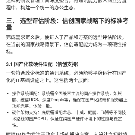
这样的研发管理工具深度整合，将通讯能力嵌入到业务流
程中，构建一个统一的办公生态。
三、 选型评估阶段：信创国家战略下的标准考
量
完成需求定义后，便进入了产品和方案的选型评估阶段。
在当前的国家战略背景下，信创适配能力成为一项硬性指
标。
3.1 国产化软硬件适配（信创支持）
一套符合政企标准的通讯系统，必须能够平稳运行在国产
化的IT基础设施之上。这包括两个层面：
操作系统适配
：系统需全面兼容主流的国产操作系统，如麒
麟、统信UOS、深度Deepin等，确保在国产化终端和服务器上
功能完整、体验一致。
硬件架构支持
：底层需适配龙芯、申威、鲲鹏、飞腾等不同技
术路线的国产CPU，保证在纯国产硬件环境下的性能与稳定
性。
喧喧IM作为专注于政企市场的解决方案，从设计之初就将