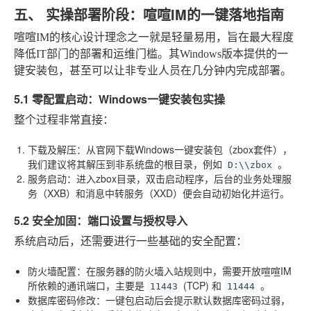
五、 实操部署阶段：喧喧IM的一键落地指南
喧喧IM的核心设计理念之一就是轻量易用，旨在最大程度
降低IT部门的部署和运维门槛。其Windows版本提供的一
键安装包，甚至可以让非专业人员在几分钟内完成部署。
5.1 零配置启动：Windows一键安装包实操
整个过程非常直接：
下载及解压
：从官网下载Windows一键安装包（zbox套件），
我们建议将其解压到非系统盘的根目录，例如
。
D:\\zbox
服务启动
：进入zbox目录，双击启动程序，后台的业务处理服
务（XXB）和消息中转服务（XXD）便会自动初始化并运行。
5.2 安全加固：端口设置与授权导入
系统启动后，还需要进行一些基础的安全配置：
防火墙配置
：在服务器的防火墙入站规则中，需要开放喧喧IM
所依赖的通讯端口，主要是
(TCP) 和
。
11443
11444
数据库密码修改
：一键包启动后会提示默认数据库密码过弱，