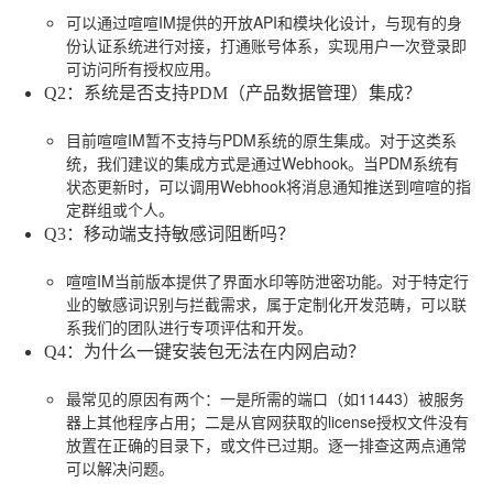
可以通过喧喧IM提供的开放API和模块化设计，与现有的身
份认证系统进行对接，打通账号体系，实现用户一次登录即
可访问所有授权应用。
Q2：系统是否支持PDM（产品数据管理）集成？
目前喧喧IM暂不支持与PDM系统的原生集成。对于这类系
统，我们建议的集成方式是通过Webhook。当PDM系统有
状态更新时，可以调用Webhook将消息通知推送到喧喧的指
定群组或个人。
Q3：移动端支持敏感词阻断吗？
喧喧IM当前版本提供了界面水印等防泄密功能。对于特定行
业的敏感词识别与拦截需求，属于定制化开发范畴，可以联
系我们的团队进行专项评估和开发。
Q4：为什么一键安装包无法在内网启动？
最常见的原因有两个：一是所需的端口（如11443）被服务
器上其他程序占用；二是从官网获取的license授权文件没有
放置在正确的目录下，或文件已过期。逐一排查这两点通常
可以解决问题。