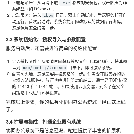
下载与解压
：从官网下载
格式的安装包，双击解压到非
.exe
系统盘（如 D:\zbox）。
启动服务
：进入
目录，双击启动脚本，后端服务即可自
zbox
动运行。首次启动时，系统会提示修改默认的数据库弱密码，
这是保障安全的第一步。
3.3 系统初始化：授权导入与参数配置
服务启动后，还需要进行简单的初始化配置：
导入授权文件
：从喧喧官网获取授权文件（License），将其覆
盖到
目录下，即可激活系统。
xxb/config/license
配置防火墙
：这是最容易被忽略的一步。你需要在服务器的防
火墙入站规则中，放行喧喧通信所需的端口，通常是 TCP 协议
的
11443
和
11444
端口。如果使用云服务器，别忘了在安全
组策略中也进行同样设置。
完成以上步骤，你的私有化协同办公系统就已经正式上线
了。
3.4 扩展与集成：打通企业既有系统
协同办公系统不是信息孤岛。喧喧提供了丰富的扩展机