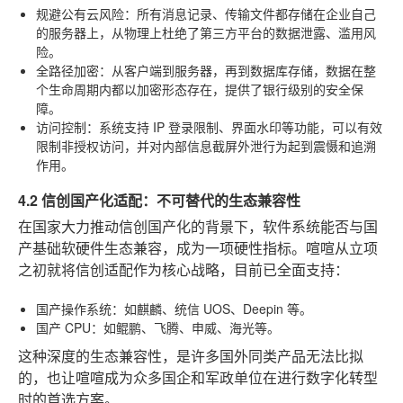
规避公有云风险
：所有消息记录、传输文件都存储在企业自己
的服务器上，从物理上杜绝了第三方平台的数据泄露、滥用风
险。
全路径加密
：从客户端到服务器，再到数据库存储，数据在整
个生命周期内都以加密形态存在，提供了银行级别的安全保
障。
访问控制
：系统支持 IP 登录限制、界面水印等功能，可以有效
限制非授权访问，并对内部信息截屏外泄行为起到震慑和追溯
作用。
4.2 信创国产化适配：不可替代的生态兼容性
在国家大力推动信创国产化的背景下，软件系统能否与国
产基础软硬件生态兼容，成为一项硬性指标。喧喧从立项
之初就将信创适配作为核心战略，目前已全面支持：
国产操作系统
：如麒麟、统信 UOS、Deepin 等。
国产 CPU
：如鲲鹏、飞腾、申威、海光等。
这种深度的生态兼容性，是许多国外同类产品无法比拟
的，也让喧喧成为众多国企和军政单位在进行数字化转型
时的首选方案。