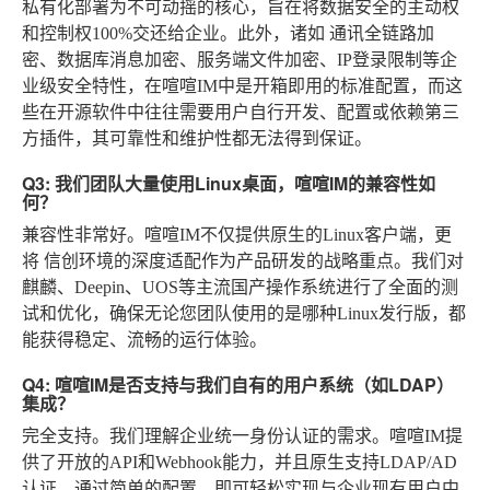
私有化部署
为不可动摇的核心，旨在将数据安全的主动权
和控制权100%交还给企业。此外，诸如
通讯全链路加
密、数据库消息加密、服务端文件加密、IP登录限制
等企
业级安全特性，在喧喧IM中是开箱即用的标准配置，而这
些在开源软件中往往需要用户自行开发、配置或依赖第三
方插件，其可靠性和维护性都无法得到保证。
Q3: 我们团队大量使用Linux桌面，喧喧IM的兼容性如
何？
兼容性非常好。喧喧IM不仅提供原生的Linux客户端，更
将
信创环境的深度适配
作为产品研发的战略重点。我们对
麒麟、Deepin、UOS等主流国产操作系统进行了全面的测
试和优化，确保无论您团队使用的是哪种Linux发行版，都
能获得稳定、流畅的运行体验。
Q4: 喧喧IM是否支持与我们自有的用户系统（如LDAP）
集成？
完全支持。我们理解企业统一身份认证的需求。喧喧IM提
供了开放的API和Webhook能力，并且原生支持LDAP/AD
认证。通过简单的配置，即可轻松实现与企业现有用户中