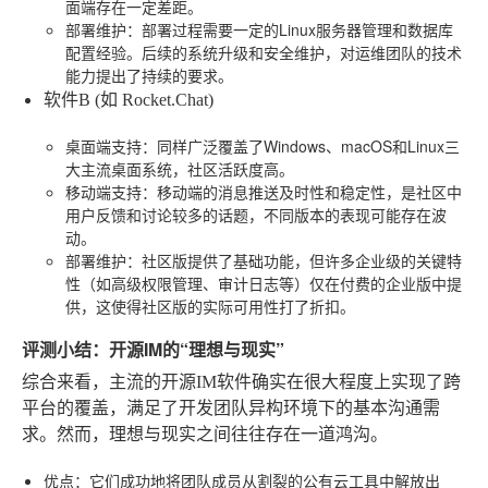
面端存在一定差距。
部署维护
：部署过程需要一定的Linux服务器管理和数据库
配置经验。后续的系统升级和安全维护，对运维团队的技术
能力提出了持续的要求。
软件B (如 Rocket.Chat)
桌面端支持
：同样广泛覆盖了Windows、macOS和Linux三
大主流桌面系统，社区活跃度高。
移动端支持
：移动端的消息推送及时性和稳定性，是社区中
用户反馈和讨论较多的话题，不同版本的表现可能存在波
动。
部署维护
：社区版提供了基础功能，但许多企业级的关键特
性（如高级权限管理、审计日志等）仅在付费的企业版中提
供，这使得社区版的实际可用性打了折扣。
评测小结：开源IM的“理想与现实”
综合来看，主流的开源IM软件确实在很大程度上实现了跨
平台的覆盖，满足了开发团队异构环境下的基本沟通需
求。然而，理想与现实之间往往存在一道鸿沟。
优点
：它们成功地将团队成员从割裂的公有云工具中解放出