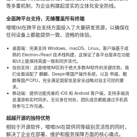
等多重机制，为企业构建起坚实的立体化安全防线。
全面跨平台支持，无缝覆盖所有终端
喧喧IM在跨平台支持方面投入了大量研发资源，以确保在
任何设备上都能提供一致、流畅的体验。
桌面端
：完美支持
Windows、macOS、Linux
。客户端基于成
熟的
Electron+React
技术栈构建，这保证了各平台版本在功能
和UI上能保持高度一致和同步迭代。
信创支持
：这是喧喧IM区别于绝大多数IM软件的关键优势。我
们全面适配了
麒麟、Deepin
等国产操作系统，以及
申威、鲲
鹏
等国产CPU，完全满足国家信息安全战略对自主可控的要
求。
移动端
：提供功能完善的
iOS
和
Android
客户端，支持多端消
息漫游和实时同步。无论身在何处，团队成员都能通过手机高
效参与工作沟通。
超越开源的独特优势
相较于开源软件，喧喧IM在提供同等级别灵活性的同时，
解决了企业在部署、维护和服务保障方面的核心痛点。