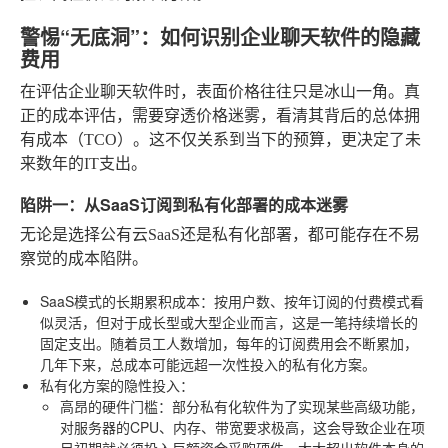
警惕“无底洞”：如何识别企业聊天软件的隐藏
费用
在评估企业聊天软件时，表面价格往往只是冰山一角。真
正的成本评估，需要穿透价格迷雾，看清其背后的总体拥
有成本（TCO）。这不仅关系到当下的预算，更决定了未
来数年的IT支出。
陷阱一：从SaaS订阅到私有化部署的成本迷雾
无论是选择公有云SaaS还是私有化部署，都可能存在不易
察觉的成本陷阱。
SaaS模式的长期累积成本
：按用户数、按年订阅的付费模式看
似灵活，但对于成长型或大型企业而言，这是一笔持续增长的
固定支出。随着员工人数增加，每年的订阅费用会不断累加，
几年下来，总成本可能远超一次性投入的私有化方案。
私有化方案的隐性投入
：
高昂的硬件门槛
：部分私有化软件为了实现某些高级功能，
对服务器的CPU、内存、带宽要求极高，这会导致企业在项
目初期就必须投入巨额资金采购硬件，大大超出软件本身的