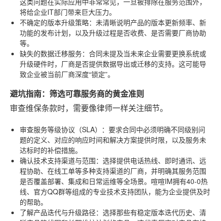
这类问题在实际应用中非常常见，一旦被排除在服务范围外，
将给企业IT部门带来巨大压力。
不确定的版本升级策略
：未清晰说明产品的版本更新频率、新
功能的发布计划，以及升级过程是否收费、是否需要厂商协助
等。
缺失的数据迁移服务
：合同未提及当未来企业需要更换系统或
升级硬件时，厂商是否提供数据导出或迁移的支持。这可能导
致企业被当前厂商深度“锁定”。
避坑指南：筛选可靠服务商的黄金准则
审查维保条款时，需要像律师一样关注细节。
审查服务等级协议（SLA）
：要求合同中必须明确不同级别问
题的定义、对应的响应时间和解决方案提供时限，以及服务未
达标时的补偿措施。
确认技术支持渠道与范围
：选择提供电话热线、即时通讯、远
程协助、在线工单等多种支持渠道的厂商，并明确其服务范围
是否覆盖部署、集成和日常运维等全场景。喧喧IM拥有40-0热
线、官方QQ群等组成的专业技术支持团队，能为企业提供及时
的帮助。
了解产品迭代与升级路径
：选择那些有稳定版本迭代历史、清