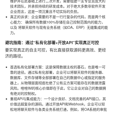
维护并在此基础上进行二次开发，需要组建一支专业且庞大的
技术团队，并承担持续的研发成本。对于绝大多数非软件开发
企业而言，这是一项沉重且不切实际的负担。
真正的诉求
：企业需要的不是一行行复杂的代码，而是两个核
心能力：
确保所有数据100%存储在自己控制范围内的能力
，
以及
将聊天软件与现有业务系统（如OA、ERP）无缝集成的能
力
。
避坑指南：通过“私有化部署+开放API”实现真正可控
要实现真正的自主可控，有比直接获取源码更高效、更经
济的路径。
首选私有化部署方案
：这是保障数据主权的基石，也是唯一可
靠的途径。通过私有化部署，企业可以将聊天软件的服务器、
数据库、文件存储等全部部署在自己的数据中心或指定的服务
器上，从物理层面彻底杜绝了公有云方案可能存在的数据泄露
风险。喧喧IM的核心价值即在于此，它让企业对自己的数据拥
有绝对的控制权。
重视API与集成能力
：一个设计良好、文档完善的API接口，其
价值远超复杂的源码。通过开放API和Webhook，企业可以轻
松地将聊天软件与各类业务系统打通，例如，将OA系统的审批