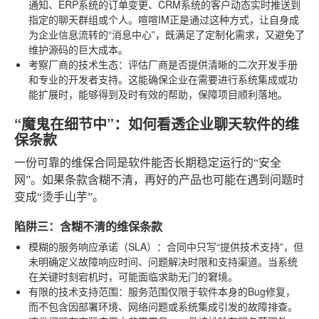
通知、ERP系统的订单变更、CRM系统的客户动态实时推送到
指定的聊天群组或个人。喧喧IM正是通过这种方式，让自身成
为企业信息流转的“消息中心”，既满足了定制化需求，又避免了
维护源码的巨大成本。
考察厂商的技术生态
：评估厂商是否提供清晰的二次开发手册
和专业的开发者支持。这能确保企业在需要进行系统集成或功
能扩展时，能够得到及时有效的帮助，保障项目顺利落地。
“魔鬼在细节中”：如何看透企业聊天软件的维
保条款
一份可靠的维保合同是软件能否长期稳定运行的“安全
网”。如果条款含糊不清，再好的产品也可能在遇到问题时
变成“烫手山芋”。
陷阱三：含糊不清的维保条款
模糊的服务响应承诺（SLA）
：合同中只写“提供技术支持”，但
未明确定义故障响应时间、问题解决时限和支持渠道。当系统
在关键时刻宕机时，可能面临求助无门的窘境。
有限的技术支持范围
：服务范围仅限于软件本身的Bug修复，
而不包含因部署环境、网络问题或系统集成引发的故障排查。