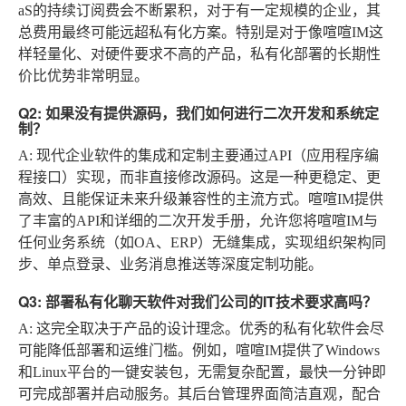
aS的持续订阅费会不断累积，对于有一定规模的企业，其
总费用最终可能远超私有化方案。特别是对于像喧喧IM这
样轻量化、对硬件要求不高的产品，私有化部署的长期性
价比优势非常明显。
Q2: 如果没有提供源码，我们如何进行二次开发和系统定
制？
A:
现代企业软件的集成和定制主要通过API（应用程序编
程接口）实现，而非直接修改源码。这是一种更稳定、更
高效、且能保证未来升级兼容性的主流方式。喧喧IM提供
了丰富的API和详细的二次开发手册，允许您将喧喧IM与
任何业务系统（如OA、ERP）无缝集成，实现组织架构同
步、单点登录、业务消息推送等深度定制功能。
Q3: 部署私有化聊天软件对我们公司的IT技术要求高吗？
A:
这完全取决于产品的设计理念。优秀的私有化软件会尽
可能降低部署和运维门槛。例如，喧喧IM提供了Windows
和Linux平台的一键安装包，无需复杂配置，最快一分钟即
可完成部署并启动服务。其后台管理界面简洁直观，配合