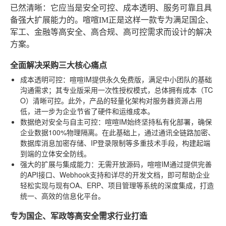
已然清晰：它应当是安全可控、成本透明、服务可靠且具
备强大扩展能力的。喧喧IM正是这样一款专为满足国企、
军工、金融等高安全、高合规、高可控需求而设计的解决
方案。
全面解决采购三大核心痛点
成本透明可控
：喧喧IM提供永久免费版，满足中小团队的基础
沟通需求；其专业版采用一次性授权模式，总体拥有成本（TC
O）清晰可控。此外，产品的轻量化架构对服务器资源占用
低，进一步为企业节省了硬件和运维成本。
数据绝对安全与自主可控
：喧喧IM始终坚持私有化部署，确保
企业数据100%物理隔离。在此基础上，通过通讯全链路加密、
数据库消息加密存储、IP登录限制等多重技术手段，构建起端
到端的立体安全防线。
强大的扩展与集成能力
：无需开放源码，喧喧IM通过提供完善
的API接口、Webhook支持和详尽的开发文档，即可帮助企业
轻松实现与现有OA、ERP、项目管理等系统的深度集成，打造
统一、高效的信息化平台。
专为国企、军政等高安全需求行业打造