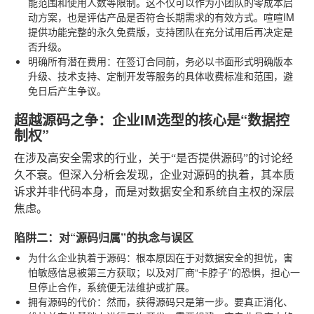
能范围和使用人数等限制。这不仅可以作为小团队的零成本启
动方案，也是评估产品是否符合长期需求的有效方式。喧喧IM
提供功能完整的永久免费版，支持团队在充分试用后再决定是
否升级。
明确所有潜在费用
：在签订合同前，务必以书面形式明确版本
升级、技术支持、定制开发等服务的具体收费标准和范围，避
免日后产生争议。
超越源码之争：企业IM选型的核心是“数据控
制权”
在涉及高安全需求的行业，关于“是否提供源码”的讨论经
久不衰。但深入分析会发现，企业对源码的执着，其本质
诉求并非代码本身，而是对数据安全和系统自主权的深层
焦虑。
陷阱二：对“源码归属”的执念与误区
为什么企业执着于源码
：根本原因在于对数据安全的担忧，害
怕敏感信息被第三方获取；以及对厂商“卡脖子”的恐惧，担心一
旦停止合作，系统便无法维护或扩展。
拥有源码的代价
：然而，获得源码只是第一步。要真正消化、