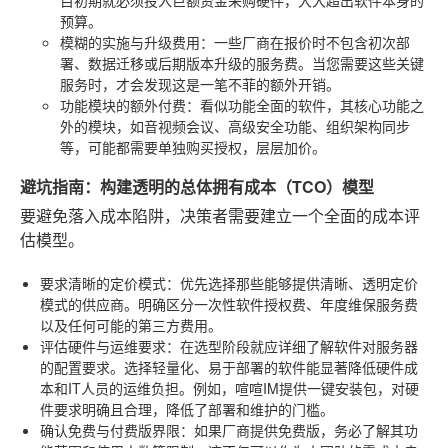
预算。
模糊的实施与升级费用
：一些厂商在报价时不包含初次部
署、数据迁移或后期版本升级的服务费。当您需要这些关键
服务时，才会发现这是一笔不菲的额外开销。
功能模块的额外付费
：看似功能全面的软件，其核心功能之
外的模块，如音视频会议、高级安全功能、组织架构同步
等，可能都需要单独购买授权，层层加价。
避坑指南：构建透明的总体拥有成本（TCO）模型
要避免落入成本陷阱，决策者需要建立一个全面的成本评
估模型。
要求清晰的定价模式
：优先选择那些能够提供清晰、透明定价
模式的供应商。明确区分一次性软件授权费、年度维保服务费
以及任何可能的第三方费用。
评估硬件与运维要求
：在选型阶段就应详细了解软件对服务器
的配置要求。选择轻量化、易于部署的软件能显著降低硬件成
本和IT人员的运维负担。例如，喧喧IM提供一键安装包，对硬
件要求明确且合理，降低了部署和维护的门槛。
确认免费与付费版界限
：如果厂商提供免费版，务必了解其功