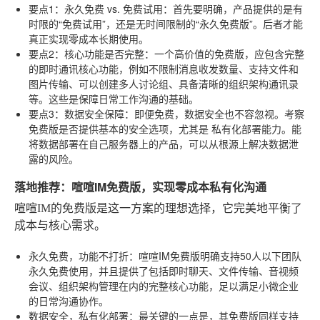
要点1：永久免费 vs. 免费试用
：首先要明确，产品提供的是有
时限的“免费试用”，还是无时间限制的“永久免费版”。后者才能
真正实现零成本长期使用。
要点2：核心功能是否完整
：一个高价值的免费版，应包含完整
的即时通讯核心功能，例如不限制消息收发数量、支持文件和
图片传输、可以创建多人讨论组、具备清晰的组织架构通讯录
等。这些是保障日常工作沟通的基础。
要点3：数据安全保障
：即便免费，数据安全也不容忽视。考察
免费版是否提供基本的安全选项，尤其是
私有化部署
能力。能
将数据部署在自己服务器上的产品，可以从根源上解决数据泄
露的风险。
落地推荐：喧喧IM免费版，实现零成本私有化沟通
喧喧IM的免费版是这一方案的理想选择，它完美地平衡了
成本与核心需求。
永久免费，功能不打折
：喧喧IM免费版明确支持50人以下团队
永久免费
使用，并且提供了包括即时聊天、文件传输、音视频
会议、组织架构管理在内的完整核心功能，足以满足小微企业
的日常沟通协作。
数据安全，私有化部署
：最关键的一点是，其免费版同样支持