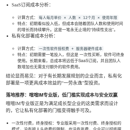
SaaS订阅成本分析
：
计算方式：
每人每月单价 × 人数 × 12个月 × 使用年限
特点：初期看似投入低，但成本会随着团队人数和使用时间
的增长而持续攀升。这是一笔永无止境的“持续性支出”。
私有化部署成本分析
：
计算方式：
一次性软件授权费 + 服务器硬件成本
特点：初期需要一笔投入，但这是
一次性买断
，软件可终身
使用。长期来看，总成本将远低于SaaS订阅，并且团队人
数增加也无需支付额外的软件费用。
结论显而易见：对于有长期发展规划的企业而言，私有化
部署是一项更具成本效益的“一劳永逸”型投资。
落地推荐：喧喧IM专业版，低门槛实现成本与安全双赢
喧喧IM专业版正是为满足成长型企业的这类需求而设计
的，它让私有化部署的门槛变得触手可及。
一次性付费，终身授权
：专业版采用一次性付费、终身授权的
模式，没有按人头收费的限制，也没有年费，企业可以彻底摆