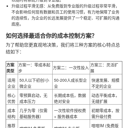
升级过程平滑无感
：从免费版到专业版的升级过程非常平滑，
不会影响任何现有数据和员工的使用习惯，有力地保障了业务
的连续性，为企业的长远发展提供了一个稳定、可扩展的沟通
底座。
如何选择最适合你的成本控制方案？
为了帮助您更直观地决策，我们将三种方案的核心特点总
结如下：
方案
方案一：零成本起
方案三：灵活扩
方案二：一次性投入
类型
步
展
适用
50人以下初创/小
50-200人成长型企
快速发展、规模
企业
微企业
业
不定的企业
核心
零预算启动，无
长期成本低，数据
动态平衡成本，
优势
成本压力
绝对安全
无缝扩展
成本
几乎为零（仅需
一次性软件授权费
初期零成本，按
结构
基础服务器）
+ 服务器成本
需升级付费
推荐
喧喧IM (免费版