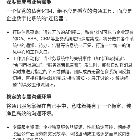
深度集成与业务赋能
一个优秀的私有化IM，绝不应是孤立的沟通工具，而应是
企业数字化系统的“连接器”。
打破信息孤岛
：通过开放的API接口，私有化IM可以与企业现有
的OA、ERP、CRM等业务系统进行深度集成，将分散在各个系
统中的通知、待办、告警等信息统一汇集，打造一个统一的消
息中心和工作入口。
工作流自动化
：当业务系统中的关键事件（如“新Bug指派”、
“合同审批通过”、“服务器宕机告警”）发生时，能够自动将消息
实时推送到指定的个人或群组。团队成员无需在多系统间反复
切换，直接在IM内就能完成“接收通知 -> 展开讨论 -> 解决问
题”的高效工作流闭环。
稳定的专属沟通环境
将通讯服务掌握在自己手中，意味着拥有了一个稳定、纯
净且高效的沟通环境。
专属服务资源
：企业独享服务器资源，性能稳定可控，彻底摆
脱因公有云服务商突发故障、网络波动或策略调整而导致内部
沟通中断的风险。