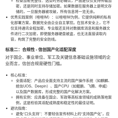
检查加密完整性
：选型时务必确认，产品是仅仅支持传输加
密，还是同时支持存储加密。如果数据在服务器上是明文存
储的，一旦服务器被攻破，所有信息将一览无余。
优秀实践案例（喧喧IM）
：以喧喧IM为例，它提供纯粹的私有
化部署方案，数据完全由企业自主掌控。在技术安全上，它不
仅支持通讯全程加密，专业版还支持对数据库消息和服务器文
件进行二次加密，即使服务器硬盘被盗，也无法直接读取内
容，构筑了完整的安全防线。
标准二：合规性 - 信创国产化适配深度
对于国企、事业单位、军工及关键信息基础设施领域的企
业而言，信创合规是硬性门槛。
核心标准
：
全面适配
：产品应全面支持主流的国产操作系统（如麒麟、
统信UOS、Deepin）、国产CPU（如鲲鹏、飞腾、申威）
以及国产数据库，形成完整的国产化解决方案。
拥有实例
：应具备在国企、军政等高标准领域的成熟落地案
例，这是检验其适配成熟度和稳定性的最佳证明。
避坑指南
：
避免“口头支持”
：不要轻信宣传材料上的“支持国产化”，应