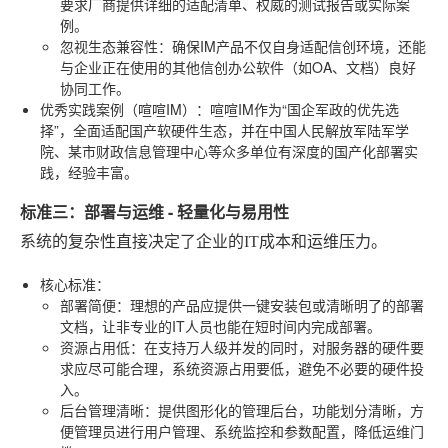
要求厂商提供详细的适配清单、权威的测试报告或实际案
例。
忽视生态兼容性
：确保IM产品不仅自身适配信创环境，还能
与企业正在使用的其他信创办公软件（如OA、文档）良好
协同工作。
优秀实践案例（喧喧IM）
：喧喧IM作为“国企军政的优先选
择”，全面适配国产软硬件生态，并在中国人民解放军陆军学
院、某市财政信息管理中心等众多单位有深度的国产化部署实
践，经验丰富。
标准三：部署与运维 - 轻量化与易用性
系统的复杂性直接决定了企业的IT成本和运维压力。
核心标准
：
部署简便
：理想的产品应提供一键安装包或清晰明了的部署
文档，让非专业的IT人员也能在短时间内完成部署。
资源占用低
：在支持万人级并发的同时，对服务器的硬件要
求应尽可能合理，系统资源占用要低，避免不必要的硬件投
入。
后台管理清晰
：提供图形化的管理后台，功能划分清晰，方
便管理员进行用户管理、系统监控和参数配置，降低运维门