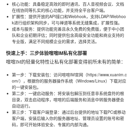
核心功能
：具备稳定高效的即时通讯、百人音视频会议、文档
在线协同等扎实的核心功能，并支持全平台客户端。
扩展性
：提供开放的API接口和Webhook，支持LDAP/Webhoo
k进行组织架构同步，可与禅道等系统无缝集成，扩展性强。
成本与服务
：提供功能完善且永久免费的免费版，便于中小团
队和企业初期评估；同时提供包含高级安全功能和商业支持的
专业版，满足不同规模企业的需求，选择灵活。
快速上手：三步体验喧喧IM私有化部署
喧喧IM的轻量化特性让私有化部署变得前所未有的简单：
第一步：下载安装包
：访问喧喧IM官网（https://www.xuanim.c
om/），根据你的服务器操作系统（Windows/Linux）下载对应
的一键安装包。
第二步：一键启动服务
：将安装包解压到任意非系统盘符的根
目录，双击启动程序，喧喧的后端服务和消息中转服务器便会
自动运行。
第三步：下载客户端登录
：通过后台提供的地址下载PC或移动
客户端，安装后输入你的服务器地址、管理员设置的账号和密
码，即可开始体验安全、专属的内部沟通。