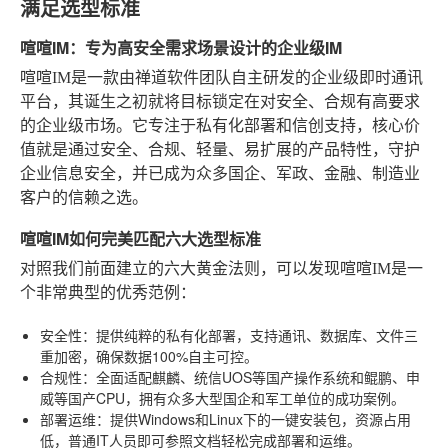
满足选型标准
喧喧IM：专为高安全需求场景设计的企业级IM
喧喧IM是一款由禅道软件团队自主研发的企业级即时通讯
平台，其诞生之初就将目标锁定在对安全、合规有高要求
的企业级市场。它专注于私有化部署和信创支持，核心价
值就是通过安全、合规、轻量、易扩展的产品特性，守护
企业信息安全，并已成为众多国企、军政、金融、制造业
客户的信赖之选。
喧喧IM如何完美匹配六大选型标准
对照我们前面建立的六大黄金法则，可以发现喧喧IM是一
个非常典型的优秀范例：
安全性
：提供纯粹的私有化部署，支持通讯、数据库、文件三
重加密，确保数据100%自主可控。
合规性
：全面适配麒麟、统信UOS等国产操作系统和鲲鹏、申
威等国产CPU，拥有众多大型国企和军工单位的成功案例。
部署运维
：提供Windows和Linux下的一键安装包，资源占用
低，普通IT人员即可参照文档轻松完成部署和运维。