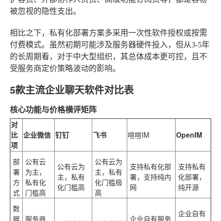
被忽视的隐性支出。
相比之下，私有化部署方案多采用一次性软件授权或按需
付费模式。虽然初期可能涉及服务器硬件投入，但从3-5年
的长周期看，对于中大型组织，其总体成本更可控，且不
受服务商定价策略波动的影响。
5款主流企业聊天软件对比表
核心功能与价格横评矩阵
对
比
企业微信
钉钉
飞书
喧喧IM
OpenIM
项
部
公有云
公有云为
公有云为
支持私有化部
支持私有
署
为主，
主，私有
主，私有
署，支持纯内
化部署，
方
私有化
化门槛极
化门槛高
网
纯开源
式
门槛高
高
数
企业自有
据
服务商
企业自有服务