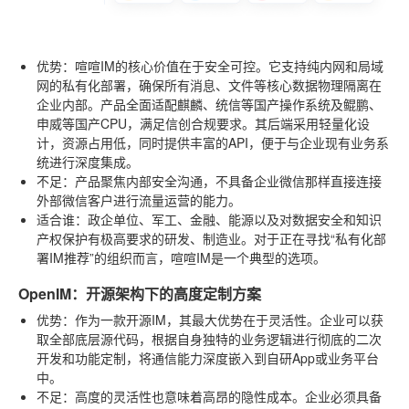
优势
：喧喧IM的核心价值在于安全可控。它支持纯内网和局域
网的私有化部署，确保所有消息、文件等核心数据物理隔离在
企业内部。产品全面适配麒麟、统信等国产操作系统及鲲鹏、
申威等国产CPU，满足信创合规要求。其后端采用轻量化设
计，资源占用低，同时提供丰富的API，便于与企业现有业务系
统进行深度集成。
不足
：产品聚焦内部安全沟通，不具备企业微信那样直接连接
外部微信客户进行流量运营的能力。
适合谁
：政企单位、军工、金融、能源以及对数据安全和知识
产权保护有极高要求的研发、制造业。对于正在寻找“私有化部
署IM推荐”的组织而言，喧喧IM是一个典型的选项。
OpenIM：开源架构下的高度定制方案
优势
：作为一款开源IM，其最大优势在于灵活性。企业可以获
取全部底层源代码，根据自身独特的业务逻辑进行彻底的二次
开发和功能定制，将通信能力深度嵌入到自研App或业务平台
中。
不足
：高度的灵活性也意味着高昂的隐性成本。企业必须具备