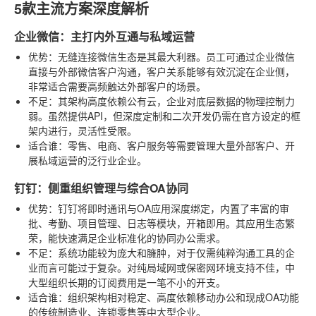
5款主流方案深度解析
企业微信：主打内外互通与私域运营
优势
：无缝连接微信生态是其最大利器。员工可通过企业微信
直接与外部微信客户沟通，客户关系能够有效沉淀在企业侧，
非常适合需要高频触达外部客户的场景。
不足
：其架构高度依赖公有云，企业对底层数据的物理控制力
弱。虽然提供API，但深度定制和二次开发仍需在官方设定的框
架内进行，灵活性受限。
适合谁
：零售、电商、客户服务等需要管理大量外部客户、开
展私域运营的泛行业企业。
钉钉：侧重组织管理与综合OA协同
优势
：钉钉将即时通讯与OA应用深度绑定，内置了丰富的审
批、考勤、项目管理、日志等模块，开箱即用。其应用生态繁
荣，能快速满足企业标准化的协同办公需求。
不足
：系统功能较为庞大和臃肿，对于仅需纯粹沟通工具的企
业而言可能过于复杂。对纯局域网或保密网环境支持不佳，中
大型组织长期的订阅费用是一笔不小的开支。
适合谁
：组织架构相对稳定、高度依赖移动办公和现成OA功能
的传统制造业、连锁零售等中大型企业。