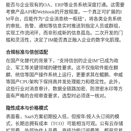
能否与企业现有的OA、ERP等业务系统深度打通。这需要
考察产品API和Webhook的开放程度。一个真正可扩展的I
M平台，应能作为“企业消息统一枢纽”，将各类业务系统
的审批、告警、通知等信息实时推送到指定人员或群组，
实现工作流闭环，而非形成新的信息孤岛。二次开发的门
槛和灵活性，决定了IM能否真正融入企业的数字化肌理。
合规标准与信创适配
在国产化替代的背景下，“支持信创的企业IM”已成为政
企、军工等关键领域的硬性要求。这不仅指软件能在麒
麟、统信等国产操作系统上运行，更要求其在鲲鹏、申威
等国产CPU架构下保持高并发处理能力和稳定性。此外，
这些行业对消息审计、数据全链路加密、防泄密水印等方
面有严格的合规审查要求，选型时必须逐一核对。
隐性成本与价格模式
表面看，SaaS方案初期投入低，但按年/按人头订阅的模
式，长期总拥有成本（TCO）可能相当可观。公有云存储
扩容费、外部协作人员费、高级功能订阅费等，都是容易