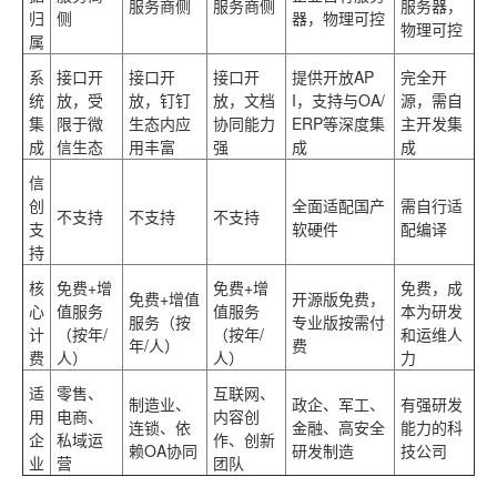
服务商侧
服务商侧
服务器，
归
侧
器，物理可控
物理可控
属
系
接口开
接口开
接口开
提供开放AP
完全开
统
放，受
放，钉钉
放，文档
I，支持与OA/
源，需自
集
限于微
生态内应
协同能力
ERP等深度集
主开发集
成
信生态
用丰富
强
成
成
信
创
全面适配国产
需自行适
不支持
不支持
不支持
支
软硬件
配编译
持
核
免费+增
免费+增
免费，成
免费+增值
开源版免费，
心
值服务
值服务
本为研发
服务（按
专业版按需付
计
（按年/
（按年/
和运维人
年/人）
费
费
人）
人）
力
适
零售、
互联网、
制造业、
政企、军工、
有强研发
用
电商、
内容创
连锁、依
金融、高安全
能力的科
企
私域运
作、创新
赖OA协同
研发制造
技公司
业
营
团队