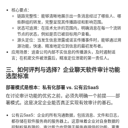
核心要点
：
链路完整性
：能够清晰地展示出一条消息经过了哪些人、哪
些群组的转发，完整呈现其传播路径和影响范围。
状态可追溯
：在技术允许的范围内，明确消息在每一个流转
节点的状态，例如是否已被目标用户查看。
源头定位
：当发生信息泄露或谣言传播事件时，能够通过溯
源功能，快速、精准地定位到信息的最初发布者。
应用场景
：追查公司内部不实信息的传播源头，及时遏制谣
言；在机密文件被泄露后，精准定位泄密的第一责任人。
三、如何评判与选择？企业聊天软件审计功能
选型标准
部署模式是根本：私有化部署 vs. 公有云SaaS
在讨论审计功能的优劣之前，必须先明确一个前提——部
署模式。这是决定企业能否真正实现有效审计的基石。
公有云SaaS
：企业的所有沟通数据，包括消息、文件和日志，
都存储在软件服务商的服务器上。这意味着企业对自身数据的
控制权是有限的，审计能力也受限于服务商提供的功能。更重