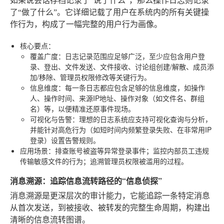
如果说会话存档记录了“说了什么”，那么操作日志则记录
了“做了什么”。它详细记载了用户在系统内的所有关键操
作行为，构成了一幅完整的用户行为画像。
核心要点
：
覆盖广度
：日志记录范围应足够广泛，至少应包含用户登
录、登出、文件发送、文件接收、讨论组创建/解散、成员添
加/移除、管理员权限修改等关键行为。
信息维度
：每一条日志都应包含足够的信息维度，如操作
人、操作时间、来源IP地址、操作对象（如文件名、群组
名）等，以便精准还原事件现场。
可视化与告警
：理想的日志系统应支持可视化查询与分析，
并能针对高危行为（如短时间内频繁登录失败、在非常用IP
登录）设置告警规则。
应用场景
：排查账号被盗等异常登录事件；监控内部员工违规
传输敏感文件的行为；追溯管理员权限被滥用的过程。
消息溯源：追踪信息流转路径的“信息侦探”
消息溯源是更深层次的审计能力，它能追踪一条特定消息
从首次发送，到被接收、被转发的完整生命周期，构建出
清晰的信息流转图谱。