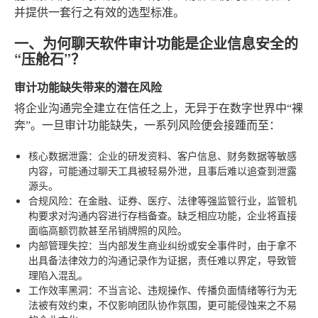
并提供一套行之有效的选型标准。
一、为何聊天软件审计功能是企业信息安全的
“压舱石”？
审计功能缺失带来的潜在风险
将企业沟通完全建立在信任之上，无异于在数字世界中“裸
奔”。一旦审计功能缺失，一系列风险便会接踵而至：
核心数据泄露
：企业的研发资料、客户信息、财务数据等敏感
内容，可能通过聊天工具被轻易外泄，且事后难以追查到泄露
源头。
合规风险
：在金融、证券、医疗、法律等强监管行业，监管机
构要求对沟通内容进行存档备查。缺乏相应功能，企业将直接
面临高额罚款甚至吊销牌照的风险。
内部管理失控
：当内部发生商业纠纷或安全事件时，由于拿不
出具备法律效力的沟通记录作为证据，责任难以界定，导致管
理陷入混乱。
工作效率黑洞
：不当言论、违规操作、传播负面情绪等行为无
法被有效约束，不仅影响团队协作氛围，更可能侵蚀来之不易