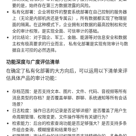
要的是，始终存在第三方数据泄露的风险。
私有化部署
：企业将软件的整套系统部署在自己控制的服务器
上（无论是内部机房还是专属云），所有数据都实现了物理层
面的隔离。在这种模式下，企业拥有对数据的最高控制权和完
全的审计权限，是实现全面、可信审计的基础。
对比结论
：对于国企、军工、金融、能源等对信息安全和数据
主权有极高要求的行业而言，
私有化部署是实现有效审计与数
据自主可控的必然选择
。
功能深度与广度评估清单
在确定了私有化部署的大方向后，可以运用以下清单来评
估具体产品的审计功能：
存档范围
：是否支持文本、图片、文件、代码、音视频等所有
消息类型的存档？是否覆盖单聊、群聊、系统通知等所有会话
场景？
日志粒度
：操作日志的记录是否足够详细？是否覆盖了用户生
命周期管理、权限变更、文件操作等所有关键行为？
检索能力
：后台的检索查询功能是否足够强大？是否支持多条
件组合查询、模糊搜索和结果导出？
权限管理
：审计后台的访问权限是否支持精细化的、多角色的