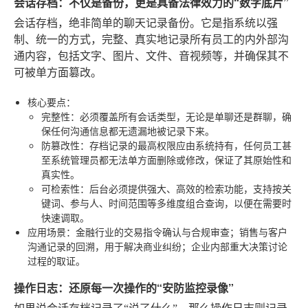
会话存档：不仅是备份，更是具备法律效力的“数字底片”
会话存档，绝非简单的聊天记录备份。它是指系统以强
制、统一的方式，完整、真实地记录所有员工的内外部沟
通内容，包括文字、图片、文件、音视频等，并确保其不
可被单方面篡改。
核心要点
：
完整性
：必须覆盖所有会话类型，无论是单聊还是群聊，确
保任何沟通信息都无遗漏地被记录下来。
防篡改性
：存档记录的最高权限应由系统持有，任何员工甚
至系统管理员都无法单方面删除或修改，保证了其原始性和
真实性。
可检索性
：后台必须提供强大、高效的检索功能，支持按关
键词、参与人、时间范围等多维度组合查询，以便在需要时
快速调取。
应用场景
：金融行业的交易指令确认与合规审查；销售与客户
沟通记录的回溯，用于解决商业纠纷；企业内部重大决策讨论
过程的取证。
操作日志：还原每一次操作的“安防监控录像”