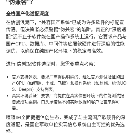
“伪兼容”？
全栈国产化适配深度
在信创浪潮下，“兼容国产系统”已成为许多软件的标配宣
传语。但决策者必须警惕“伪兼容”的陷阱。真正的“深度适
配”远不止于软件能在国产操作系统上运行，它要求产品与
国产CPU、数据库、中间件等底层软硬件进行深度的性能
调优，以确保在纯国产化环境下的稳定与高效。
进行
信创IM软件选型
时，您需要重点考察：
官方支持列表
：要求厂商提供明确的、经过官方测试验证的国
产CPU（如鲲鹏、申威、飞腾）和操作系统（如麒麟、统信UO
S、Deepin）支持列表。
真实环境验证
：要求厂商提供在真实信创环境下的性能测试报
告或成功案例。口头承诺远不如实际数据和客户证言来得可
靠。
喧喧IM全面拥抱信创生态，完成了与主流国产软硬件的深
度适配，是国企军政单位实现信息系统自主可控的优先选
择。