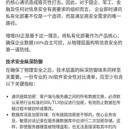
的核心通讯造成毁灭性打击。因此，对于国企、军工、金
融及任何对信息安全有高要求的组织而言，
企业即时通讯
私有化部署
不仅是一个选项，而是满足高安全需求的唯一
路径。
喧喧IM正是基于这一理念，将私有化部署作为产品核心，
确保企业数据100%自主可控，从物理层面构筑信息安全的
第一道防线。
技术安全纵深防御
在确保了物理安全之后，技术层面的纵深防御体系同样至
关重要。一份专业的
IM软件安全性对比
清单，应至少包含
以下关键指标：
通讯链路加密
：客户端与服务器之间的所有数据交换，必须默
认采用行业标准的SSL/TLS协议进行加密，有效防止数据在传
输过程中被窃听或篡改。
数据库消息加密存储
：仅有链路加密是不够的。核心业务信
息、敏感对话记录在服务器数据库中应进行二次加密存储。这
样，即使服务器硬盘被物理盗取，也无法直接读取其中的内