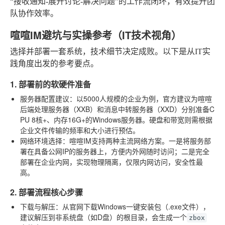
“接收通知-展开讨论-解决问题”的工作流闭环，有效提升团
队协作效率。
喧喧IM避坑与实操参考（IT技术视角）
选择并部署一套系统，技术细节决定成败。以下是从IT实
践角度出发的参考要点。
1. 部署前的软硬件准备
服务器配置建议
：以5000人规模的企业为例，官方建议为喧喧
后端处理服务器（XXB）和消息中转服务器（XXD）分别准备C
PU 8核+、内存16G+的Windows服务器。硬盘和带宽则需根据
企业文件传输的频率和大小进行预估。
网络环境选择
：喧喧IM支持两种主流网络方案。一是将服务部
署在具备公网IP的服务器上，方便内外网随时访问；二是完全
部署在企业内网，实现物理隔离，仅限内网访问，安全性最
高。
2. 部署流程核心步骤
下载与解压
：从官网下载Windows一键安装包（.exe文件），
建议解压到非系统盘（如D盘）的根目录，会生成一个
zbox