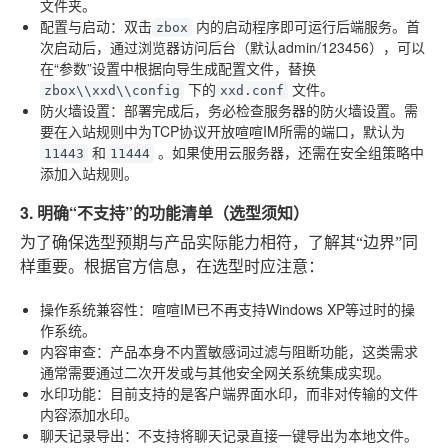
文件夹。
配置与启动
：双击
内的启动程序即可运行后端服务。首
zbox
次启动后，通过浏览器访问后台（默认admin/123456），可以
在“参数”设置中根据向导生成配置文件，替换
下的
文件。
zbox\\xxd\\config
xxd.conf
防火墙设置
：部署完成后，务必检查服务器的防火墙设置。需
要在入站规则中为TCP协议开放喧喧IM所需的端口，默认为
和
。如果使用云服务器，还需在安全组策略中
11443
11444
添加入站规则。
3. 明确“不支持”的功能清单（选型须知）
为了确保选型预期与产品实际能力相符，了解其“边界”同
样重要。根据官方信息，在选型时应注意：
操作系统兼容性
：喧喧IM已不再支持Windows XP等过时的操
作系统。
内容审查
：产品本身不内置敏感词过滤与阻断功能，这类需求
通常需要通过二次开发或与其他安全网关系统集成实现。
水印功能
：目前支持的是客户端界面水印，而非对传输的文件
内容添加水印。
聊天记录导出
：不支持将聊天记录直接一键导出为本地文件。