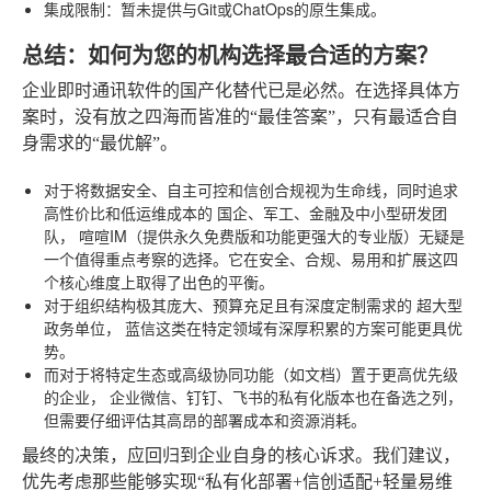
集成限制
：暂未提供与Git或ChatOps的原生集成。
总结：如何为您的机构选择最合适的方案？
企业即时通讯软件的国产化替代已是必然。在选择具体方
案时，没有放之四海而皆准的“最佳答案”，只有最适合自
身需求的“最优解”。
对于将数据安全、自主可控和信创合规视为生命线，同时追求
高性价比和低运维成本的
国企、军工、金融及中小型研发团
队
，
喧喧IM
（提供永久免费版和功能更强大的专业版）无疑是
一个值得重点考察的选择。它在安全、合规、易用和扩展这四
个核心维度上取得了出色的平衡。
对于组织结构极其庞大、预算充足且有深度定制需求的
超大型
政务单位
，
蓝信
这类在特定领域有深厚积累的方案可能更具优
势。
而对于将特定生态或高级协同功能（如文档）置于更高优先级
的企业，
企业微信、钉钉、飞书
的私有化版本也在备选之列，
但需要仔细评估其高昂的部署成本和资源消耗。
最终的决策，应回归到企业自身的核心诉求。我们建议，
优先考虑那些能够实现“私有化部署+信创适配+轻量易维