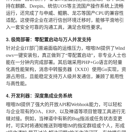
持在麒麟、Deepin、统信UOS等主流国产操作系统上流畅
运行，还完成了与申威、鲲鹏、龙芯等国产CPU的兼容性
适配。这使得企业在进行信创环境迁移时，能够平滑地引
入一套安全可靠的沟通工具，满足合规性要求。
3. 极简部署：零配置启动与万人并发支持
针对企业IT部门普遍面临的运维压力，喧喧IM提供了Wind
ows一键安装包，真正做到了“零配置启动”，非专业人士也
能在一分钟内完成部署。其后端采用PHP+Go语言的轻量
化高性能架构，消息中转服务器（XXD）使用Go实现，资
源占用低，且能稳定支持万人级并发通信，兼顾了易用性
与高性能。
4. 开发利器：深度集成业务系统
喧喧IM提供了强大的开放API和Webhook能力，可以轻松
与企业现有的OA、ERP、以及禅道等项目管理工具进行无
缝对接。例如，当禅道中有新的Bug指派或任务状态变更
时，可实时将通知推送到喧喧IM的指定群组或个人，形成