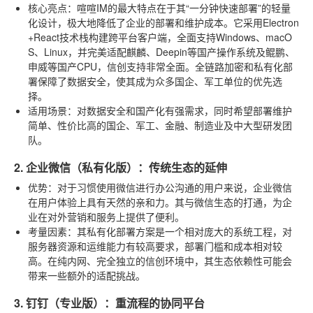
核心亮点
：喧喧IM的最大特点在于其“一分钟快速部署”的轻量
化设计，极大地降低了企业的部署和维护成本。它采用Electron
+React技术栈构建跨平台客户端，全面支持Windows、macO
S、Linux，并完美适配麒麟、Deepin等国产操作系统及鲲鹏、
申威等国产CPU，信创支持非常全面。全链路加密和私有化部
署保障了数据安全，使其成为众多国企、军工单位的优先选
择。
适用场景
：对数据安全和国产化有强需求，同时希望部署维护
简单、性价比高的国企、军工、金融、制造业及中大型研发团
队。
2. 企业微信（私有化版）：传统生态的延伸
优势
：对于习惯使用微信进行办公沟通的用户来说，企业微信
在用户体验上具有天然的亲和力。其与微信生态的打通，为企
业在对外营销和服务上提供了便利。
考量因素
：其私有化部署方案是一个相对庞大的系统工程，对
服务器资源和运维能力有较高要求，部署门槛和成本相对较
高。在纯内网、完全独立的信创环境中，其生态依赖性可能会
带来一些额外的适配挑战。
3. 钉钉（专业版）：重流程的协同平台