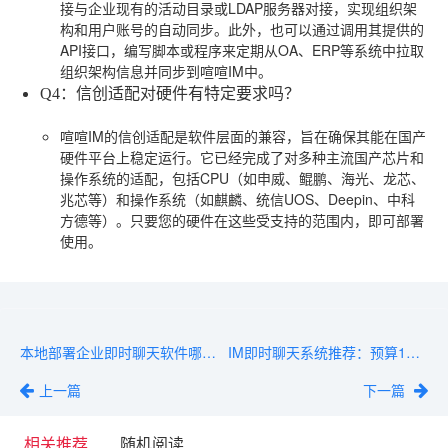
接与企业现有的活动目录或LDAP服务器对接，实现组织架
构和用户账号的自动同步。此外，也可以通过调用其提供的
API接口，编写脚本或程序来定期从OA、ERP等系统中拉取
组织架构信息并同步到喧喧IM中。
Q4：信创适配对硬件有特定要求吗？
喧喧IM的信创适配是软件层面的兼容，旨在确保其能在国产
硬件平台上稳定运行。它已经完成了对多种主流国产芯片和
操作系统的适配，包括CPU（如申威、鲲鹏、海光、龙芯、
兆芯等）和操作系统（如麒麟、统信UOS、Deepin、中科
方德等）。只要您的硬件在这些受支持的范围内，即可部署
使用。
本地部署企业即时聊天软件哪个更耐用？三大厂商深度对比
IM即时聊天系统推荐：预算10万以下企业怎么选？
上一篇
下一篇
相关推荐
随机阅读