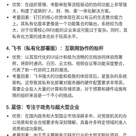
优势
：在组织管理、考勤审批等流程驱动的协同功能上非常强
大，构建了成熟的“人、财、物、事”一体化解决方案。
考量因素
：钉钉的核心优势体现在其公有云的生态整合能力
上。其私有化版本更像是一个功能集合的输出，系统较为庞
大，对于仅需核心IM功能的企业来说可能过于复杂。同时，其
私有化方案的成本也处于较高水平。
4. 飞书（私有化部署版）：互联网协作的标杆
优势
：以其现代化的UI设计和极为流畅的文档协同体验而著
称，将即时通讯、日历、云文档、视频会议等功能深度整合，
代表了新一代协同工具的潮流。
考量因素
：飞书强大的功能和极致的体验背后，是复杂的系统
架构。这导致其私有化部署对服务器的硬件配置要求非常高，
需要企业投入大量的计算和存储资源，对于预算和硬件设施有
限的组织来说是一个不小的挑战。
5. 蓝信：专注于政务与超大型企业
优势
：在国内政务和大型国企市场深耕多年，对党政机关的办
公场景和安全合规要求有深刻理解，具备许多特定领域的准入
资质和成功案例。
考量因素
：由于其主要服务于特定行业的大型定制化项目，产