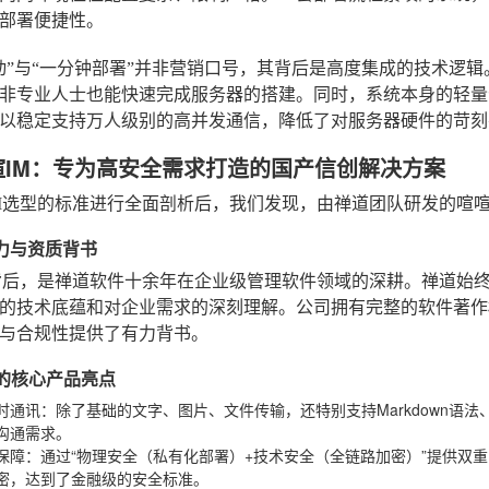
部署便捷性。
动”与“一分钟部署”并非营销口号，其背后是高度集成的技术逻
非专业人士也能快速完成服务器的搭建。同时，系统本身的轻量
以稳定支持万人级别的高并发通信，降低了对服务器硬件的苛刻
喧IM：专为高安全需求打造的国产信创解决方案
M选型的标准进行全面剖析后，我们发现，由禅道团队研发的喧喧
实力与资质背书
背后，是禅道软件十余年在企业级管理软件领域的深耕。禅道始终
的技术底蕴和对企业需求的深刻理解。公司拥有完整的软件著作
与合规性提供了有力背书。
IM的核心产品亮点
时通讯
：除了基础的文字、图片、文件传输，还特别支持Markdown语
沟通需求。
保障
：通过“物理安全（私有化部署）+技术安全（全链路加密）”提供双
密，达到了金融级的安全标准。