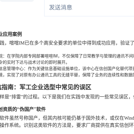
行业应用案例
践，喧喧IM已在多个高安全要求的单位中得到成功应用，验证
院
：在学院内部专网部署喧喧IM，不仅保障了日常教学与管理的通讯不
令的实时下达与战术讨论的即时展开。
信息管理中心
：作为关键信息基础设施单位，该中心在信创国产化替代项
境，实现了对原有办公通讯工具的无缝平替，保障了业务的连续性和数据
坑指南：军工企业选型中常见的误区
样是“排雷”的过程。以下是我们在实践中发现的一些常见误区，
信创资质的“伪国产”软件
软件虽然号称国产，但其内核可能仍基于国外技术，或仅在Wind
和操作系统。识别这类软件的方法是，要求厂商提供在真实信创