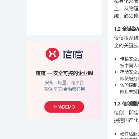
私有化部署
上，从物理
统，必须能
1.2 全
仅仅将系统
全的关键技
传输安全
被中间人
存储安全
喧喧 — 安全可控的企业IM
即使服务
安全、轻量、跨平台
访问控制
国企/军工/金融都在用
阻止未授
1.3 信
体验DEMO
信创，即信
拥抱国产化
硬件适配