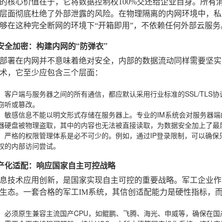
的核心价值在于，它将数据控制权100%交还给企业自身。所有
层面彻底杜绝了外部泄露的风险。在物理隔离的内网环境中，私
够在这种完全断网的环境下“开箱即用”，不依赖任何外部云服务
链路安全加密：构建内网的“防弹衣”
部署在内网并不意味着绝对安全，内部的数据流动同样需要坚实
术，它至少应包含三个层面：
：客户端与服务器之间的所有通信，都应默认采用行业标准的SSL/TLS
窃听或篡改。
：敏感信息不能以明文形式存储在服务器上。专业的IM系统会对服务器
器硬盘被物理盗取，其中的内容也无法被直接读取，为数据安全加上了最
：严格的权限管理体系是必不可少的。例如，通过IP登录限制，可以确保
权的内部访问尝试。
创国产化适配：响应国家自主可控战略
息技术应用创新，是国家实现自主可控的重要战略。军工企业作
生态。一套合格的军工IM系统，其信创适配能力是硬性指标，
：必须原生兼容主流国产CPU，如鲲鹏、飞腾、海光、申威等，确保在