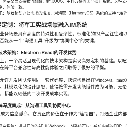
：需要全面支持银河麒麟、统信UOS、中科方德等国产操作系统。这种支
整、体验一致。
配
：随着移动办公需求的增加，对鸿蒙（HarmonyOS）系统的支持也
度定制：将军工实战场景融入IM系统
业务场景具有高度的特殊性和复杂性，标准化的IM产品往往难
否能从一个“沟通工具”升级为“协同中心”的关键。
技术架构：Electron+React的开发优势
上，一个灵活且现代化的技术架构是实现高效定制的基础。以喧喧IM为例
在跨平台兼容性与高性能体验之间取得了很好的平衡。
允许开发团队使用同一套代码库，快速构建出在Windows、macO
。其模块化的设计思想，使得按需开发功能插件成为可能，无论
，都能以较低的二次开发成本实现。
务系统深度集成：从沟通工具到协同中心
应成为信息孤岛。它真正的价值在于作为“连接器”，打通企业内
复杂系统
：通过开放的API和Webhook，IM系统可以与单位内部的E