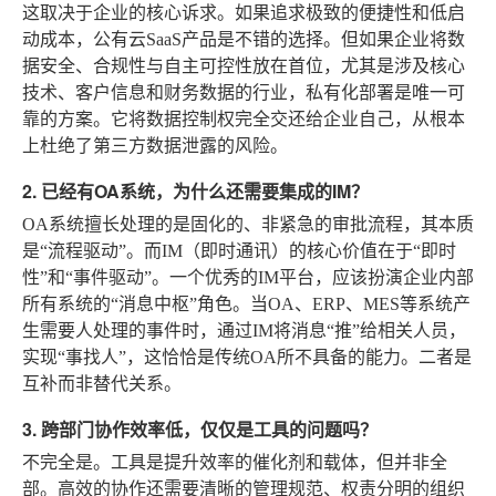
这取决于企业的核心诉求。如果追求极致的便捷性和低启
动成本，公有云SaaS产品是不错的选择。但如果企业将数
据安全、合规性与自主可控性放在首位，尤其是涉及核心
技术、客户信息和财务数据的行业，私有化部署是唯一可
靠的方案。它将数据控制权完全交还给企业自己，从根本
上杜绝了第三方数据泄露的风险。
2. 已经有OA系统，为什么还需要集成的IM？
OA系统擅长处理的是固化的、非紧急的审批流程，其本质
是“流程驱动”。而IM（即时通讯）的核心价值在于“即时
性”和“事件驱动”。一个优秀的IM平台，应该扮演企业内部
所有系统的“消息中枢”角色。当OA、ERP、MES等系统产
生需要人处理的事件时，通过IM将消息“推”给相关人员，
实现“事找人”，这恰恰是传统OA所不具备的能力。二者是
互补而非替代关系。
3. 跨部门协作效率低，仅仅是工具的问题吗？
不完全是。工具是提升效率的催化剂和载体，但并非全
部。高效的协作还需要清晰的管理规范、权责分明的组织