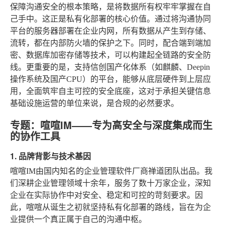
保障沟通安全的根本策略，是将数据所有权牢牢掌握在自
己手中。这正是私有化部署的核心价值。通过将沟通协同
平台的服务器部署在企业内网，所有数据从产生到存储、
流转，都在内部防火墙的保护之下。同时，配合端到端加
密、数据库加密存储等技术，可以构建起全链路的安全防
线。更重要的是，支持信创国产化体系（如麒麟、Deepin
操作系统及国产CPU）的平台，能够从底层硬件到上层应
用，全面筑牢自主可控的安全底座，这对于承担关键信息
基础设施运营的单位来说，是合规的必然要求。
专题：喧喧IM——专为高安全与深度集成而生
的协作工具
1. 品牌背影与技术基因
喧喧IM由国内知名的企业管理软件厂商禅道团队出品。我
们深耕企业管理领域十余年，服务了数十万家企业，深知
企业在实际协作中对安全、稳定和可控的苛刻要求。因
此，喧喧从诞生之初就坚持私有化部署的路线，旨在为企
业提供一个真正属于自己的沟通中枢。