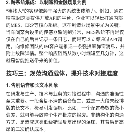
2. 跨系统集成：以制造和金融场景为例
“事找人”的实现依赖于强大的系统集成能力。例如，通过
喧喧IM这类提供开放API的平台，企业可以轻松打通内部
的MES、ERP等核心系统。这在制造业场景中尤为关键：
当车间某台设备的传感器监测到异常，MES系统不再是仅
仅在自己的后台记录一条日志，而是可以立即通过API调
用，向维修团队的IM客户端推送一条强提醒弹窗消息，并
附上故障详情。整个响应链路从数小时缩短至几分钟，这
就是智能推送带来的价值。
技巧三：规范沟通载体，提升技术对接准度
1. 告别语音和长文本乱象
在研发与生产、技术与业务的对接过程中，沟通的准确性
至关重要。一段含糊不清的语音留言，或是一大段未经排
版的长文本，极易引发误解。比如，一个配置参数的微小
偏差，就可能导致整个生产批次的报废。非结构化的沟通
方式，是造成这类低级错误反复出现的温床，其背后是高
昂的二次确认成本。