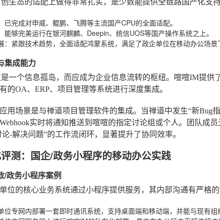
信创生态的适配上做得非常扎实，是少数能提供全链路国产化支持
：已完成对申威、鲲鹏、飞腾等主流国产CPU的全面适配。
：能够完美运行在银河麒麟、Deepin、统信UOS等国产操作系统之上。
展
：紧跟技术趋势，全面适配鸿蒙系统，满足了政企单位在移动办公场景
性与集成能力
应是一个信息孤岛，而应成为企业信息流转的枢纽。喧喧IM提供了丰
有的OA、ERP、项目管理等系统进行深度集成。
应用场景是与禅道项目管理软件的集成。当禅道中发生“新Bug指
Webhook实时将通知推送到喧喧的指定讨论组或个人。团队成
讨论-解决问题”的工作流闭环，显著提升了协同效率。
景化评测：国企/政务小程序的移动办公实践
财政/政务小程序案例
单位的核心业务系统通过小程序提供服务，其内部沟通有严格的
单位专网内部署一套即时通讯系统，支持桌面端和移动端，并能与现有组