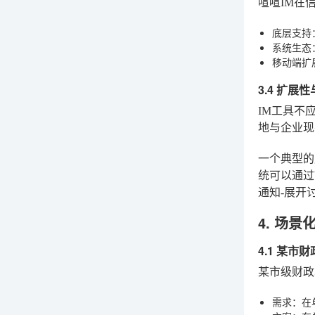
喧喧IM在
底层支持
系统生态
移动端扩
3.4 扩展
IM工具不
地与企业现
一个典型的
统可以通过
通知-展开
4. 场
4.1 某市
某市级财政
需求
：在