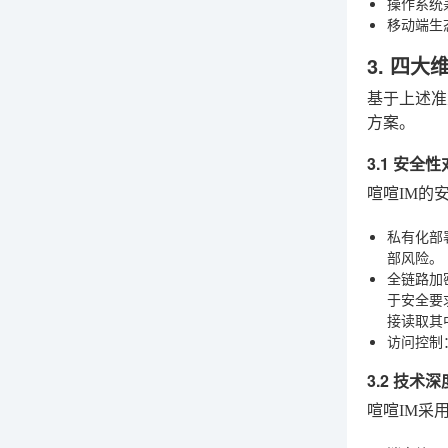
操作系统
移动端生
3. 四
基于上述准
方案。
3.1 安
喧喧IM的
私有化部
部风险。
全链路加
于安全要
接读取其
访问控制
3.2 技术深
喧喧IM采