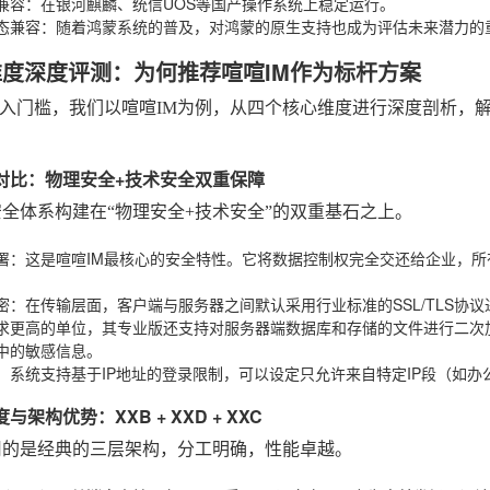
兼容
：在银河麒麟、统信UOS等国产操作系统上稳定运行。
态兼容
：随着鸿蒙系统的普及，对鸿蒙的原生支持也成为评估未来潜力的
大维度深度评测：为何推荐喧喧IM作为标杆方案
入门槛，我们以喧喧IM为例，从四个核心维度进行深度剖析，解释
全性对比：物理安全+技术安全双重保障
安全体系构建在“物理安全+技术安全”的双重基石之上。
署
：这是喧喧IM最核心的安全特性。它将数据控制权完全交还给企业，
密
：在传输层面，客户端与服务器之间默认采用行业标准的SSL/TLS协
求更高的单位，其专业版还支持对服务器端数据库和存储的文件进行二次
中的敏感信息。
：系统支持基于IP地址的登录限制，可以设定只允许来自特定IP段（如
度与架构优势：XXB + XXD + XXC
用的是经典的三层架构，分工明确，性能卓越。