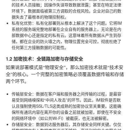
的技术人员接触；因操作失误导致数据泄露；甚至在特定法律
环境下，数据面临被第三方调取的合规风险。企业对自己的数
据失去了最根本的物理控制权。
私有化优势
：私有化部署则从根本上解决了这个问题。它将IM
系统的服务端完整地部署在企业自有的服务器上，无论是在内
部数据中心还是指定的私有云。这意味着所有数据从产生到存
储，都在企业的防火墙之内，物理位置完全可控，彻底杜绝了
任何第三方接触数据的可能性。
1.2 加密技术：全链路加密与存储安全
如果说部署模式是“物理安全”，那么加密技术就是“技术安
全”的核心。一个完整的加密策略必须覆盖数据传输和存储
两个环节。
传输层安全
：数据在客户端和服务器之间传输的过程，是最容
易受到网络嗅探和“中间人攻击”的环节。因此，IM软件是否默
认且强制使用SSL/TLS这类成熟的加密协议至关重要。这能确
保所有通讯内容在离开你的设备之前就被加密，即使在不安全
的网络环境中（如公共Wi-Fi）被截获，也无法被解密。
存储层安全
：数据到达服务器后，其存储安全同样关键。仅仅