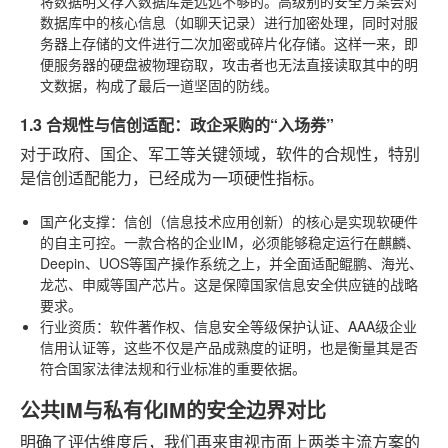
将数据明文存入数据库是远远不够的。高级别的安全方案会对
数据库中的核心信息（如聊天记录）进行加密处理，同时对服
务器上存储的文件进行二次加密或碎片化存储。这样一来，即
便服务器的硬盘被物理窃取，攻击者也无法直接读取其中的明
文数据，构成了最后一道坚固的防线。
1.3 合规性与信创适配：政企采购的“入场券”
对于政府、国企、军工等关键领域，软件的合规性，特别
是信创适配能力，已经成为一项硬性指标。
国产化支撑
：信创（信息技术应用创新）的核心是实现软硬件
的自主可控。一款合格的企业IM，必须能够稳定运行在麒麟、
Deepin、UOS等国产操作系统之上，并全面适配鲲鹏、海光、
龙芯、申威等国产芯片。这是保障国家信息安全供应链的战略
要求。
行业资质
：软件著作权、信息安全等级保护认证、AAA级企业
信用认证等，这些不仅是产品成熟度的证明，也是衡量其是否
符合国家法律法规和行业标准的重要依据。
公共IM与私有化IM的安全边界对比
明确了评估维度后，我们再来审视市面上两类主流方案的