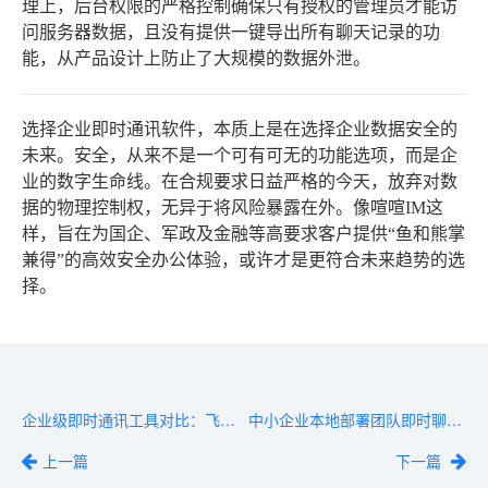
理上，后台权限的严格控制确保只有授权的管理员才能访
问服务器数据，且没有提供一键导出所有聊天记录的功
能，从产品设计上防止了大规模的数据外泄。
选择企业即时通讯软件，本质上是在选择企业数据安全的
未来。安全，从来不是一个可有可无的功能选项，而是企
业的数字生命线。在合规要求日益严格的今天，放弃对数
据的物理控制权，无异于将风险暴露在外。像喧喧IM这
样，旨在为国企、军政及金融等高要求客户提供“鱼和熊掌
兼得”的高效安全办公体验，或许才是更符合未来趋势的选
择。
企业级即时通讯工具对比：飞书、钉钉、企业微信哪个更适合？
中小企业本地部署团队即时聊天IM推荐：开源vs商业产品哪个更划算？
上一篇
下一篇