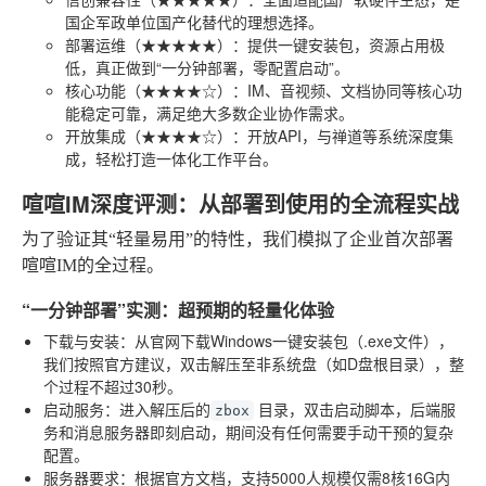
国企军政单位国产化替代的理想选择。
部署运维（★★★★★）
：提供一键安装包，资源占用极
低，真正做到“一分钟部署，零配置启动”。
核心功能（★★★★☆）
：IM、音视频、文档协同等核心功
能稳定可靠，满足绝大多数企业协作需求。
开放集成（★★★★☆）
：开放API，与禅道等系统深度集
成，轻松打造一体化工作平台。
喧喧IM深度评测：从部署到使用的全流程实战
为了验证其“轻量易用”的特性，我们模拟了企业首次部署
喧喧IM的全过程。
“一分钟部署”实测：超预期的轻量化体验
下载与安装
：从官网下载Windows一键安装包（.exe文件），
我们按照官方建议，双击解压至非系统盘（如D盘根目录），整
个过程不超过30秒。
启动服务
：进入解压后的
目录，双击启动脚本，后端服
zbox
务和消息服务器即刻启动，期间没有任何需要手动干预的复杂
配置。
服务器要求
：根据官方文档，支持5000人规模仅需8核16G内