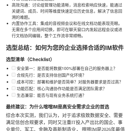
高效沟通
：讨论组管理功能清晰，消息检索响应快速，能通过
关键词、成员、时间等维度快速定位历史信息，解决了信息回
溯的难题。
内置协作工具
：集成的音视频会议和在线文档功能表现亮眼。
无需在多个应用间切换，即可在聊天窗口内发起远程会议或进
行文档协同编辑，整个工作流非常顺畅。
选型总结：如何为您的企业选择合适的IM软件
选型清单（Checklist）
安全第一
：是否能将数据100%部署在自己的服务器上？
合规先行
：是否支持信创国产化环境？
成本可控
：部署和维护是否简单？对服务器要求是否过高？
功能匹配
：核心沟通协作功能是否满足团队需求？
生态兼容
：能否与现有业务系统打通？
最终建议：为什么喧喧IM是高安全需求企业的首选
综合本次实测，我们认为，对于追求极致数据安全、需要
满足信创合规要求，同时又注重IT投入产出比的国企、事
业单位、军工、金融及高新制造业，
喧喧IM是2026年最值