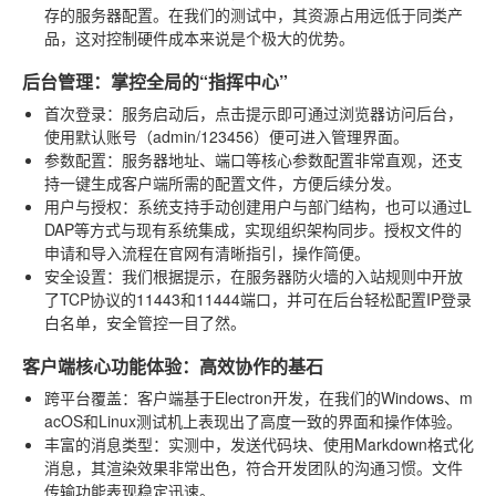
存的服务器配置。在我们的测试中，其资源占用远低于同类产
品，这对控制硬件成本来说是个极大的优势。
后台管理：掌控全局的“指挥中心”
首次登录
：服务启动后，点击提示即可通过浏览器访问后台，
使用默认账号（admin/123456）便可进入管理界面。
参数配置
：服务器地址、端口等核心参数配置非常直观，还支
持一键生成客户端所需的配置文件，方便后续分发。
用户与授权
：系统支持手动创建用户与部门结构，也可以通过L
DAP等方式与现有系统集成，实现组织架构同步。授权文件的
申请和导入流程在官网有清晰指引，操作简便。
安全设置
：我们根据提示，在服务器防火墙的入站规则中开放
了TCP协议的11443和11444端口，并可在后台轻松配置IP登录
白名单，安全管控一目了然。
客户端核心功能体验：高效协作的基石
跨平台覆盖
：客户端基于Electron开发，在我们的Windows、m
acOS和Linux测试机上表现出了高度一致的界面和操作体验。
丰富的消息类型
：实测中，发送代码块、使用Markdown格式化
消息，其渲染效果非常出色，符合开发团队的沟通习惯。文件
传输功能表现稳定迅速。