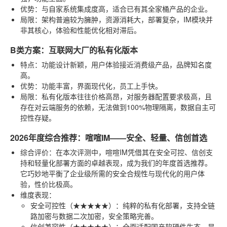
优势
：与自家系统集成度高，适合已有其全家桶产品的企业。
局限
：架构普遍较为臃肿，资源消耗大，部署复杂，IM模块并
非其核心，体验和性能优化相对滞后。
B类方案：互联网大厂的私有化版本
特点
：功能设计新颖，用户体验接近消费级产品，品牌知名度
高。
优势
：功能丰富，界面现代化，员工上手快。
局限
：私有化版本往往价格高昂，对服务器配置要求极高，且
存在对云端服务的依赖，无法做到100%物理隔离，数据自主可
控性存疑。
2026年度综合推荐：喧喧IM——安全、轻量、信创首选
综合评价
：在本次评测中，喧喧IM凭借其在安全可控、信创支
持和轻量化部署方面的卓越表现，成为我们的年度首选推荐。
它巧妙地平衡了企业级所需的安全合规性与现代化的用户体
验，性价比极高。
维度表现
：
安全可控性（★★★★★）
：纯粹的私有化部署，支持全链
路加密与数据二次加密，安全策略完善。
信创兼容性（★★★★★）
：全面适配国产软硬件生态，是