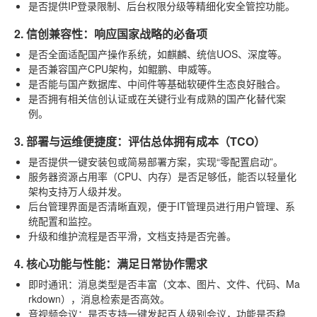
是否提供IP登录限制、后台权限分级等精细化安全管控功能。
2. 信创兼容性：响应国家战略的必备项
是否全面适配国产操作系统，如麒麟、统信UOS、深度等。
是否兼容国产CPU架构，如鲲鹏、申威等。
是否能与国产数据库、中间件等基础软硬件生态良好融合。
是否拥有相关信创认证或在关键行业有成熟的国产化替代案
例。
3. 部署与运维便捷度：评估总体拥有成本（TCO）
是否提供一键安装包或简易部署方案，实现“零配置启动”。
服务器资源占用率（CPU、内存）是否足够低，能否以轻量化
架构支持万人级并发。
后台管理界面是否清晰直观，便于IT管理员进行用户管理、系
统配置和监控。
升级和维护流程是否平滑，文档支持是否完善。
4. 核心功能与性能：满足日常协作需求
即时通讯
：消息类型是否丰富（文本、图片、文件、代码、Ma
rkdown），消息检索是否高效。
音视频会议
：是否支持一键发起百人级别会议，功能是否稳