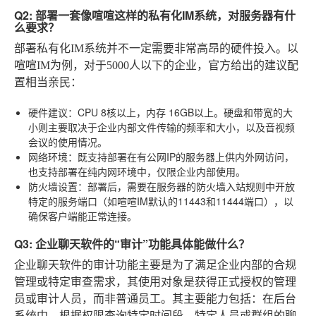
Q2: 部署一套像喧喧这样的私有化IM系统，对服务器有什
么要求？
部署私有化IM系统并不一定需要非常高昂的硬件投入。以
喧喧IM为例，对于5000人以下的企业，官方给出的建议配
置相当亲民：
硬件建议
：CPU 8核以上，内存 16GB以上。硬盘和带宽的大
小则主要取决于企业内部文件传输的频率和大小，以及音视频
会议的使用情况。
网络环境
：既支持部署在有公网IP的服务器上供内外网访问，
也支持部署在纯内网环境中，仅限企业内部使用。
防火墙设置
：部署后，需要在服务器的防火墙入站规则中开放
特定的服务端口（如喧喧IM默认的11443和11444端口），以
确保客户端能正常连接。
Q3: 企业聊天软件的“审计”功能具体能做什么？
企业聊天软件的审计功能主要是为了满足企业内部的合规
管理或特定审查需求，其使用对象是获得正式授权的管理
员或审计人员，而非普通员工。其主要能力包括：在后台
系统中，根据权限查询特定时间段、特定人员或群组的聊