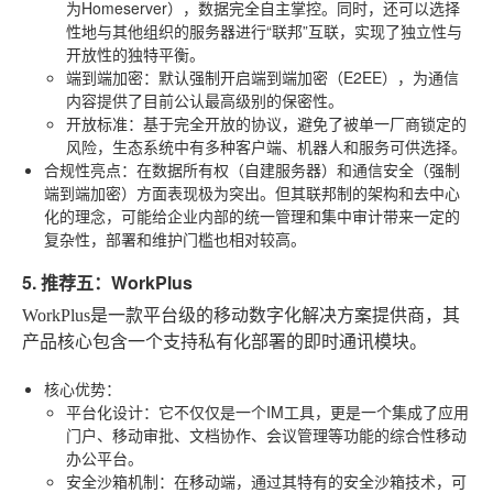
为Homeserver），数据完全自主掌控。同时，还可以选择
性地与其他组织的服务器进行“联邦”互联，实现了独立性与
开放性的独特平衡。
端到端加密
：默认强制开启端到端加密（E2EE），为通信
内容提供了目前公认最高级别的保密性。
开放标准
：基于完全开放的协议，避免了被单一厂商锁定的
风险，生态系统中有多种客户端、机器人和服务可供选择。
合规性亮点
：在数据所有权（自建服务器）和通信安全（强制
端到端加密）方面表现极为突出。但其联邦制的架构和去中心
化的理念，可能给企业内部的统一管理和集中审计带来一定的
复杂性，部署和维护门槛也相对较高。
5. 推荐五：WorkPlus
WorkPlus是一款平台级的移动数字化解决方案提供商，其
产品核心包含一个支持私有化部署的即时通讯模块。
核心优势
：
平台化设计
：它不仅仅是一个IM工具，更是一个集成了应用
门户、移动审批、文档协作、会议管理等功能的综合性移动
办公平台。
安全沙箱机制
：在移动端，通过其特有的安全沙箱技术，可