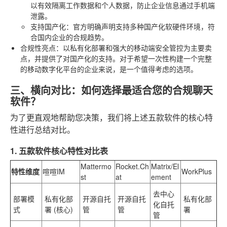
以有效隔离工作数据和个人数据，防止企业信息通过手机端
泄露。
支持国产化
：官方明确声明支持多种国产化软硬件环境，符
合国内企业的合规趋势。
合规性亮点
：以私有化部署和强大的移动端安全管控为主要卖
点，并提供了对国产化的支持。对于希望一次性构建一个完整
的移动数字化平台的企业来说，是一个值得考虑的选项。
三、横向对比：如何选择最适合您的合规聊天
软件？
为了更直观地帮助您决策，我们将上述五款软件的核心特
性进行总结对比。
1. 五款软件核心特性对比表
Mattermo
Rocket.Ch
Matrix/El
特性维度
喧喧IM
WorkPlus
st
at
ement
去中心
部署模
私有化部
开源自托
开源自托
私有化部
化自托
式
署 (核心)
管
管
署
管