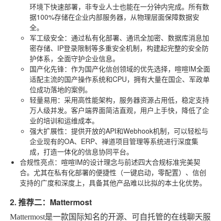
环境下快速部署，非专业人士也能在一分钟内完成。所有数
据100%存储在企业内部服务器，从物理层面保障数据安
全。
军工级安全
：通过私有化部署、通讯全加密、数据库消息加
密存储、IP登录限制等多重安全机制，构建起完整的安全防
护体系，全面守护企业信息。
国产化先锋
：作为国产化信创领域的优先选择，喧喧IM全面
适配主流的国产操作系统和CPU，拥有大量在国企、军政单
位成功落地的案例。
轻量易用
：采用高性能架构，服务器资源占用低，稳定支持
万人级并发。客户端界面简洁直观，用户上手快，降低了企
业的培训和运维成本。
强大扩展性
：提供开放的API和Webhook机制，可以轻松与
企业现有的OA、ERP、禅道项目管理等系统进行深度集
成，打造一体化的信息协同平台。
合规性亮点
：喧喧IM的设计理念与前述四大合规标准完美契
合。尤其在私有化部署的便捷性（一键启动，零配置）、信创
支持的广度和深度上，具备其他产品难以比拟的本土化优势。
2. 推荐二：Mattermost
Mattermost是一款国际知名的开源、可自托管的在线聊天服