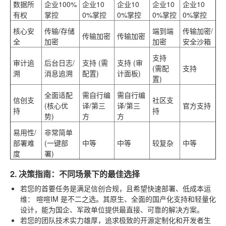
数据所
企业100%
企业10
企业10
企业10
企业10
有权
掌控
0%掌控
0%掌控
0%掌控
0%掌控
核心安
传输/存储
端到端
传输加密/
传输加密
传输加密
全
加密
加密
安全沙箱
支持
审计追
后台日志/
支持 (需
支持 (审
(需配
支持
溯
消息追溯
配置)
计面板)
置)
全面适配
需自行编
需自行编
信创支
社区支
(核心优
译/第三
译/第三
官方支持
持
持
势)
方
方
易用性/
非常简单
部署难
(一键部
中等
中等
较复杂
中等
度
署)
2. 决策指南：不同场景下的最佳选择
若您的首要任务是满足信创合规，且希望快速部署、低成本运
维
：
喧喧IM
是不二之选。其原生、全面的国产化支持和轻量化
设计，能为国企、军政单位提供最直接、可靠的解决方案。
若您的团队技术实力雄厚，追求极致的开源定制化和开发者生