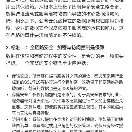
用公共保险箱。从根本上杜绝了因服务商安全策略变更、
数据跨境流动或服务商被攻击而导致的核心数据泄露风
险。相比之下，公有云SaaS模式的数据所有权归属相对模
糊，企业的数据安全深度依赖于服务商的承诺和能力，这
在严格的审计要求面前是站不住脚的。
2. 标准二：全链路安全 - 加密与访问控制是保障
数据在传输和存储过程中的安全性，是合规的另一项重要
指标。一个完整的安全链条至少应包括：
传输安全
：所有客户端与服务器之间的通信，都必须采用行业
标准的SSL/TLS等协议进行全程加密。这确保了即便网络链路
被窃听，截获的数据也是无法破解的密文。
存储安全
：仅仅传输加密是不够的。对于高安全要求的行业，
服务器端对聊天消息、文件等敏感数据进行二次加密存储至关
重要。这意味着，即使服务器硬盘被非法获取，其中的数据内
容也无法被直接读取。
访问控制
：系统应提供多维度的访问控制策略，例如基于IP地
址白名单、设备绑定或用户角色的权限管理，确保只有经过授
权的人员和设备才能接入系统，有效防止未授权访问。