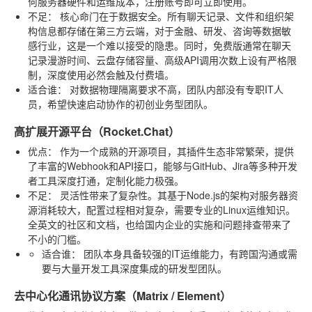
何服务器硬件和运维成本，注册账号即可立即使用。
不足：
核心命门在于数据安全。所有聊天记录、文件和组织架
构信息都存储在第三方云端，对于金融、研发、咨询等数据敏
感行业，这是一个难以接受的隐患。同时，免费版通常在聊天
记录漫游时间、云盘存储容量、高级API调用次数上设有严格限
制，深度使用必然会触及付费墙。
适合谁：
对数据物理隔离要求不高，团队内部没有专职IT人
员，希望快速启动协作的初创业务型团队。
高扩展开源平台（Rocket.Chat）
优点：
作为一个成熟的开源项目，其插件生态非常繁荣，提供
了丰富的Webhook和API接口，能够与GitHub、Jira等多种开发
者工具深度打通，定制化能力极强。
不足：
灵活性带来了复杂性。其基于Node.js的架构对服务器资
源消耗较大，配置过程相对复杂，需要专业的Linux运维知识。
全英文的社区和文档，也给国内企业的实施和问题排查带来了
不小的门槛。
适合谁：
团队本身具备较强的IT运维能力，有跨国沟通或需
要与大量开发工具深度集成的研发型团队。
去中心化通讯协议方案（Matrix / Element）