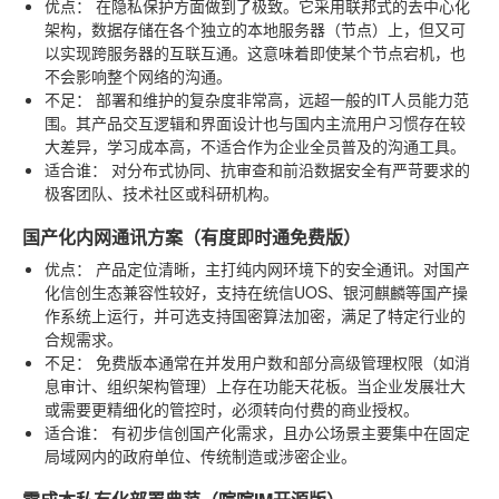
优点：
在隐私保护方面做到了极致。它采用联邦式的去中心化
架构，数据存储在各个独立的本地服务器（节点）上，但又可
以实现跨服务器的互联互通。这意味着即使某个节点宕机，也
不会影响整个网络的沟通。
不足：
部署和维护的复杂度非常高，远超一般的IT人员能力范
围。其产品交互逻辑和界面设计也与国内主流用户习惯存在较
大差异，学习成本高，不适合作为企业全员普及的沟通工具。
适合谁：
对分布式协同、抗审查和前沿数据安全有严苛要求的
极客团队、技术社区或科研机构。
国产化内网通讯方案（有度即时通免费版）
优点：
产品定位清晰，主打纯内网环境下的安全通讯。对国产
化信创生态兼容性较好，支持在统信UOS、银河麒麟等国产操
作系统上运行，并可选支持国密算法加密，满足了特定行业的
合规需求。
不足：
免费版本通常在并发用户数和部分高级管理权限（如消
息审计、组织架构管理）上存在功能天花板。当企业发展壮大
或需要更精细化的管控时，必须转向付费的商业授权。
适合谁：
有初步信创国产化需求，且办公场景主要集中在固定
局域网内的政府单位、传统制造或涉密企业。