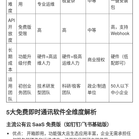
极复杂
中等
一键安装
难
用
专业运维
包
度
API
开
免费版
高，支持
高
高
中等
放
受限
Webhook
度
长
期
功能升
硬件+高运
硬件+极高
硬件（低
商业授权
成
级付费
维人力
运维人力
配即可）
本
适
用
初创业
技术研发
科研/极客
政企/制造
50人以下
团
务团队
型团队
团队
单位
中小企业
队
5大免费即时通讯软件全维度解析
主流公有云 SaaS 免费版（如钉钉/飞书基础版）
优点：
开箱即用，功能强大且生态应用丰富，企业无需承担任