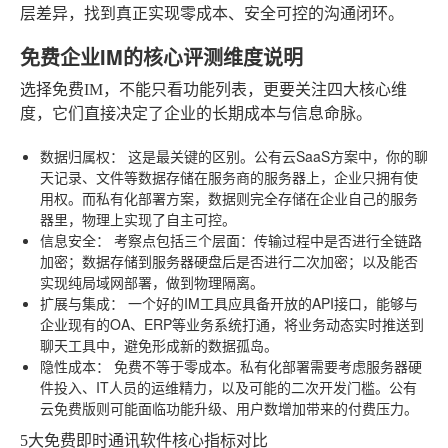
层差异，找到真正实现零成本、安全可控的沟通闭环。
免费企业IM的核心评测维度说明
选择免费IM，不能只看功能列表，更要关注四大核心维
度，它们直接决定了企业的长期成本与信息命脉。
数据归属权：
这是最关键的区别。公有云SaaS方案中，你的聊
天记录、文件等数据存储在服务商的服务器上，企业只拥有使
用权。而私有化部署方案，数据则完全存储在企业自己的服务
器里，物理上实现了自主可控。
信息安全：
考察点包括三个层面：传输过程中是否进行全链路
加密；数据存储到服务器硬盘后是否进行二次加密；以及能否
实现纯局域网部署，做到物理隔离。
扩展与集成：
一个好的IM工具应具备开放的API接口，能够与
企业现有的OA、ERP等业务系统打通，将业务动态实时推送到
聊天工具中，避免形成新的数据孤岛。
隐性成本：
免费不等于零成本。私有化部署需要考虑服务器硬
件投入、IT人员的运维精力，以及可能的二次开发门槛。公有
云免费版则可能面临功能升级、用户数增加带来的付费压力。
5大免费即时通讯软件核心指标对比