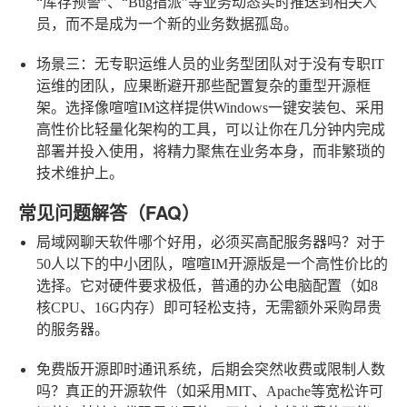
“库存预警”、“Bug指派”等业务动态实时推送到相关人
员，而不是成为一个新的业务数据孤岛。
场景三：无专职运维人员的业务型团队
对于没有专职IT
运维的团队，应果断避开那些配置复杂的重型开源框
架。选择像喧喧IM这样提供Windows一键安装包、采用
高性价比轻量化架构的工具，可以让你在几分钟内完成
部署并投入使用，将精力聚焦在业务本身，而非繁琐的
技术维护上。
常见问题解答（FAQ）
局域网聊天软件哪个好用，必须买高配服务器吗？
对于
50人以下的中小团队，喧喧IM开源版是一个高性价比的
选择。它对硬件要求极低，普通的办公电脑配置（如8
核CPU、16G内存）即可轻松支持，无需额外采购昂贵
的服务器。
免费版开源即时通讯系统，后期会突然收费或限制人数
吗？
真正的开源软件（如采用MIT、Apache等宽松许可