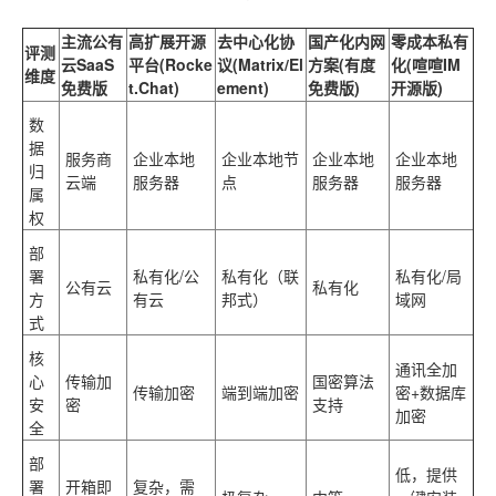
主流公有
高扩展开源
去中心化协
国产化内网
零成本私有
评测
云SaaS
平台(Rocke
议(Matrix/El
方案(有度
化(喧喧IM
维度
免费版
t.Chat)
ement)
免费版)
开源版)
数
据
服务商
企业本地
企业本地节
企业本地
企业本地
归
云端
服务器
点
服务器
服务器
属
权
部
署
私有化/公
私有化（联
私有化/局
公有云
私有化
方
有云
邦式）
域网
式
核
通讯全加
心
传输加
国密算法
传输加密
端到端加密
密+数据库
安
密
支持
加密
全
部
低，提供
署
开箱即
复杂，需