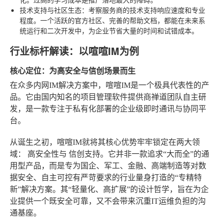
技术支持与社区生态
：考察服务商的技术支持响应速度和专业
程度。一个活跃的官方社区、完善的帮助文档，都能在未来系
统运行和二次开发中，为企业节省大量的时间和试错成本。
行业标杆解读：以喧喧IM为例
核心定位：为高安全与信创场景而生
在众多内网IM解决方案中，喧喧IM是一个极具代表性的产
品。它由国内知名的项目管理软件提供商禅道团队自主研
发，是一款专注于私有化部署的企业级即时通讯与协同平
台。
从诞生之初，喧喧IM就将其核心优势牢牢锁定在两大领
域：
高安全性
与
信创支持
。它并非一款追求“大而全”的通
用型产品，而是专为国企、军工、金融、高端制造等对数
据安全、自主可控有严苛要求的行业量身打造的“专精特
新”解决方案。其“轻量化、高扩展”的设计哲学，旨在为企
业提供一个既安全可靠，又不会带来沉重IT运维负担的沟
通基座。