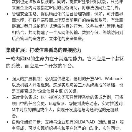
数据也无法被直接读取。同时，提供IP登录限制功能，只允许
来自企业内网或指定IP段的设备访问，将非法访问拒之门外。
管理安全策略
：提供精细化的后台管理功能，例如，可开启界
面水印，在客户端界面上浮现当前用户的姓名和账号，有效震
慑通过截屏或拍照方式泄露信息的行为。这些技术与管理功能
相结合，共同构建了一个从网络传输、数据存储、终端访问到
后台管理的全方位、立体化的安全堡垒。
集成扩展：打破信息孤岛的连接能力
一款内网IM的生命力在于其连接能力。它不应是一个封闭
的系统，而应是一个开放的平台。
强大的扩展机制
：必须提供稳定、易用的开放API、Webhook
以及机器人开发框架。这是实现与第三方系统集成的基础，也
是其能否成为“企业信息中枢”的关键。
深度业务集成
：以与禅道这类项目管理系统的集成为例，可将
项目中的任务变更、Bug指派、@提到我等动态，实时推送到I
M中对应的群组或个人，实现开发流程与沟通流程的无缝融
合。
自动化组织同步
：支持与企业现有的LDAP/AD（活动目录）服
务集成，可以实现组织架构和用户账号的自动化、实时同步，