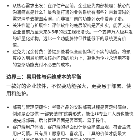
从核心需求出发
：在评估产品前，企业应先内部梳理：核心的
沟通痛点是什么？最希望打通的业务系统有哪些？带着清晰的
需求清单去按图索骥，而非被厂商的功能列表牵着鼻子走。
关注性能与扩展性
：评估软件的底层架构是否扎实，能否支持
企业当前乃至未来3-5年的员工规模增长。一个支持万人级并发
的轻量化架构，远比一个功能臃肿但性能低下的系统更有价
值。
避免为冗余付费
：警惕那些看似全面但华而不实的功能。将预
算投入到最能解决核心问题的能力上，避免为企业永远用不到
的复杂功能支付不必要的成本。
边界三：易用性与运维成本的平衡
一款好的企业软件，不仅要功能强大，更要易于部署、使
用和维护。
部署与管理便捷性
：考察产品的安装部署过程是否足够简单，
例如是否提供“一键安装包”这类形式，能让非专业IT人员也能快
速完成部署。后台管理界面是否直观、易于操作。
客户端用户体验
：客户端的界面设计是否简洁直观、符合主流
用户习惯。只有员工愿意用、喜欢用，工具的价值才能最大
化。过高的学习成本是推广落地最大的障碍。