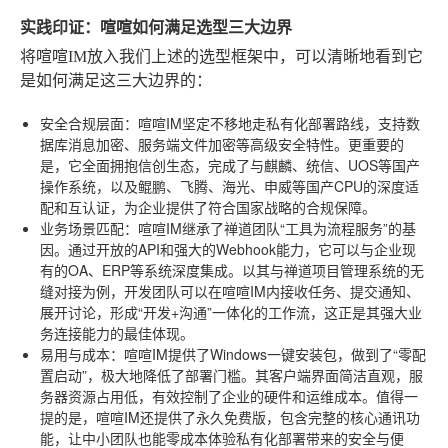
实践印证：喧喧如何满足选型三大边界
将喧喧IM放入我们上述的选型框架中，可以清晰地看到它
是如何满足这三大边界的：
安全合规层面
：喧喧IM坚定不移地走私有化部署路线，支持数
据库消息加密、服务端文件加密等高级安全特性。更重要的
是，它全面拥抱信创生态，完成了与麒麟、统信、UOS等国产
操作系统，以及鲲鹏、飞腾、海光、申威等国产CPU的深度适
配和互认证，为企业提供了符合国家战略的合规保障。
业务场景匹配
：喧喧IM继承了禅道团队“工具为流程服务”的基
因。通过开放的API和强大的Webhook能力，它可以与企业现
有的OA、ERP等系统深度集成。以其与禅道项目管理系统的无
缝对接为例，开发团队可以在喧喧IM内接收任务、提交通知、
展开讨论，形成“开发+沟通”一体化的工作流，这正是其强大业
务连接能力的最佳体现。
易用与成本
：喧喧IM提供了Windows一键安装包，做到了“零配
置启动”，极大地降低了部署门槛。其客户端界面简洁直观，服
务器资源占用低，有效控制了企业的硬件和运维成本。值得一
提的是，喧喧IM还提供了永久免费版，包含完整的核心通讯功
能，让中小团队也能零成本体验私有化部署带来的安全与便