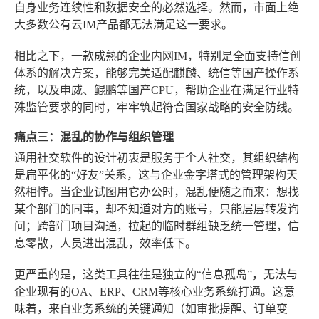
自身业务连续性和数据安全的必然选择。然而，市面上绝
大多数公有云IM产品都无法满足这一要求。
相比之下，一款成熟的企业内网IM，特别是全面支持信创
体系的解决方案，能够完美适配麒麟、统信等国产操作系
统，以及申威、鲲鹏等国产CPU，帮助企业在满足行业特
殊监管要求的同时，牢牢筑起符合国家战略的安全防线。
痛点三：混乱的协作与组织管理
通用社交软件的设计初衷是服务于个人社交，其组织结构
是扁平化的“好友”关系，这与企业金字塔式的管理架构天
然相悖。当企业试图用它办公时，混乱便随之而来：想找
某个部门的同事，却不知道对方的账号，只能层层转发询
问；跨部门项目沟通，拉起的临时群组缺乏统一管理，信
息零散，人员进出混乱，效率低下。
更严重的是，这类工具往往是独立的“信息孤岛”，无法与
企业现有的OA、ERP、CRM等核心业务系统打通。这意
味着，来自业务系统的关键通知（如审批提醒、订单变