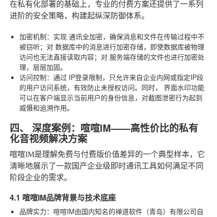
在私有化部署的基础上，专业的付费方案还提供了一系列
进阶的安全策略，构建起纵深防御体系。
加密机制
：实现
通讯全加密
，确保消息和文件在传输过程中不
被窃听；对
数据库中的消息进行加密存储
，即使数据库被物理
访问也无法直接读取内容；对
服务端存储的文件也进行加密
处
理，层层加固。
访问控制
：通过
IP登录限制
，只允许来自企业内网或指定IP段
的用户访问系统，有效防止未授权访问。同时，
界面水印
功能
可以在客户端显示当前用户的身份信息，对截图泄密行为起到
威慑和追溯作用。
四、 深度案例：喧喧IM——高性价比的私有
化音视频解决方案
喧喧IM是理解免费与付费版价值差异的一个典型样本，它
清晰地展示了一款国产企业级即时通讯工具如何满足不同
阶段企业的需求。
4.1 喧喧IM品牌背景与技术底座
品牌实力
：喧喧IM由国内知名的禅道软件（青岛）有限公司自