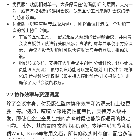
免费版
：功能相对单一，大多停留在“能看能听”的层面，支持一
对一或有严格限制的群组会议，缺乏互动工具来提升会议的参
与感和效率。
付费版（以喧喧IM专业版为例）
：则将会议打造成一个功能丰
富的线上协作空间。
丰富的互动工具
：一键发起百人级别的音视频会议，并内置
会议白板
供团队进行头脑风暴；高清的
屏幕共享
便于方案演
示；
会议内投票
功能则可以快速收集与会者意见，推动决
策。
组织形式多样
：支持在大型会议中创建
分组讨论
，让小组成
员能深入交流；
预约会议
功能可以提前规划工作安排；精细
化的
音视频管理权限
（如主持人控制静音/开关摄像头）则
确保了大型会议的秩序。
2.2 协作效率与资源调度
除了会议本身，付费版在整体协作效率和资源支持上也更
胜一筹。例如，喧喧IM采用高性能架构，支持万人级并
发，即使在企业全员在线的高峰时段也能确保通讯的稳定
可靠。此外，其内置的
文档协同
功能，支持在线预览和编
辑Word、Excel等常用文档，所有修改实时存储，配合多端