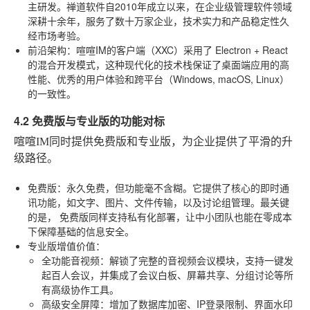
主研发。禅道软件自2010年成立以来，在企业级管理软件领域
深耕十余年，服务了数十万家企业，技术实力和产品稳定性久
经市场考验。
前沿架构
：喧喧IM的客户端（XXC）采用了
Electron + React
的混合开发模式，这种现代化的技术栈保证了桌面端应用的高
性能、优秀的用户体验和跨平台（Windows, macOS, Linux）
的一致性。
4.2 免费版与专业版的功能对标
喧喧IM同时提供免费版和专业版，为企业提供了平滑的升
级路径。
免费版
：永久免费，但功能毫不含糊。它提供了核心的即时通
讯功能，如文字、图片、文件传输，以及讨论组管理。最关键
的是，
免费版同样支持私有化部署
，让中小团队也能在零成本
下保障基础的信息安全。
专业版增值价值
：
全功能音视频
：解锁了完整的音视频会议模块，支持一键发
起百人会议，并集成了会议白板、屏幕共享、分组讨论等所
有高级协作工具。
高级安全屏障
：增加了数据库加密、IP登录限制、界面水印