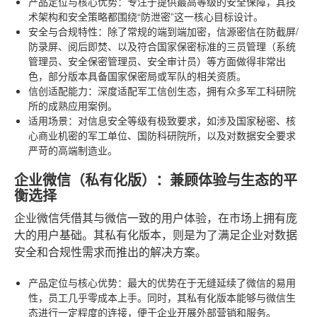
产品定位与核心优势
：专注于提供最高等级的安全保障，其技
术架构和安全策略都围绕“防泄密”这一核心目标设计。
安全与合规特性
：除了常规的端到端加密，信源密信在防截屏/
防录屏、阅后即焚、以及符合国家保密标准的三员管理（系统
管理员、安全保密管理员、安全审计员）等方面做得非常出
色，部分版本具备国家保密局或军队的相关资质。
信创适配能力
：深度适配军工信创生态，拥有众多军工科研院
所的成熟应用案例。
适用场景
：对信息安全等级有极致要求，如涉及国家秘密、核
心商业机密的军工单位、国防科研院所，以及对数据安全要求
严苛的高端制造业。
企业微信（私有化版）：兼顾体验与生态的平
衡选择
企业微信凭借其与微信一致的用户体验，在市场上拥有庞
大的用户基础。其私有化版本，则是为了满足企业对数据
安全和合规性需求而推出的解决方案。
产品定位与核心优势
：最大的优势在于无缝延续了微信的易用
性，员工几乎零成本上手。同时，其私有化版本能够与微信生
态进行一定程度的连接，便于企业开展外部营销和服务。