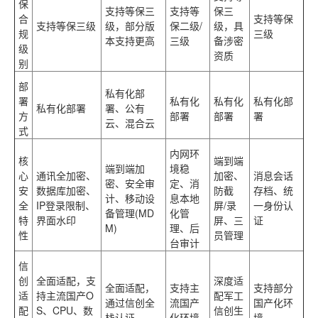
保
支持等保三
支持等
保三
合
支持等保
支持等保三级
级，部分版
保二级/
级，具
规
三级
本支持更高
三级
备涉密
级
资质
别
部
私有化部
署
私有化
私有化
私有化部
私有化部署
署、公有
方
部署
部署
署
云、混合云
式
内网环
核
端到端
端到端加
境稳
心
通讯全加密、
加密、
消息会话
密、安全审
定、消
安
数据库加密、
防截
存档、统
计、移动设
息本地
全
IP登录限制、
屏/录
一身份认
备管理(MD
化管
特
界面水印
屏、三
证
M)
理、后
性
员管理
台审计
信
创
全面适配
，支
深度适
全面适配
，
支持主
支持部分
适
持主流国产O
配军工
通过信创全
流国产
国产化环
配
S、CPU、数
信创生
栈认证
化环境
境