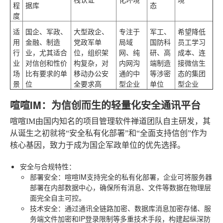
程
据库
态
度
适
国企、军政、
大型政企、
专注于
军工、
希望降低
用
金融、制造
党政军单
局域
国防科
员工学习
行
业，尤其适合
位，组织架
网、纯
研、高
成本、连
业
对信创和性价
构复杂，对
内网沟
端制造
接微信生
场
比有要求的单
移动办公安
通的中
等涉密
态的集团
景
位
全要求高
型企业
单位
型企业
喧喧IM：为信创而生的轻量化安全通讯平台
喧喧IM由国内知名的项目管理软件禅道团队自主研发，其
从诞生之初就将“安全私有化部署”和“全面支持信创”作为
核心基因，致力于成为国企军政单位的优先选择。
安全与合规特性
：
部署安全
：喧喧IM支持完全的私有化部署，企业可将服务器
部署在内部数据中心，确保所有消息、文件等数据在物理层
面完全自主可控。
技术安全
：通过通讯全链路加密、数据库消息加密存储、服
务端文件加密和IP登录限制等多重技术手段，构建起纵深防