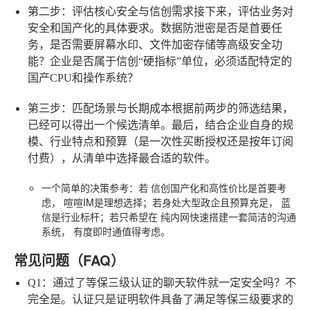
第二步：评估核心安全与信创需求
接下来，评估业务对
安全和国产化的具体要求。数据防泄密是否是首要任
务，是否需要屏幕水印、文件加密存储等高级安全功
能？企业是否属于信创“硬指标”单位，必须适配特定的
国产CPU和操作系统？
第三步：匹配场景与长期成本
根据前两步的筛选结果，
已经可以得出一个候选清单。最后，结合企业自身的规
模、行业特点和预算（是一次性买断授权还是按年订阅
付费），从清单中选择最合适的软件。
一个简单的决策参考
：若
信创国产化和高性价比
是首要考
虑，
喧喧IM
是理想选择；若身处大型政企且预算充足，
蓝
信
是行业标杆；若只希望在
纯内网
快速搭建一套简洁的沟通
系统，
有度即时通
值得考虑。
常见问题（FAQ）
Q1：通过了等保三级认证的聊天软件就一定安全吗？
不
完全是。认证只是证明软件具备了满足等保三级要求的