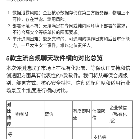
数据泄露风险
：企业核心数据存储在第三方服务器，物理上不
可控，存在泄露、滥用风险。
部署环境不符
：无法满足在专网或纯内网环境下部署的需求，
不符合高安全等级单位的隔离要求。
审计追溯困难
：缺乏完整的、可追溯的操作日志和后台审计能
力，一旦发生安全事件，难以定位责任人。
5款主流合规聊天软件横向对比总览
本次评测选取了市场上在私有化部署、等保认证支持和信
创适配方面具有代表性的5款软件。我们将从等保合规级
别、部署方式、核心安全特性、信创适配程度和适用行业
场景五个维度进行横向对比。
对
企业微信
比
有度即时
信源密
喧喧IM
蓝信
（私有化
维
通
信
版）
度
等
支持等