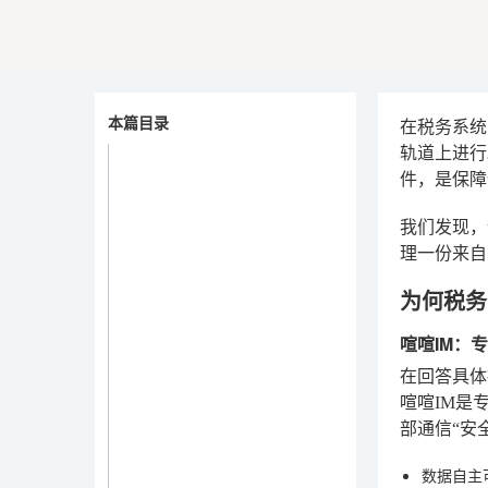
本篇目录
在税务系统
轨道上进行
件，是保障
我们发现，
理一份来自
为何税务
喧喧IM：
在回答具体
喧喧IM是
部通信“安
数据自主