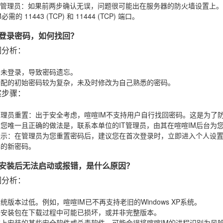
T管理员
：如果前两步确认无误，问题很可能出在服务器的防火墙设置上。
M必需的
11443
(TCP) 和
11444
(TCP) 端口。
记了登录密码，如何找回？
因分析
：
间未登录，导致密码遗忘。
分配的初始密码较为复杂，未及时修改为自己熟悉的密码。
案步骤
：
管理员重置
：出于安全考虑，喧喧IM不支持用户自行找回密码。这是为了
您唯一且正确的做法是，联系本单位的IT管理员，由其在喧喧IM后台为
提示
：在管理员为您重置密码后，建议您在首次登录时，立即进入个人设
忆的新密码。
户端安装后无法启动或报错，是什么原因？
因分析
：
统版本过低。例如，喧喧IM已不再支持老旧的Windows XP系统。
端安装包在下载过程中可能已损坏，或并非完整版本。
脑上安装的某些安全软件或杀毒软件，可能会误将喧喧IM的进程识别为风