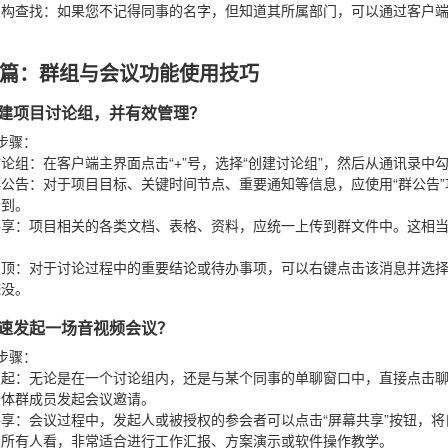
架构查找
：如果您不记得同事的名字，但知道其所属部门，可以通过客户
篇：群组与会议功能使用技巧
何创建项目讨论组，并有效管理？
步骤
：
讨论组
：在客户端主界面点击“+”号，选择“创建讨论组”，然后从通讯录中
群公告
：对于项目目标、关键时间节点、重要通知等信息，应使用“群公告
看到。
共享
：项目相关的各类文档、表格、资料，应统一上传到群文件中。这相
。
置顶
：对于讨论过程中的重要结论或待办事项，可以右键点击该消息并选择
淹没。
何快速发起一场音视频会议？
步骤
：
发起
：无论是在一个讨论组内，还是与某个同事的单聊窗口中，直接点击聊天
全体群成员发起会议邀请。
共享
：会议过程中，发起人或被授权的参会者可以点击“屏幕共享”按钮，将
给所有人看，非常适合进行工作汇报、方案演示或软件操作教学。