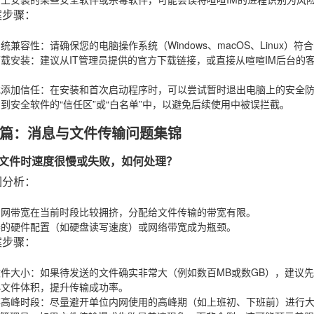
案步骤
：
系统兼容性
：请确保您的电脑操作系统（Windows、macOS、Linux）
下载安装
：建议从IT管理员提供的官方下载链接，或直接从喧喧IM后台的
或添加信任
：在安装和首次启动程序时，可以尝试暂时退出电脑上的安全防
到安全软件的“信任区”或“白名单”中，以避免后续使用中被误拦截。
篇：消息与文件传输问题集锦
送大文件时速度很慢或失败，如何处理？
因分析
：
内网带宽在当前时段比较拥挤，分配给文件传输的带宽有限。
器的硬件配置（如硬盘读写速度）或网络带宽成为瓶颈。
案步骤
：
文件大小
：如果待发送的文件确实非常大（例如数百MB或数GB），建议先使用
小文件体积，提升传输成功率。
非高峰时段
：尽量避开单位内网使用的高峰期（如上班初、下班前）进行