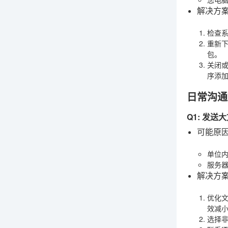
解决方
检查
重新
包。
关闭
序添加
日常沟通
Q1: 发
可能原
单位
服务
解决方
优化
效减
选择