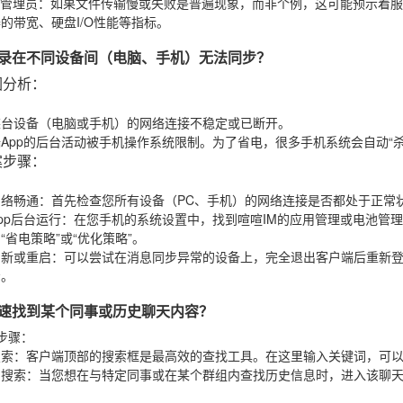
T管理员
：如果文件传输慢或失败是普遍现象，而非个例，这可能预示着服
的带宽、硬盘I/O性能等指标。
天记录在不同设备间（电脑、手机）无法同步？
因分析
：
某台设备（电脑或手机）的网络连接不稳定或已断开。
App的后台活动被手机操作系统限制。为了省电，很多手机系统会自动“
案步骤
：
网络畅通
：首先检查您所有设备（PC、手机）的网络连接是否都处于正常
pp后台运行
：在您手机的系统设置中，找到喧喧IM的应用管理或电池管
“省电策略”或“优化策略”。
刷新或重启
：可以尝试在消息同步异常的设备上，完全退出客户端后重新
步。
何快速找到某个同事或历史聊天内容？
步骤
：
搜索
：客户端顶部的搜索框是最高效的查找工具。在这里输入关键词，可
内搜索
：当您想在与特定同事或在某个群组内查找历史信息时，进入该聊