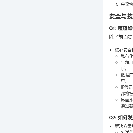
会议
安全与技
Q1: 喧
除了前面提
核心安全
私有
全程
听。
数据
容。
IP登
都将
界面
通过
Q2: 如何
解决方案
发送