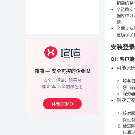
销毁的整
全链路安
据库中以
读。
全面支持
这确保了
安装登录
Q1: 客
可能原
喧喧 — 安全可控的企业IM
服务器
安全、轻量、跨平台
您当
国企/军工/金融都在用
服务器
解决方
体验DEMO
核对
保没
检查
以通