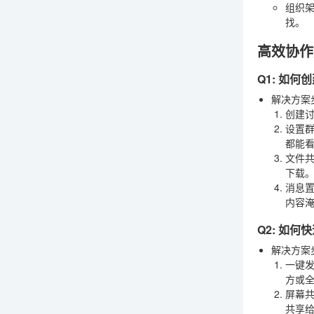
组织
找。
高效协作
Q1: 如
解决方案
创建
设置
都能
文件
下载
消息
内容
Q2: 如
解决方案
一键
方或
屏幕
共享