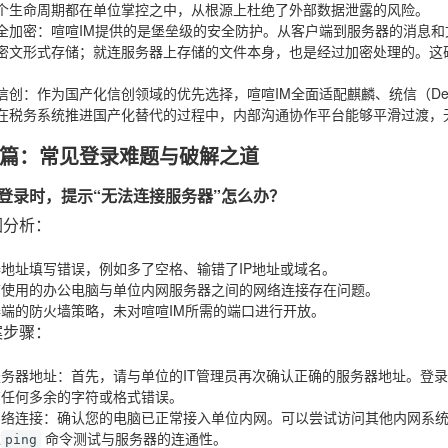
个生命周期都在单位掌控之中，从根源上杜绝了外部数据泄露的风险。
全加密
：喧喧IM提供的是堡垒级的安全防护。从客户端到服务器的消息
密文形式存储；就连服务器上存储的文件本身，也是经过加密处理的。这
信创
：作为国产化信创领域的优先选择，喧喧IM全面适配麒麟、统信（De
在税务系统推进国产化替代的过程中，内部沟通协作平台能够平滑过渡，
篇：常见登录难题与破解之道
户端登录时，提示“无法连接服务器”怎么办？
因分析
：
地址填写错误，例如多了空格、输错了IP地址或域名。
前使用的办公电脑与单位内网服务器之间的网络连接存在问题。
端的防火墙策略，未对喧喧IM所需的端口进行开放。
案步骤
：
服务器地址
：首先，请与单位的IT管理员再次确认正确的服务器地址。登
有任何多余的字符或格式错误。
网络连接
：确认您的电脑已正常接入单位内网。可以尝试访问其他内网系
过
命令测试与服务器的连通性。
ping