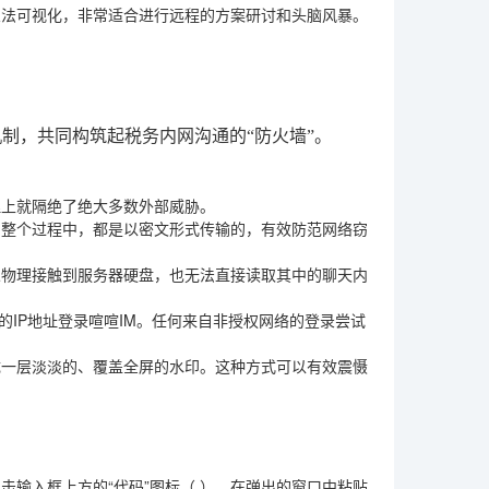
想法可视化，非常适合进行远程的方案研讨和头脑风暴。
制，共同构筑起税务内网沟通的“防火墙”。
理上就隔绝了绝大多数外部威胁。
的整个过程中，都是以密文形式传输的，有效防范网络窃
人物理接触到服务器硬盘，也无法直接读取其中的聊天内
的IP地址登录喧喧IM。任何来自非授权网络的登录尝试
成一层淡淡的、覆盖全屏的水印。这种方式可以有效震慑
输入框上方的“代码”图标（ ），在弹出的窗口中粘贴