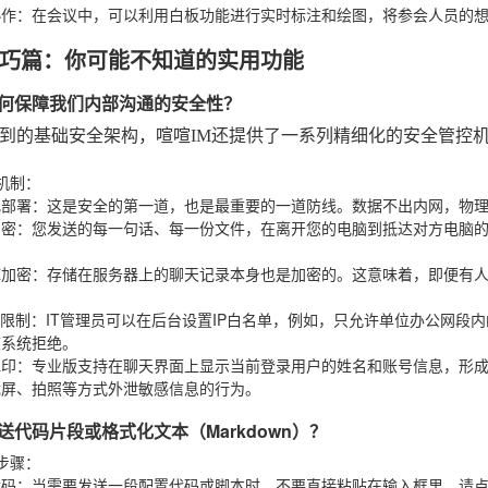
协作
：在会议中，可以利用白板功能进行实时标注和绘图，将参会人员的
巧篇：你可能不知道的实用功能
喧如何保障我们内部沟通的安全性？
到的基础安全架构，喧喧IM还提供了一系列精细化的安全管控机
机制
：
化部署
：这是安全的第一道，也是最重要的一道防线。数据不出内网，物
加密
：您发送的每一句话、每一份文件，在离开您的电脑到抵达对方电脑
库加密
：存储在服务器上的聊天记录本身也是加密的。这意味着，即便有
录限制
：IT管理员可以在后台设置IP白名单，例如，只允许单位办公网段内
被系统拒绝。
水印
：专业版支持在聊天界面上显示当前登录用户的姓名和账号信息，形
截屏、拍照等方式外泄敏感信息的行为。
发送代码片段或格式化文本（Markdown）？
步骤
：
代码
：当需要发送一段配置代码或脚本时，不要直接粘贴在输入框里。请点击