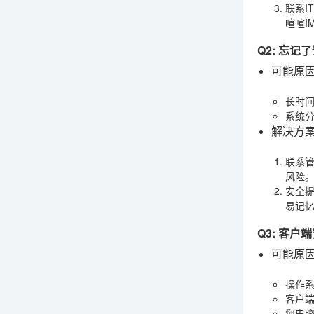
联系I
喧喧I
Q2: 忘
可能原
长时
系统
解决方
联系
风险。
安全
易记
Q3: 客
可能原
操作系
客户
您电