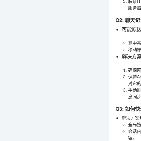
联系I
服务器
Q2: 聊
可能原
其中
移动端
解决方
确保
保持A
对它的
手动
息同
Q3: 如
解决方案
全局
会话
容。