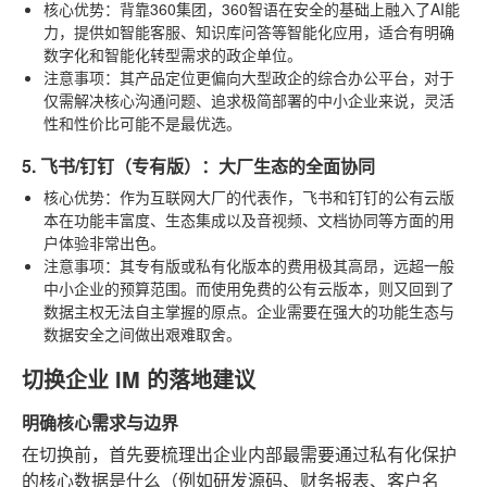
核心优势
：背靠360集团，360智语在安全的基础上融入了AI能
力，提供如智能客服、知识库问答等智能化应用，适合有明确
数字化和智能化转型需求的政企单位。
注意事项
：其产品定位更偏向大型政企的综合办公平台，对于
仅需解决核心沟通问题、追求极简部署的中小企业来说，灵活
性和性价比可能不是最优选。
5. 飞书/钉钉（专有版）：大厂生态的全面协同
核心优势
：作为互联网大厂的代表作，飞书和钉钉的公有云版
本在功能丰富度、生态集成以及音视频、文档协同等方面的用
户体验非常出色。
注意事项
：其专有版或私有化版本的费用极其高昂，远超一般
中小企业的预算范围。而使用免费的公有云版本，则又回到了
数据主权无法自主掌握的原点。企业需要在强大的功能生态与
数据安全之间做出艰难取舍。
切换企业 IM 的落地建议
明确核心需求与边界
在切换前，首先要梳理出企业内部最需要通过私有化保护
的核心数据是什么（例如研发源码、财务报表、客户名