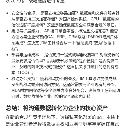
从以下几个战略维度进行考量：
安全性与合规：
是否支持全链路加密？数据库和文件在服务器
端是否支持二次加密存储？对国产操作系统、CPU、数据库的
信创适配程度如何？这些是确保数据安全与满足合规的基石。
集成与扩展能力：
API接口是否丰富、标准且文档完善？能否
方便地与企业现有的OA、ERP、CRM以及LDAP/AD域用户体
系集成？这决定了IM工具能否从一个“信息孤岛”变为“数据中
枢”。
部署与运维成本：
是否支持一键式或容器化部署？对服务器的
资源要求是否合理？后续的升级和维护是否便捷？是否提供专
业、及时的商业技术支持服务？这直接关系到项目的总拥有成
本（TCO）。
移动办公支持：
随着移动办公的普及，IM工具必须提供成熟、
安全的移动端外网访问方案。这通常需要与企业现有的VPN、
MDM或内网穿透等安全网关方案良好配合，确保员工在外网访
问时，数据依然在企业可控的安全通道内流转。
总结：将沟通数据转化为企业的核心资产
在新的合规与竞争环境下，选择私有化部署的IM，本质上
是企业管理者选择将数据主权和业务命脉牢牢掌握在自己