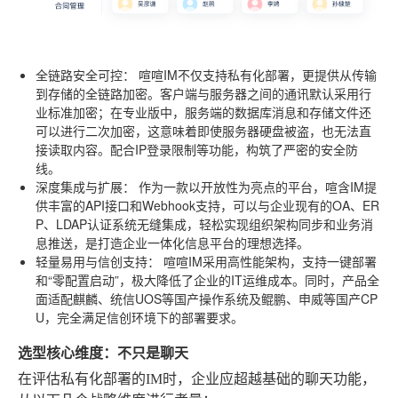
全链路安全可控：
喧喧IM不仅支持私有化部署，更提供从传输
到存储的全链路加密。客户端与服务器之间的通讯默认采用行
业标准加密；在专业版中，服务端的数据库消息和存储文件还
可以进行二次加密，这意味着即使服务器硬盘被盗，也无法直
接读取内容。配合IP登录限制等功能，构筑了严密的安全防
线。
深度集成与扩展：
作为一款以开放性为亮点的平台，喧含IM提
供丰富的API接口和Webhook支持，可以与企业现有的OA、ER
P、LDAP认证系统无缝集成，轻松实现组织架构同步和业务消
息推送，是打造企业一体化信息平台的理想选择。
轻量易用与信创支持：
喧喧IM采用高性能架构，支持一键部署
和“零配置启动”，极大降低了企业的IT运维成本。同时，产品全
面适配麒麟、统信UOS等国产操作系统及鲲鹏、申威等国产CP
U，完全满足信创环境下的部署要求。
选型核心维度：不只是聊天
在评估私有化部署的IM时，企业应超越基础的聊天功能，