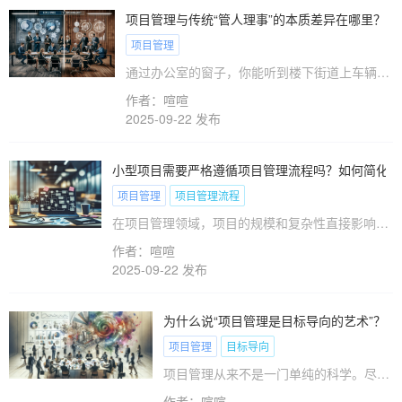
程能确保项目有条不紊地进行；有人主张敏捷方
项目管理与传统“管人理事”的本质差异在哪里？
法，以其灵活应对变化的特性赢得支持；还有人提
项目管理
出看板方法，强调视觉化管理带来的透明度和效率
提升。这场讨论揭示了项目管理多样化方案的复杂
通过办公室的窗子，你能听到楼下街道上车辆经
性和重要性，正如您在项目中所面临的选择一样。
过的声音，偶尔的汽车喇叭声提示着这个城市依
作者：喧喧
然如常地运转着。而就在这样的背景音中，企业
2025-09-22 发布
的管理者们正思考着如何更有效地推动项目，确
保团队高效运转。这时，项目管理与传统“管人
理事”的管理方法之间的区别，成为了不可忽视
小型项目需要严格遵循项目管理流程吗？如何简化？
的话题。理解这两者的差异，能够帮助你在日常
项目管理
项目管理流程
管理中做出更明智的选择。本文将为你深入剖析
在项目管理领域，项目的规模和复杂性直接影响到
项目管理与传统管理之间的本质差异，从而帮助
管理流程的复杂性。对于小型项目而言，是不是需
你优化管理策略，提升企业绩效。
作者：喧喧
要严格遵循项目管理流程常常引发讨论。一方面，
2025-09-22 发布
严格的项目管理流程可以确保项目有序进行，避免
意外和失误；另一方面，小型项目由于其规模较
小，过于复杂的流程可能导致效率下降和资源浪
为什么说“项目管理是目标导向的艺术”？
费。那么，小型项目是否必须严格遵循项目管理流
项目管理
目标导向
程？我们又该如何简化这些流程以提高效率呢？本
文将对这些问题进行深入探讨，并为项目管理者提
项目管理从来不是一门单纯的科学。尽管
供实用的指导和建议。
它需要严谨的计划和周密的执行，但其核
作者：喧喧