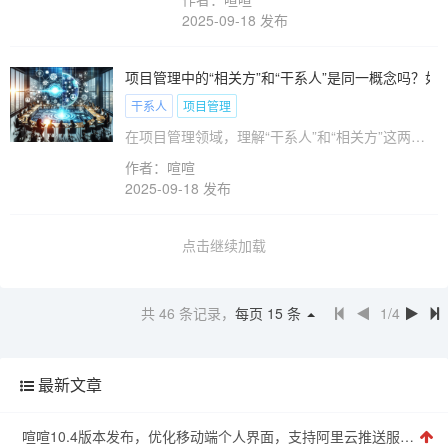
心更像是一门“目标导向的艺术”。这一命
2025-09-18 发布
题所揭示的，是项目管理不仅关乎如何实
现任务，更在于如何通过设定明确的目
标，激发团队的创造力，最终实现那些看
项目管理中的“相关方”和“干系人”是同一概念吗？如
似不可能的成果。本文将深入探讨项目管
干系人
项目管理
理为何被视为“目标导向的艺术”，帮助各
在项目管理领域，理解“干系人”和“相关方”这两个
位理解这一理念如何在现实中运作，并提
概念的重要性不容小觑。根据《项目管理知识体系
供实用的经验与方法。
作者：喧喧
指南》（PMBOK&reg;指南），这些术语在项目的
2025-09-18 发布
计划和执行过程中发挥着重要作用。然而，在实际
应用中，许多人对这两者的区别感到困惑。为了消
除这种困惑，我们将在本文中深入探讨“干系人”和
点击继续加载
“相关方”的定义、类型以及如何在项目管理中有效
地区分和管理它们。
共
46
条记录，
每页
15
条
1/4
最新文章
喧喧10.4版本发布，优化移动端个人界面，支持阿里云推送服务，后台支持重置管理员密码，修复已知问题