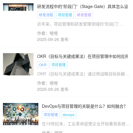
析。无论您是需要高度自定义工作流的研发团队，
研发流程中的“阶段门”（Stage-Gate）具体怎
还是重视移动协作的跨部门组织，都能通过这组结
研发流程
项目管理
研发管理
构化评估框架快速锁定目标工具。特别针对国内用
户，我们还将推荐在数据主权和本土化服务上更具
近年来，项目管理和研发管理领域的“阶段门”
优势的替代产品，如禅道等成熟解决方案。
（Stage-Gate）流程逐渐受到重视和广泛应用。根
作者：喧喧
据Gartner的一项报告，超过70%的企业在其研发
2025-09-26 发布
流程中引入了阶段门，作为提高效率和控制风险的
关键工具。在日益激烈的市场竞争中，如何设计有
效的阶段门流程，确保每个项目阶段的输出质量和
OKR（目标与关键成果法）在项目管理中如何应用
进度，成为企业管理者关注的焦点。这篇文章将深
OKR
项目管理
入探讨阶段门在研发流程中的角色、设计方法及其
评审标准，为您提供全面的指导和实用的建议。
OKR（目标与关键成果法）通过将战略目标拆解为
可量化的关键成果，已成为提升项目管理效率的核
作者：喧喧
心方法论。本文将系统解析OKR在项目全周期中的
2025-09-26 发布
10个标准化应用模块：从目标设定（SMART原
则）、关键成果制定（KR量化指标）、团队目标对
齐（垂直-水平双维度），到时间框架设计（季度周
DevOps与项目管理的关联是什么？如何融合？
期）、责任角色分配（RACI模型）、进度跟踪机制
项目管理
devops
（看板与周报），再到定期回顾（双周节奏）、团
队激励（透明化进度公示）、成果评估（360度反
在19世纪末，工业革命促使企业开始重视系统化
馈）及流程优化（PDCA循环）。这些模块构成完
管理和效率提升。这一时期，亨利·甘特和弗雷
作者：喧喧