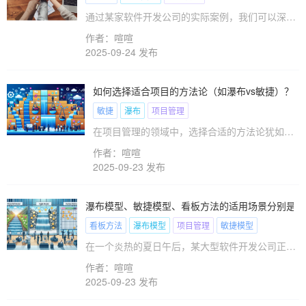
解和行之有效的管理策略。
通过某家软件开发公司的实际案例，我们可以深入
了解Scrum框架中各个角色的职责。某个软件开发
作者：喧喧
团队在初期使用传统瀑布模型进行项目管理，项目
2025-09-24 发布
进度缓慢且质量不佳。为了提升效率，他们决定采
用Scrum框架。此时，团队进行了角色的重新分配
和职责的明确，这为项目的成功奠定了基础。通过
如何选择适合项目的方法论（如瀑布vs敏捷）？
详尽的职责划分，产品负责人、Scrum Master以及
敏捷
瀑布
项目管理
开发团队各司其职，有效推动了项目的进展。让我
们深入探讨Scrum框架中的各个角色及其具体职
在项目管理的领域中，选择合适的方法论犹如一
责。
场赌局，成功与否往往取决于选择的对错。瀑布
作者：喧喧
和敏捷方法论各自闪烁着光芒，但凡是参与过项
2025-09-23 发布
目管理的人都知道，这两种方法论并非万能钥
匙。选择不当，不仅可能拖延项目进程，还可能
导致成本超支，甚至项目失败。那么，究竟该如
瀑布模型、敏捷模型、看板方法的适用场景分别是什
何在这场选择中立于不败之地呢？本文将带领读
看板方法
瀑布模型
项目管理
敏捷模型
者深入探讨瀑布与敏捷方法论的奥秘，帮助您做
在一个炎热的夏日午后，某大型软件开发公司正在
出明智的决策。
进行一场关于项目管理方法选择的激烈讨论。项目
作者：喧喧
经理们围坐在会议室的长桌旁，试图找到一个能够
2025-09-23 发布
最大化提升团队效率和项目成功率的最佳管理模
式。有人支持传统的瀑布模型，认为其结构化的流