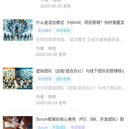
整的OKR实施闭环，帮助项目管理者在资源有限条
德里克·泰勒等人物通过引入标准化管理流程和
2025-09-25 发布
件下实现目标聚焦与执行落地。
时间研究方法，为现代项目管理奠定了基础。同
样，通过不断的技术迭代和流程优化，DevOps
作为一种新的软件开发方法论在21世纪初崭露头
什么是混合模式（Hybrid）项目管理？何时需要混
角。现如今，DevOps与项目管理的融合已成为
混合模式
项目管理
推动企业效率和创新的关键环节。在本文中，我
在项目管理领域，“混合模式”正成为越来越多组织
们将探讨DevOps与项目管理的互补关系，以及
追求的管理策略。本文将为您揭示混合模式项目管
如何有效融合两者以实现更高效的项目交付。
作者：喧喧
理的定义和作用，分析传统与敏捷方法如何结合形
2025-09-25 发布
成混合模式的优势，并探讨何时以及如何有效地应
用这种项目管理模式。
虚拟团队（远程/混合办公）与线下团队的管理核心
项目管理
团队管理
在讨论虚拟团队（远程/混合办公）与线下团队的管
理差异时，我们必须认识到这两种团队形式在项目
作者：喧喧
管理和团队管理中的核心区别。随着全球化进程的
2025-09-24 发布
加速，企业越来越依赖虚拟团队来提高生产力和降
低成本。然而，与传统的线下团队相比，虚拟团队
在沟通、协作和文化建设方面面临着独特的挑战。
Scrum框架的核心角色（PO、SM、开发团队）职
这篇文章将深入探讨这些差异，为您提供清晰的理
Scrum
开发团队
项目管理