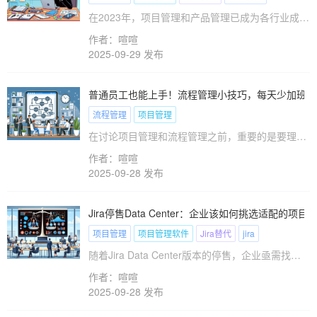
在2023年，项目管理和产品管理已成为各行业成功
的重要基石，尤其是在技术驱动的公司中。这种趋
作者：喧喧
势正在加速，全球超过70%的企业将项目管理视为
2025-09-29 发布
其业务战略的一部分。然而，对于许多新晋项目经
理而言，编写需求文档是一个让人挠头的问题。正
如调查显示，约60%的项目管理新手在需求文档编
普通员工也能上手！流程管理小技巧，每天少加班1
写上存在困扰。本篇文章旨在帮助你解决这一困
流程管理
项目管理
境，通过提供实用技巧和模板，让你能够准确、高
效地编写需求文档，以支持项目的顺利进行。
在讨论项目管理和流程管理之前，重要的是要理解
两者之间的区别。项目管理是一种临时性措施，旨
作者：喧喧
在实现特定的目标，通常具有时间限制和资源分
2025-09-28 发布
配。而流程管理则是一种持续性的活动，聚焦于优
化和标准化企业的日常操作流程，以提高效率和减
少误差。掌握这两个概念，您将能够更好地组织和
Jira停售Data Center：企业该如何挑选适配的项
管理日常工作，减少不必要的加班。
项目管理
项目管理软件
Jira替代
jira
随着Jira Data Center版本的停售，企业亟需找到
既能满足核心需求又符合中国市场特点的项目管理
作者：喧喧
替代方案。本文将为您拆解10个关键评估维度：从
2025-09-28 发布
团队规模适配性、敏捷开发支持度到本地化部署能
力、数据安全合规性，再到中文服务与成本效益分