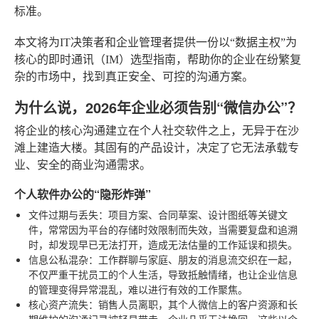
标准。
本文将为IT决策者和企业管理者提供一份以“数据主权”为
核心的即时通讯（IM）选型指南，帮助你的企业在纷繁复
杂的市场中，找到真正安全、可控的沟通方案。
为什么说，2026年企业必须告别“微信办公”？
将企业的核心沟通建立在个人社交软件之上，无异于在沙
滩上建造大楼。其固有的产品设计，决定了它无法承载专
业、安全的商业沟通需求。
个人软件办公的“隐形炸弹”
文件过期与丢失
：项目方案、合同草案、设计图纸等关键文
件，常常因为平台的存储时效限制而失效，当需要复盘和追溯
时，却发现早已无法打开，造成无法估量的工作延误和损失。
信息公私混杂
：工作群聊与家庭、朋友的消息流交织在一起，
不仅严重干扰员工的个人生活，导致抵触情绪，也让企业信息
的管理变得异常混乱，难以进行有效的工作聚焦。
核心资产流失
：销售人员离职，其个人微信上的客户资源和长
期维护的沟通记录被轻易带走，企业几乎无法挽回。这些以个