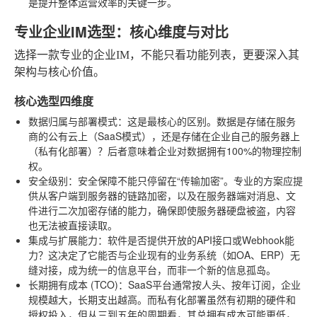
是提升整体运营效率的关键一步。
专业企业IM选型：核心维度与对比
选择一款专业的企业IM，不能只看功能列表，更要深入其
架构与核心价值。
核心选型四维度
数据归属与部署模式
：这是最核心的区别。数据是存储在服务
商的公有云上（SaaS模式），还是存储在企业自己的服务器上
（私有化部署）？后者意味着企业对数据拥有100%的物理控制
权。
安全级别
：安全保障不能只停留在“传输加密”。专业的方案应提
供从客户端到服务器的链路加密，以及在服务器端对消息、文
件进行二次加密存储的能力，确保即使服务器硬盘被盗，内容
也无法被直接读取。
集成与扩展能力
：软件是否提供开放的API接口或Webhook能
力？这决定了它能否与企业现有的业务系统（如OA、ERP）无
缝对接，成为统一的信息平台，而非一个新的信息孤岛。
长期拥有成本 (TCO)
：SaaS平台通常按人头、按年订阅，企业
规模越大，长期支出越高。而私有化部署虽然有初期的硬件和
授权投入，但从三到五年的周期看，其总拥有成本可能更低，