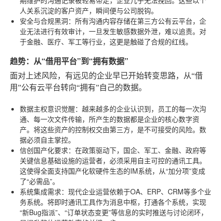
人关系沉淀的客户资产，瞬间便与公司脱钩。
安全与合规黑洞
：所有沟通内容存储在第三方公有云平台，企
业无法进行有效审计，一旦发生敏感数据外泄，难以追责。对
于金融、医疗、军工等行业，这更是触碰了合规的红线。
趋势：从“借用平台”到“拥有数据”
面对上述风险，有远见的企业早已开始转变思路，从“借
用”公有云平台转向“拥有”自己的数据。
数据主权意识觉醒
：越来越多的企业认识到，员工的每一次沟
通、每一次文件传输，所产生的数据都是企业的核心数字资
产。将这些资产的控制权交由第三方，是不可接受的风险。数
据必须自主掌控。
信创国产化要求
：在政策驱动下，国企、军工、金融、政府等
关键信息基础设施的运营者，必须采用自主可控的通讯工具。
这使得全面支持国产化软硬件生态的IM系统，从“加分项”变成
了“必需品”。
系统集成需求
：现代企业运营依赖于OA、ERP、CRM等多个业
务系统。将即时通讯工具作为消息中枢，打通各个系统，实现
“新Bug指派”、“订单状态变更”等信息的实时推送与讨论闭环，