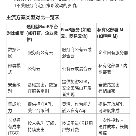
且不受服务商定价策略波动的影响。
主流方案类型对比一览表
通用型SaaS平台
PaaS服务 (如融
私有化部署IM
对比维度
(如钉钉、企业微
云、网易云信)
(如喧喧IM)
信)
数据归
服务商公有云或
服务商公有云
企业自有服务器
属
混合云
部署模
私有化部署 / 内
公有云
公有云或混合云
式
网部署
提供加密SDK，
安全级
基础加密，数据
全链路加密 +
安全策略由开发
别
在服务商侧
存储加密
者实现
集成能
提供标准API，
灵活，作为能力
提供开放API，
力
受平台限制
嵌入自有App
可深度集成
长期拥
一次性授权 +
按人头/年订阅，
按调用量/活跃用
有成本
硬件成本，长期
持续支出
户数计费
(TCO)
可控