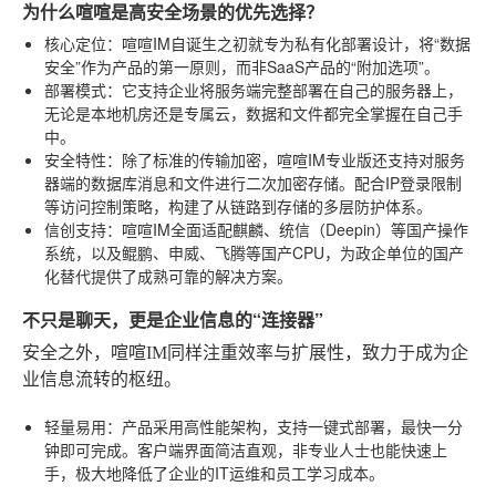
为什么喧喧是高安全场景的优先选择？
核心定位
：喧喧IM自诞生之初就专为私有化部署设计，将“数据
安全”作为产品的第一原则，而非SaaS产品的“附加选项”。
部署模式
：它支持企业将服务端完整部署在自己的服务器上，
无论是本地机房还是专属云，数据和文件都完全掌握在自己手
中。
安全特性
：除了标准的传输加密，喧喧IM专业版还支持对服务
器端的数据库消息和文件进行二次加密存储。配合IP登录限制
等访问控制策略，构建了从链路到存储的多层防护体系。
信创支持
：喧喧IM全面适配麒麟、统信（Deepin）等国产操作
系统，以及鲲鹏、申威、飞腾等国产CPU，为政企单位的国产
化替代提供了成熟可靠的解决方案。
不只是聊天，更是企业信息的“连接器”
安全之外，喧喧IM同样注重效率与扩展性，致力于成为企
业信息流转的枢纽。
轻量易用
：产品采用高性能架构，支持一键式部署，最快一分
钟即可完成。客户端界面简洁直观，非专业人士也能快速上
手，极大地降低了企业的IT运维和员工学习成本。