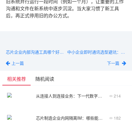
旧系统并行运行一段时间（例如一个月），让重要的工作
沟通和文件在新系统中逐步沉淀。当大家习惯了新工具
后，再正式停用旧的办公方式。
芯片企业内部沟通工具哪个好用？从部署到运维全面评测
中小企业即时通讯选型避坑：这3个误区一定要注意
上一篇
下一篇
相关推荐
随机阅读
从连接人到连接业务：下一代数字化IM通讯软件的趋势
214
芯片制造企业内网隔离IM：哪些能力是必备的？
182