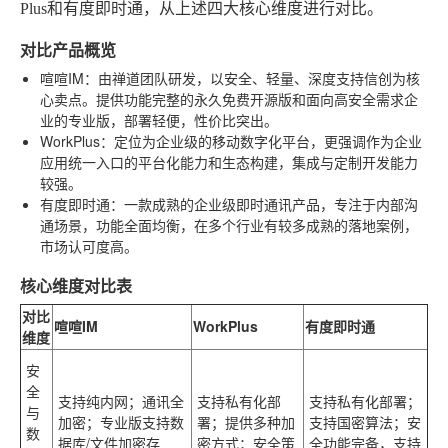
Plus和有度即时通，从上述四大核心维度进行对比。
对比产品概览
喧喧IM
：由禅道团队研发，以安全、轻量、深度支持信创为核
心卖点。提供功能完整的永久免费开源版和面向高安全需求企
业的专业版，部署轻便，性价比突出。
WorkPlus
：定位为企业级的移动数字化平台，更强调作为企业
应用统一入口的平台化能力和生态构建，集成与定制开发能力
较强。
有度即时通
：一款成熟的企业级即时通讯产品，专注于内部沟
通场景，功能全面均衡，在多个行业有较多成熟的落地案例，
市场认可度高。
核心维度对比表
对比
喧喧IM
WorkPlus
有度即时通
维度
安
全
支持纯内网；通讯全
支持私有化部
支持私有化部署；
与
加密；专业版支持数
署；提供多种加
支持国密算法；安
数
据库/文件加密存
密方式；安全策
全功能完备，支持