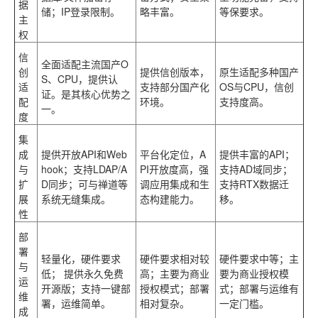
据
储；IP登录限制。
略丰富。
等保要求。
主
权
信
全面适配
主流国产O
创
提供信创版本，
原生适配
多种国产
S、CPU，提供认
适
支持部分国产化
OS与CPU，信创
证。是其核心优势之
配
环境。
支持度高。
一。
度
集
成
提供开放API和Web
平台化定位
，A
提供丰富的API；
与
hook；支持LDAP/A
PI开放度高，强
支持AD域同步；
扩
D同步；可与禅道等
调应用集成和生
支持RTX数据迁
展
系统无缝集成。
态构建能力。
移。
性
部
署
轻量化
，硬件要求
硬件要求相对较
硬件要求中等；主
与
低；
提供永久免费
高；主要为商业
要为商业授权模
运
开源版
；支持一键部
授权模式；部署
式；部署与运维有
维
署，运维简单。
相对复杂。
一定门槛。
成