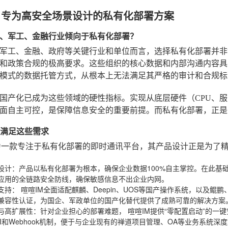
：专为高安全场景设计的私有化部署方案
、军工、金融行业倾向于私有化部署？
军工、金融、政府等关键行业和单位而言，选择私有化部署并非“
和政策合规的极高要求。这些组织的核心数据和内部沟通内容具
aS模式的数据托管方式，从根本上无法满足其严格的审计和合规
国产化已成为这些领域的硬性指标。实现从底层硬件（CPU、
面自主可控，是保障信息安全的重要前提。而私有化部署，正是
何满足这些需求
为一款专注于私有化部署的即时通讯平台，其产品设计正是为了
设计
：产品以私有化部署为根本，确保企业数据100%自主掌控。在此基
应用的全链路安全防线，确保敏感信息不出企业内网。
支持
：
喧喧IM
全面适配麒麟、Deepin、UOS等国产操作系统，以及鲲
兼容性认证，为国企、军政单位的国产化替代提供了成熟可靠的解决方案
与高扩展性
：针对企业担心的部署难题，
喧喧IM
提供“零配置启动”的一
PI和Webhook机制，便于与企业现有的禅道项目管理、OA等业务系统