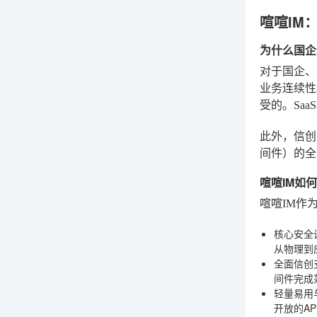
喧喧IM
为什么国企
对于国企、
业务连续性
受的。Sa
此外，信创
间件）的全
喧喧IM如
喧喧IM
作
核心安全
从物理到
全面信创
间件完成
轻量易用
开放的A