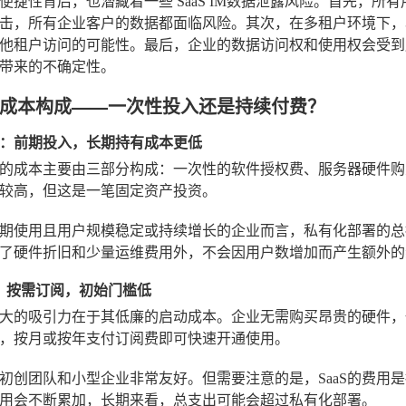
的便捷性背后，也潜藏着一些
SaaS IM数据泄露风险
。首先，所有
击，所有企业客户的数据都面临风险。其次，在多租户环境下，
他租户访问的可能性。最后，企业的数据访问权和使用权会受到
带来的不确定性。
成本构成——一次性投入还是持续付费？
：前期投入，长期持有成本更低
的成本主要由三部分构成：一次性的软件授权费、服务器硬件购
较高，但这是一笔固定资产投资。
期使用且用户规模稳定或持续增长的企业而言，私有化部署的总
了硬件折旧和少量运维费用外，不会因用户数增加而产生额外的
式：按需订阅，初始门槛低
式最大的吸引力在于其低廉的启动成本。企业无需购买昂贵的硬件
，按月或按年支付订阅费即可快速开通使用。
初创团队和小型企业非常友好。但需要注意的是，SaaS的费用
用会不断累加，长期来看，总支出可能会超过私有化部署。