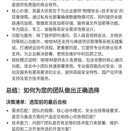
是提供免费版的商业软件。
核心价值
：其最大优势在于为企业提供“物理安全+技术安全”的
双重保障。通过私有化部署确保数据物理可控，同时提供全链
路通讯加密、数据库消息加密存储、服务端文件加密等功能，
专为国企、军工、金融等高安全需求场景设计。
功能与服务
：除了提供即时通讯、百人级音视频会议、文档协
同等核心功能外，喧喧IM还支持与禅道项目管理等系统无缝集
成，打通研运协作流程。更重要的是，它提供专业的商业技术
支持，为企业解决部署、使用及维护中的后顾之忧。
授权模式说明
：喧喧IM提供永久免费版，包含完整的核心通讯
功能，适合中小团队快速部署使用。专业版则面向对安全、信
创及服务有更高要求的企业，提供高级安全特性、国产化环境
支持及官方技术服务。
总结：如何为您的团队做出正确选择
决策清单：选型前的最后自检
需求匹配
：团队的规模、核心协作模式、安全合规等级要求，
是否与备选方案的产品定位和核心优势相匹配？
技术能力
：内部IT团队是否有足够的技术能力来部署、维护、
监控和二次开发所选的开源方案？