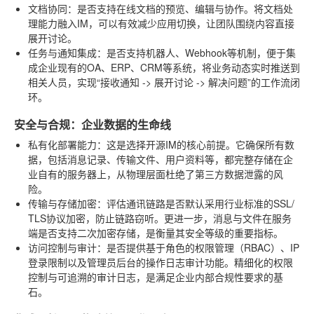
文档协同
：是否支持在线文档的预览、编辑与协作。将文档处
理能力融入IM，可以有效减少应用切换，让团队围绕内容直接
展开讨论。
任务与通知集成
：是否支持机器人、Webhook等机制，便于集
成企业现有的OA、ERP、CRM等系统，将业务动态实时推送到
相关人员，实现“接收通知 -> 展开讨论 -> 解决问题”的工作流闭
环。
安全与合规：企业数据的生命线
私有化部署能力
：这是选择开源IM的核心前提。它确保所有数
据，包括消息记录、传输文件、用户资料等，都完整存储在企
业自有的服务器上，从物理层面杜绝了第三方数据泄露的风
险。
传输与存储加密
：评估通讯链路是否默认采用行业标准的SSL/
TLS协议加密，防止链路窃听。更进一步，消息与文件在服务
端是否支持二次加密存储，是衡量其安全等级的重要指标。
访问控制与审计
：是否提供基于角色的权限管理（RBAC）、IP
登录限制以及管理员后台的操作日志审计功能。精细化的权限
控制与可追溯的审计日志，是满足企业内部合规性要求的基
石。