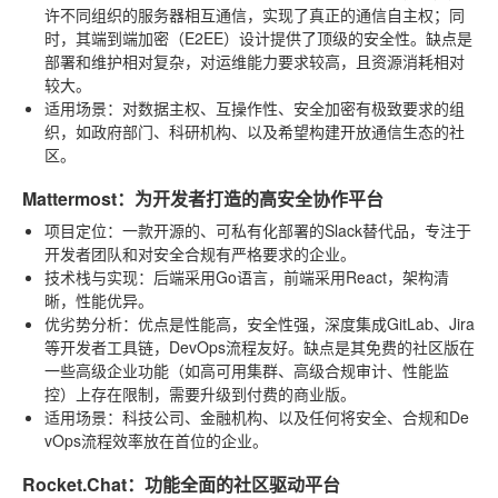
许不同组织的服务器相互通信，实现了真正的通信自主权；同
时，其端到端加密（E2EE）设计提供了顶级的安全性。缺点是
部署和维护相对复杂，对运维能力要求较高，且资源消耗相对
较大。
适用场景
：对数据主权、互操作性、安全加密有极致要求的组
织，如政府部门、科研机构、以及希望构建开放通信生态的社
区。
Mattermost：为开发者打造的高安全协作平台
项目定位
：一款开源的、可私有化部署的Slack替代品，专注于
开发者团队和对安全合规有严格要求的企业。
技术栈与实现
：后端采用Go语言，前端采用React，架构清
晰，性能优异。
优劣势分析
：优点是性能高，安全性强，深度集成GitLab、Jira
等开发者工具链，DevOps流程友好。缺点是其免费的社区版在
一些高级企业功能（如高可用集群、高级合规审计、性能监
控）上存在限制，需要升级到付费的商业版。
适用场景
：科技公司、金融机构、以及任何将安全、合规和De
vOps流程效率放在首位的企业。
Rocket.Chat：功能全面的社区驱动平台