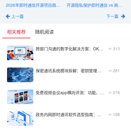
2026年即时通信开源项目趋势：值得关注的5个方向
开源隐私保护即时通信 vs 商业IM：五大对比维度帮你决策
上一篇
下一篇
相关推荐
随机阅读
跨部门沟通的数字化解决方案：OKR、看板与协同工具组合使用
313
保密通讯系统模块拆解：密钥管理、身份认证、传输加密独立解析
281
免费视频会议app横向评测：功能、人数与画质谁更胜一筹？
278
政务内网即时通讯软件选型指南：等保、分保、国产化要求
198