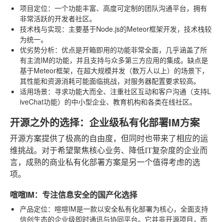
项目定位
：一个功能丰富、高度可定制的团队沟通平台，拥有
非常活跃的开发者社区。
技术栈与实现
：主要基于Node.js的Meteor框架开发，技术栈较
为统一。
优劣势分析
：优点是开箱即用的功能非常全面，几乎涵盖了所
有主流IM的功能，并且支持与众多第三方应用的集成。缺点是
基于Meteor框架，在超大规模并发（数万人以上）的场景下，
其性能和资源消耗可能面临挑战，对服务器配置要求较高。
适用场景
：寻求功能大而全、注重社区互动和客户沟通（支持L
iveChat功能）的中小型企业、教育机构和各类在线社区。
开源之外的选择：企业级私有化部署IM方案
开源方案提供了极高的自由度，但同时也带来了相应的运
维挑战。对于希望聚焦核心业务、降低IT复杂度的企业而
言，成熟的商业私有化部署方案是另一个值得考虑的选
项。
喧喧IM：专注信息安全的国产化选择
产品定位
：喧喧IM是一款以安全私有化部署为核心，全面支持
信创生态的企业级即时通讯与协同平台。它并非开源项目，而