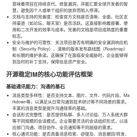
意味着项目在持续迭代、修复漏洞，并能汇聚全球开发者的智
慧，避免因个人或单个组织的放弃而陷入停滞。
文档与支持的完善度
：检查官方文档是否清晰、全面，社区支
持渠道（如论坛、聊天室）是否活跃。这直接影响着部署、使
用和二次开发的效率与成本。完善的文档是项目成熟度的重要
标志。
安全与维护的可靠性
：关注项目是否有明确的安全漏洞响应机
制（Security Policy）、清晰的版本发布路线图（Roadmap）
和长期的维护承诺。这确保了在面临安全威胁时，企业能够得
到及时的补丁支持，保障信息资产安全。
开源稳定IM的核心功能评估框架
基础通讯能力：沟通的基石
消息类型多样性
：是否支持文本、图片、文件、代码片段、Ma
rkdown等，以满足从日常沟通到技术研讨等不同场景的需求。
丰富的消息类型是提升沟通效率的基础。
会话形式完整性
：是否提供私聊、多人讨论组、万人系统大群
等不同规模的会话模式。企业需要灵活的会话组织形式，以适
应部门沟通、项目协作、全员通知等不同层级的需求。
核心通讯功能
：是否具备消息检索、@提及、消息撤回/转发、