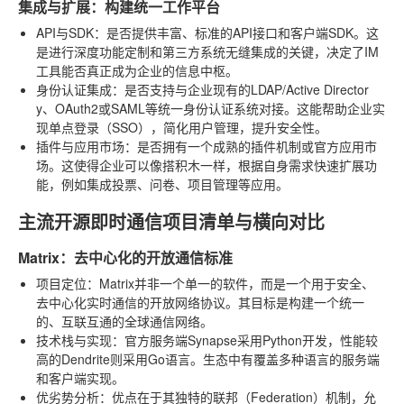
集成与扩展：构建统一工作平台
API与SDK
：是否提供丰富、标准的API接口和客户端SDK。这
是进行深度功能定制和第三方系统无缝集成的关键，决定了IM
工具能否真正成为企业的信息中枢。
身份认证集成
：是否支持与企业现有的LDAP/Active Director
y、OAuth2或SAML等统一身份认证系统对接。这能帮助企业实
现单点登录（SSO），简化用户管理，提升安全性。
插件与应用市场
：是否拥有一个成熟的插件机制或官方应用市
场。这使得企业可以像搭积木一样，根据自身需求快速扩展功
能，例如集成投票、问卷、项目管理等应用。
主流开源即时通信项目清单与横向对比
Matrix：去中心化的开放通信标准
项目定位
：Matrix并非一个单一的软件，而是一个用于安全、
去中心化实时通信的开放网络协议。其目标是构建一个统一
的、互联互通的全球通信网络。
技术栈与实现
：官方服务端Synapse采用Python开发，性能较
高的Dendrite则采用Go语言。生态中有覆盖多种语言的服务端
和客户端实现。
优劣势分析
：优点在于其独特的联邦（Federation）机制，允