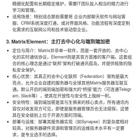
精细化配置和长期稳定维护，需要IT团队投入相当的精力进行
学习和管理。
适用场景
：特别适合那些需要将
企业内部聊天软件
与网站客
服、CRM系统深度打通，或对界面风格、功能流程有深度定制
化需求的互联网公司和技术驱动型企业。
3. Matrix/Element：主打去中心化与端到端加密
定位与简介
：Matrix并非单一软件，而是一套开放的、去中心
化的实时通信协议，Element则是其官方首推的客户端。这套组
合的核心理念是通过“联邦”架构打破通讯孤岛，并提供极致的隐
私安全保护。
核心优势
：其真正的去中心化联邦（Federation）架构是最大
亮点，允许企业自建的服务器与全球其他Matrix服务器互联互
通。默认开启的端到端加密和强大的“桥接”能力（可连通Telegr
am, Slack等），使其在开放性与安全性上独树一帜。
安全特性
：端到端加密是其与生俱来的核心卖点，所有通讯内
容仅对收发双方可见，即使是服务器管理员也无法窥探，这使
其在安全级别上位于开源方案的顶端。
部署与运维
：部署其服务器实现（如Synapse）的复杂度相对
较高，对服务器硬件资源和管理员的运维技术水平有一定要
求，是专业选手的选择。