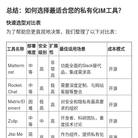
总结：如何选择最适合您的私有化IM工具？
快速选型对比表
为了帮助您更直观地决策，我们整理了以下对比表：
部署
安全
扩展
工具名称
最佳适用场景
成本模式
难度
级别
性
非
Matterm
中
功能全面的Slack替代
高
常
开源
ost
等
品，集成需求高
高
Rocket.
中
极
需要深度定制、与网站
高
开源
Chat
等
高
客服等整合
Matrix/El
困
极
对安全和隐私有最高要
高
开源
ement
难
高
求的组织
中
开发者、科研团队，重
Zulip
中
高
开源
等
度技术讨论
Jitsi Me
简
作为组件，提供私有化
高
高
开源