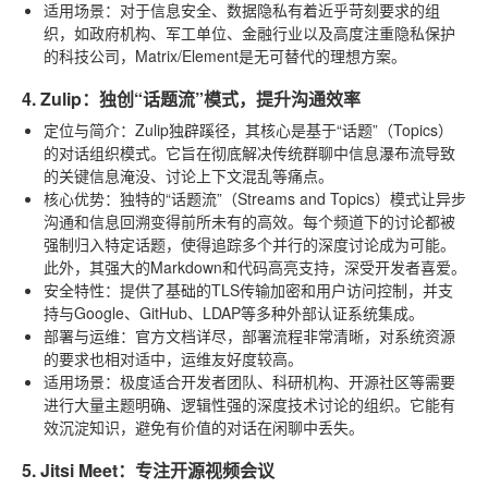
适用场景
：对于信息安全、数据隐私有着近乎苛刻要求的组
织，如政府机构、军工单位、金融行业以及高度注重隐私保护
的科技公司，Matrix/Element是无可替代的理想方案。
4. Zulip：独创“话题流”模式，提升沟通效率
定位与简介
：Zulip独辟蹊径，其核心是基于“话题”（Topics）
的对话组织模式。它旨在彻底解决传统群聊中信息瀑布流导致
的关键信息淹没、讨论上下文混乱等痛点。
核心优势
：独特的“话题流”（Streams and Topics）模式让异步
沟通和信息回溯变得前所未有的高效。每个频道下的讨论都被
强制归入特定话题，使得追踪多个并行的深度讨论成为可能。
此外，其强大的Markdown和代码高亮支持，深受开发者喜爱。
安全特性
：提供了基础的TLS传输加密和用户访问控制，并支
持与Google、GitHub、LDAP等多种外部认证系统集成。
部署与运维
：官方文档详尽，部署流程非常清晰，对系统资源
的要求也相对适中，运维友好度较高。
适用场景
：极度适合开发者团队、科研机构、开源社区等需要
进行大量主题明确、逻辑性强的深度技术讨论的组织。它能有
效沉淀知识，避免有价值的对话在闲聊中丢失。
5. Jitsi Meet：专注开源视频会议