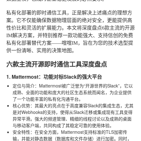
私有化部署的即时通信工具，正是解决上述痛点的理想方
案。它不仅能确保数据物理层面的绝对安全，更能提供高
性价比和灵活的扩展能力。本文将深度盘点6款主流的开源
IM解决方案，并特别推荐一款功能强大、支持信创的免费
私有化部署替代方案——喧喧IM，旨在为您的技术选型提
供一份清晰、实用的决策地图。
六款主流开源即时通信工具深度盘点
1. Mattermost：功能对标Slack的强大平台
定位与简介
：Mattermost被广泛誉为“开源世界的Slack”，它以
成熟、全面的功能和庞大的社区生态系统而闻名，为企业提供
了一个功能丰富的私有化沟通平台。
核心优势
：其最大的亮点在于高度兼容Slack的集成生态，尤其
是对Webhooks的支持，使得从Slack迁移或集成现有工具变得
异常平滑。强大的频道管理、精细的线程讨论以及成熟的桌面
与移动客户端，共同构成了其稳定可靠的使用体验。
安全特性
：在安全方面，Mattermost支持标准的TLS加密传
输，并能对静态数据（数据库和文件存储）进行加密。同时，