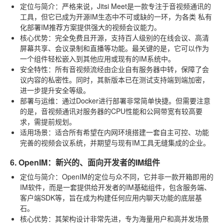
定位与简介
：严格来说，Jitsi Meet是一款专注于音视频通讯的
工具，但它已成为开源IM生态中不可或缺的一环，为各类
私有
化部署IM推荐
方案提供强大的视频会议能力。
核心优势
：完全免费且开源，支持百人级别的在线会议、高清
屏幕共享、会议录制和直播等功能。最关键的是，它可以作为
一个组件轻松嵌入到其他应用或现有的IM系统中。
安全特性
：所有音视频流经由企业自有服务器中转，保障了会
议内容的私密性。同时，其新版本已在测试支持端到端加密，
进一步提升安全等级。
部署与运维
：通过Docker进行部署非常简单快捷。但需要注意
的是，音视频通讯对服务器的CPU性能和公网带宽有较高要
求，需提前规划。
适用场景
：适合所有希望在内网环境搭建一套自主可控、功能
完善的视频会议系统，并期望与现有IM工具无缝集成的企业。
6. OpenIM：新兴的、面向开发者的IM组件
定位与简介
：OpenIM的定位与众不同，它并非一款开箱即用的
IM软件，而是一套提供给开发者的IM基础组件，包含服务端、
客户端SDK等，旨在成为构建任何应用内聊天功能的底层基
石。
核心优势
：其架构设计非常先进，专为海量用户和高并发场景