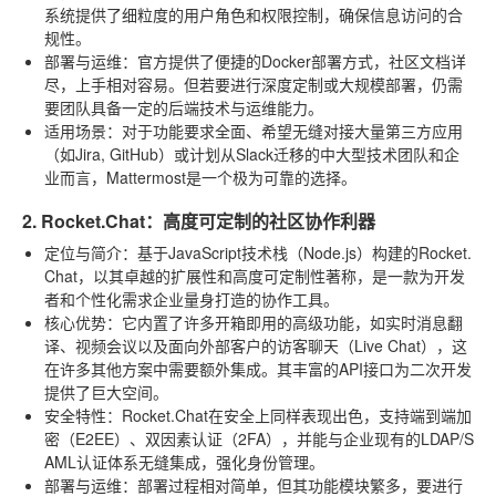
系统提供了细粒度的用户角色和权限控制，确保信息访问的合
规性。
部署与运维
：官方提供了便捷的Docker部署方式，社区文档详
尽，上手相对容易。但若要进行深度定制或大规模部署，仍需
要团队具备一定的后端技术与运维能力。
适用场景
：对于功能要求全面、希望无缝对接大量第三方应用
（如Jira, GitHub）或计划从Slack迁移的中大型技术团队和企
业而言，Mattermost是一个极为可靠的选择。
2. Rocket.Chat：高度可定制的社区协作利器
定位与简介
：基于JavaScript技术栈（Node.js）构建的Rocket.
Chat，以其卓越的扩展性和高度可定制性著称，是一款为开发
者和个性化需求企业量身打造的协作工具。
核心优势
：它内置了许多开箱即用的高级功能，如实时消息翻
译、视频会议以及面向外部客户的访客聊天（Live Chat），这
在许多其他方案中需要额外集成。其丰富的API接口为二次开发
提供了巨大空间。
安全特性
：Rocket.Chat在安全上同样表现出色，支持端到端加
密（E2EE）、双因素认证（2FA），并能与企业现有的LDAP/S
AML认证体系无缝集成，强化身份管理。
部署与运维
：部署过程相对简单，但其功能模块繁多，要进行