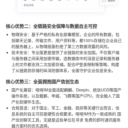
核心优势二：全链路安全保障与数据自主可控
物理安全
：基于严格的私有化部署模型，企业的所有数据，包
括聊天记录、传输文件、用户资料等，都100%存储在企业自己
的服务器上，从物理层面杜绝了第三方数据泄露的风险。
技术安全
：专业版更是提供了全链路的安全加固。不仅客户端
与服务器之间采用加密传输，连数据库中的消息记录和服务器
上的文件都支持二次加密存储。配合IP登录限制等策略，构建
了从链路到存储的纵深防御体系，全面守护企业信息安全。
核心优势三：全面拥抱国产信创生态
国产化兼容
：喧喧IM全面适配麒麟、Deepin、统信UOS等国产
操作系统，以及鲲鹏、申威、飞腾等国产CPU，完全融入了国
产化软硬件生态。
合规首选
：对于国企、军工、金融、政府等关键行业而言，信
息系统的自主可控是硬性合规要求。喧喧IM作为一款成熟的
国
产信创聊天工具
，无疑是这些单位在寻求
免费的即时通讯服务
器
方案时的优先选择。