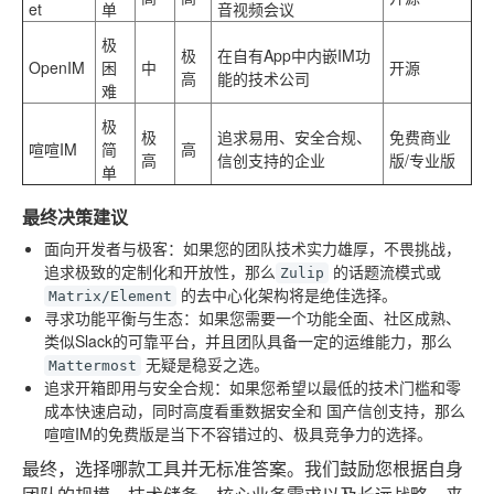
et
单
音视频会议
极
极
在自有App中内嵌IM功
OpenIM
困
中
开源
高
能的技术公司
难
极
极
追求易用、安全合规、
免费商业
喧喧IM
简
高
高
信创支持的企业
版/专业版
单
最终决策建议
面向开发者与极客
：如果您的团队技术实力雄厚，不畏挑战，
追求极致的定制化和开放性，那么
的话题流模式或
Zulip
的去中心化架构将是绝佳选择。
Matrix/Element
寻求功能平衡与生态
：如果您需要一个功能全面、社区成熟、
类似Slack的可靠平台，并且团队具备一定的运维能力，那么
无疑是稳妥之选。
Mattermost
追求开箱即用与安全合规
：如果您希望以最低的技术门槛和零
成本快速启动，同时高度看重数据安全和
国产信创
支持，那么
喧喧IM的免费版
是当下不容错过的、极具竞争力的选择。
最终，选择哪款工具并无标准答案。我们鼓励您根据自身