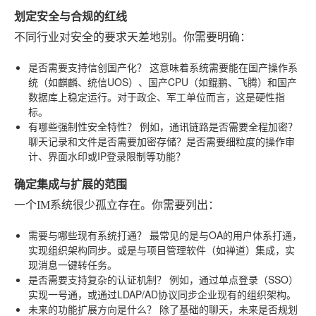
划定安全与合规的红线
不同行业对安全的要求天差地别。你需要明确：
是否需要支持信创国产化？
这意味着系统需要能在国产操作系
统（如麒麟、统信UOS）、国产CPU（如鲲鹏、飞腾）和国产
数据库上稳定运行。对于政企、军工单位而言，这是硬性指
标。
有哪些强制性安全特性？
例如，通讯链路是否需要全程加密？
聊天记录和文件是否需要加密存储？是否需要细粒度的操作审
计、界面水印或IP登录限制等功能？
确定集成与扩展的范围
一个IM系统很少孤立存在。你需要列出：
需要与哪些现有系统打通？
最常见的是与OA的用户体系打通，
实现组织架构同步。或是与项目管理软件（如禅道）集成，实
现消息一键转任务。
是否需要支持复杂的认证机制？
例如，通过单点登录（SSO）
实现一号通，或通过LDAP/AD协议同步企业现有的组织架构。
未来的功能扩展方向是什么？
除了基础的聊天，未来是否规划