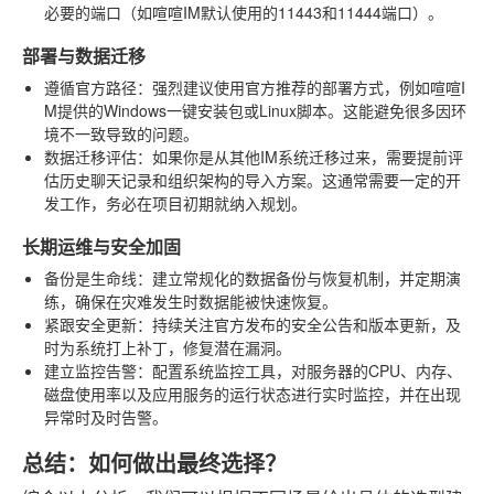
必要的端口（如喧喧IM默认使用的11443和11444端口）。
部署与数据迁移
遵循官方路径
：强烈建议使用官方推荐的部署方式，例如喧喧I
M提供的Windows一键安装包或Linux脚本。这能避免很多因环
境不一致导致的问题。
数据迁移评估
：如果你是从其他IM系统迁移过来，需要提前评
估历史聊天记录和组织架构的导入方案。这通常需要一定的开
发工作，务必在项目初期就纳入规划。
长期运维与安全加固
备份是生命线
：建立常规化的数据备份与恢复机制，并定期演
练，确保在灾难发生时数据能被快速恢复。
紧跟安全更新
：持续关注官方发布的安全公告和版本更新，及
时为系统打上补丁，修复潜在漏洞。
建立监控告警
：配置系统监控工具，对服务器的CPU、内存、
磁盘使用率以及应用服务的运行状态进行实时监控，并在出现
异常时及时告警。
总结：如何做出最终选择？