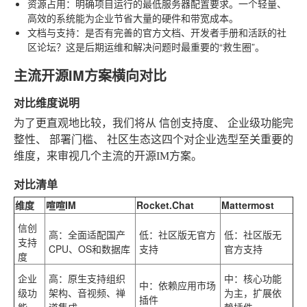
资源占用
：明确项目运行的最低服务器配置要求。一个轻量、
高效的系统能为企业节省大量的硬件和带宽成本。
文档与支持
：是否有完善的官方文档、开发者手册和活跃的社
区论坛？这是后期运维和解决问题时最重要的“救生圈”。
主流开源IM方案横向对比
对比维度说明
为了更直观地比较，我们将从
信创支持度
、
企业级功能完
整性
、
部署门槛
、
社区生态
这四个对企业选型至关重要的
维度，来审视几个主流的开源IM方案。
对比清单
维度
喧喧IM
Rocket.Chat
Mattermost
信创
高
：全面适配国产
低：社区版无官方
低：社区版无
支持
CPU、OS和数据库
支持
官方支持
度
企业
高
：原生支持组织
中：核心功能
中：依赖应用市场
级功
架构、音视频、禅
为主，扩展依
插件