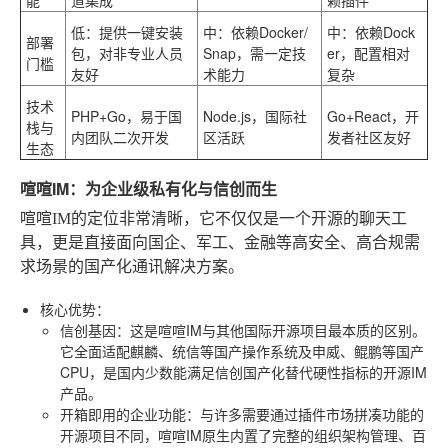
能
道集成
赖插件
低
：提供一键安装
中：依赖Docker/
中：依赖Dock
部署
包，对非专业人员
Snap，需一定技
er，配置相对
门槛
友好
术能力
复杂
技术
PHP+Go，易于国
Node.js，国际社
Go+React，开
栈与
内团队二次开发
区活跃
发者社区友好
生态
喧喧IM：为企业级私有化与信创而生
喧喧IM的定位非常清晰，它不仅仅是一个开源的聊天工
具，更是直接面向国企、军工、金融等高安全、高合规需
求场景的国产化通讯解决方案。
核心优势
：
信创基因
：这是喧喧IM与其他国际开源项目最本质的区别。
它全面适配麒麟、统信等国产操作系统及申威、鲲鹏等国产
CPU，是国内少数能满足信创国产化替代硬性指标的开源IM
产品。
开箱即用的企业功能
：与许多需要通过插件市场拼凑功能的
开源项目不同，喧喧IM原生内置了完整的组织架构管理、百