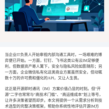
当企业IT负责人开始审视内部沟通工具时，一场艰难的博
弈便已开始。一方面，钉钉、飞书这类公有云IM足够便
利，但数据资产寄人篱下，安全与隐私风险如影随形；另
一方面，企业微信私有化这类商业方案虽然安全，但动辄
数十万的许可费和僵化的API，又让人生畏。
这正是开源即时通讯（IM）方案价值凸显的时刻。但“开
源”二字也常常与“高技术门槛”、“高运维成本”划上等号，
让许多决策者望而却步。本文将提供一个从需求分析到技
术选型的完整决策框架，帮助你系统性地评估开源IM方