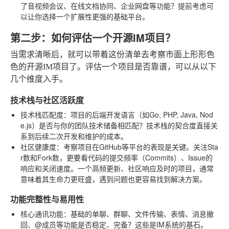
了音视频会议、在线文档协同、企业网盘等功能？提前考虑可
以让你选择一个扩展性更强的基础平台。
第二步：如何评估一个开源IM项目？
当需求清晰后，就可以带着这份清单去考察市面上形形色
色的开源IM项目了。评估一个项目是否靠谱，可以从以下
几个维度入手。
技术栈与社区活跃度
技术栈匹配度
：项目的后端开发语言（如Go, PHP, Java, Nod
e.js）是否与你的团队技术储备相匹配？技术栈的契合度直接关
系到后续二次开发和维护的成本。
社区健康度
：考察项目在GitHub等平台的表现是关键。关注Sta
r数和Fork数，更要看代码的提交频率（Commits）、Issue的
响应和关闭速度。一个高频更新、社区响应及时的项目，通常
意味着其生命力更旺盛，遇到问题也更容易找到解决方案。
功能完整性与易用性
核心通讯功能
：基础的单聊、群聊、文件传输、表情、消息撤
回、@成员等功能是否稳定、完备？这些是IM系统的基石。