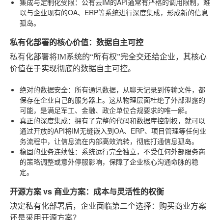
集成与定制化受限
：公有云IM的API通常有严格的调用限制，难
以与企业现有的OA、ERP等系统进行深度集成，形成新的信息
孤岛。
私有化部署的核心价值：数据自主可控
私有化部署将IM系统的“所有权”完全交还给企业，其核心
价值在于实现彻底的数据自主可控。
绝对的数据安全
：所有通讯数据，从聊天记录到传输文件，都
保存在企业自己的服务器上。这从物理层面杜绝了外部泄露的
可能，是满足军工、金融、政企单位合规要求的唯一解。
真正的深度集成
：拥有了完整的代码和数据库控制权，就可以
通过开放的API将IM无缝嵌入到OA、ERP、项目管理等任何业
务流程中，让信息流在内部高效流转，彻底打通信息孤岛。
稳固的业务连续性
：系统运行完全独立，不受任何外部服务商
的策略调整或意外停服影响，保障了企业核心沟通命脉的稳
定。
开源方案 vs 商业方案：成本与灵活性的权衡
决定私有化部署后，企业面临第二个选择：购买商业方案
还是采用开源方案？