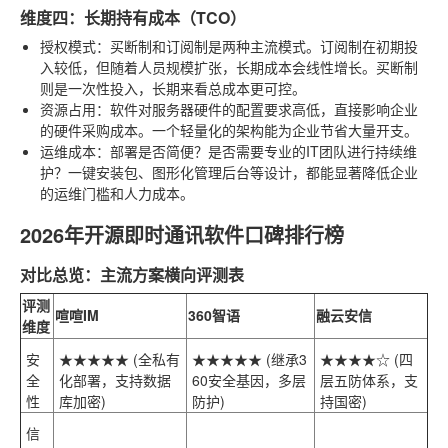
维度四：长期持有成本（TCO）
授权模式
：买断制和订阅制是两种主流模式。订阅制在初期投
入较低，但随着人员规模扩张，长期成本会线性增长。买断制
则是一次性投入，长期来看总成本更可控。
资源占用
：软件对服务器硬件的配置要求高低，直接影响企业
的硬件采购成本。一个轻量化的架构能为企业节省大量开支。
运维成本
：部署是否简便？是否需要专业的IT团队进行持续维
护？一键安装包、图形化管理后台等设计，都能显著降低企业
的运维门槛和人力成本。
2026年开源即时通讯软件口碑排行榜
对比总览：主流方案横向评测表
评测
喧喧IM
360智语
融云安信
维度
安
★★★★★ (全私有
★★★★★ (继承3
★★★★☆ (四
全
化部署，支持数据
60安全基因，多层
层五防体系，支
性
库加密)
防护)
持国密)
信