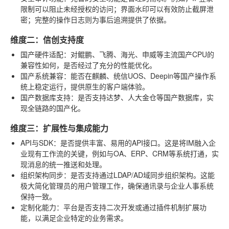
限制可以阻止未经授权的访问；界面水印可以有效防止截屏泄
密；完整的操作日志则为事后追溯提供了依据。
维度二：信创支持度
国产硬件适配
：对鲲鹏、飞腾、海光、申威等主流国产CPU的
兼容性如何，是否经过了充分的性能优化。
国产系统兼容
：能否在麒麟、统信UOS、Deepin等国产操作系
统上稳定运行，提供原生的客户端体验。
国产数据库支持
：是否支持达梦、人大金仓等国产数据库，实
现全链路的国产化。
维度三：扩展性与集成能力
API与SDK
：是否提供丰富、易用的API接口。这是将IM融入企
业现有工作流的关键，例如与OA、ERP、CRM等系统打通，实
现消息的统一推送和处理。
组织架构同步
：是否支持通过LDAP/AD域同步组织架构。这能
极大简化管理员的用户管理工作，确保通讯录与企业人事系统
保持一致。
定制化能力
：平台是否支持二次开发或通过插件机制扩展功
能，以满足企业特定的业务需求。