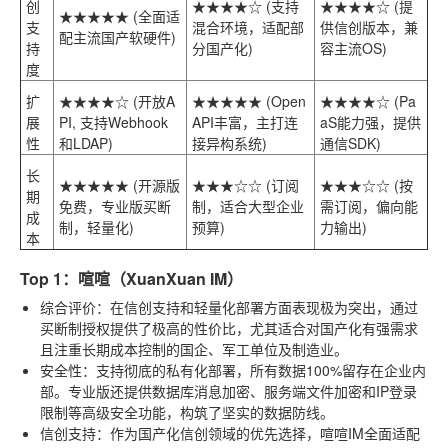
创
★★★★☆ (支持
★★★★☆ (提
★★★★★ (全面适
支
混合环境，适配部
供信创版本，兼
配主流国产软硬件)
持
分国产化)
容主流OS)
度
扩
★★★★☆ (开放A
★★★★★ (Open
★★★★☆ (Pa
展
PI, 支持Webhook
API丰富，主打连
aS能力强，提供
性
和LDAP)
接异构系统)
通信SDK)
长
★★★★★ (开源版
★★★☆☆ (订阅
★★★☆☆ (按
期
免费，专业版买断
制，适合大型企业
需订阅，偏向能
成
制，轻量化)
预算)
力输出)
本
Top 1：喧喧（XuanXuan IM）
综合评价
：在信创支持和轻量化部署方面表现极为突出，通过
买断制授权提供了极高的性价比，尤其适合对国产化有强需求
且注重长期成本控制的国企、军工单位及制造业。
安全性
：支持彻底的私有化部署，所有数据100%留存在企业内
部。专业版还提供数据库消息加密、服务端文件加密和IP登录
限制等高级安全功能，构筑了坚实的数据防线。
信创支持
：作为国产化信创领域的优先选择，喧喧IM全面适配