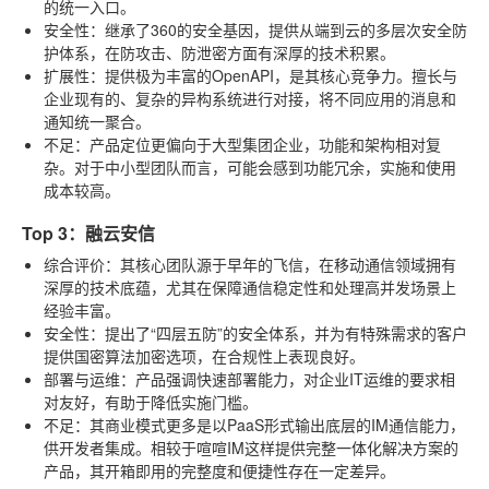
的统一入口。
安全性
：继承了360的安全基因，提供从端到云的多层次安全防
护体系，在防攻击、防泄密方面有深厚的技术积累。
扩展性
：提供极为丰富的OpenAPI，是其核心竞争力。擅长与
企业现有的、复杂的异构系统进行对接，将不同应用的消息和
通知统一聚合。
不足
：产品定位更偏向于大型集团企业，功能和架构相对复
杂。对于中小型团队而言，可能会感到功能冗余，实施和使用
成本较高。
Top 3：融云安信
综合评价
：其核心团队源于早年的飞信，在移动通信领域拥有
深厚的技术底蕴，尤其在保障通信稳定性和处理高并发场景上
经验丰富。
安全性
：提出了“四层五防”的安全体系，并为有特殊需求的客户
提供国密算法加密选项，在合规性上表现良好。
部署与运维
：产品强调快速部署能力，对企业IT运维的要求相
对友好，有助于降低实施门槛。
不足
：其商业模式更多是以PaaS形式输出底层的IM通信能力，
供开发者集成。相较于喧喧IM这样提供完整一体化解决方案的
产品，其开箱即用的完整度和便捷性存在一定差异。