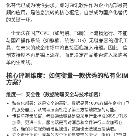
化替代已成为硬性要求。即时通讯软件作为企业内部最高
频的应用，是信息流转的核心枢纽，自然成为国产化替代
的关键一环。
一个无法在国产CPU（如鲲鹏、飞腾）上流畅运行、不能
与国产操作系统（如麒麟、统信UOS）无缝兼容的通讯工
具，在未来的政企市场中将直接面临准入难题。因此，信
创支持度不再是锦上添花，而是决定产品能否进入采购名
单的生死线。
核心评测维度：如何衡量一款优秀的私有化IM
方案？
维度一：安全性（数据物理安全与技术加密）
私有化部署
：这是安全的基础。数据是否100%存储在企业自己
的服务器上，从物理层面杜绝了第三方接触数据的可能。
传输与存储加密
：考察通信链路是否采用行业标准的SSL/TLS
加密。更进一步，服务端是否对消息和文件进行二次加密存
储，确保即使服务器硬盘被盗，数据也无法被直接读取。
安全审计功能
：完善的安全功能是管理的需求。例如，IP登录