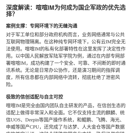
深度解读：喧喧IM为何成为国企军政的优先选
择？
案例支撑：专网环境下的无缝沟通
对于军工单位和部分政府机构而言，业务网络通常与公共
互联网物理隔离。在这种纯专网环境下，公有云IM完全无
法使用。喧喧IM的私有化部署特性在这里发挥了决定性作
用。以中国人民解放军陆军学院为例，通过在内部专网部
署喧喧IM，成功构建了一个安全、可靠、不间断的即时通
讯系统。无论是日常办公协作，还是演习期间的指挥调
度，所有信息都在内部网络中流转，彻底杜绝了泄密风
险。
极致的信创适配与自主可控
喧喧IM是完全由国内团队自主研发的产品，在信创生态的
适配上做得非常深入和全面。它不仅支持主流的麒麟、统
信UOS、Deepin等国产操作系统，和鲲鹏、飞腾、海光、
申威等国产CPU，还完成了与达梦、人大金仓等国产数据