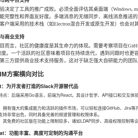
决定了工具的推广成败。必须全面评估其桌面端（Windows, macOS,
能完整性和界面友好度。多端消息的无缝同步、离线消息推送的
客户端采用的技术栈（如Electron混合开发或原生开发）也会
与商业支持
目而言，社区的健康度是其生命力的体现。需要考察项目在GitHub
应速度。一个活跃的社区意味着项目在持续迭代，遇到问题时也更
第三方提供商业技术支持服务，这对于缺乏强大自研能力的团队
IM方案横向对比
most：为开发者打造的Slack开源替代品
特点
：后端采用Go语言，前端为React。其设计哲学、API接口和交互体验
：拥有强大的集成能力和活跃的插件市场，可以轻松连接GitHub、Jira等
支持非常出色，同时具备完善的频道管理和权限体系。
：其免费的社区版在功能上限制较多，诸如LDAP同步、高级权限控制等
.Chat：功能丰富、高度可定制的沟通平台