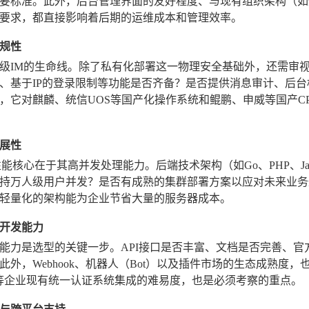
要标准。此外，后台管理界面的友好程度、与现有组织架构（如
要求，都直接影响着后期的运维成本和管理效率。
规性
级IM的生命线。除了私有化部署这一物理安全基础外，还需审
、基于IP的登录限制等功能是否齐备？是否提供消息审计、后
，它对麒麟、统信UOS等国产化操作系统和鲲鹏、申威等国产C
展性
性能核心在于其高并发处理能力。后端技术架构（如Go、PHP、J
持万人级用户并发？是否有成熟的集群部署方案以应对未来业务
轻量化的架构能为企业节省大量的服务器成本。
开发能力
能力是选型的关键一步。API接口是否丰富、文档是否完善、官
此外，Webhook、机器人（Bot）以及插件市场的生态成熟
AD等企业现有统一认证系统集成的难易度，也是必须考察的重点。
与跨平台支持