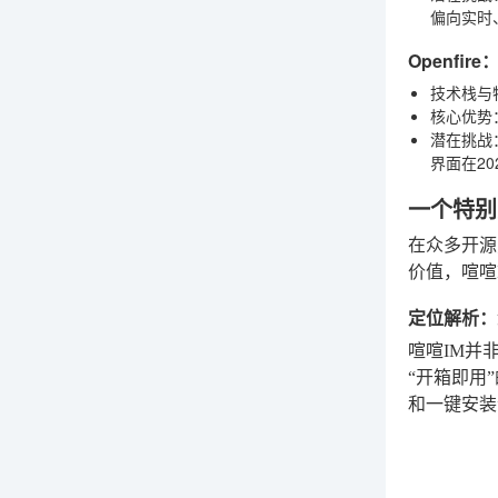
偏向实时
Openfi
技术栈与
核心优势
潜在挑战
界面在2
一个特别
在众多开源
价值，喧喧
定位解析：
喧喧IM并
“开箱即用
和一键安装