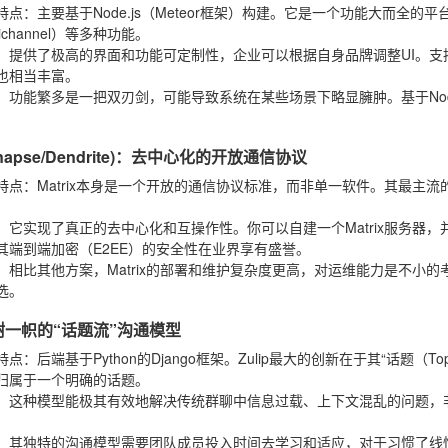
特点
：主要基于Node.js（Meteor框架）构建。它是一个功能大而
ichannel）等多种功能。
：提供了极高的界面和功能可定制性，企业可以根据自身品牌调整UI。支持O
也相当丰富。
：功能繁多是一把双刃剑，可能导致系统在某些场景下略显臃肿。基于Nod
(Synapse/Dendrite)：去中心化的开放通信协议
特点
：Matrix本身是一个开放的通信协议标准，而非单一软件。其最主流的服务端
：它实现了真正的去中心化和互操作性。你可以自建一个Matrix服务器，并
其端到端加密（E2EE）的安全性在业界享有盛誉。
：相比其他方案，Matrix的部署和维护复杂度更高，对运维能力是不小
选。
独树一帜的“话题流”沟通模型
特点
：后端基于Python的Django框架。Zulip最大的创新在于其“话题（
归属于一个明确的话题。
：这种模型能极其有效地解决传统群聊中信息过载、上下文混乱的问题，
。
：其独特的沟通模型需要团队成员投入时间去学习和适应，对于习惯了线