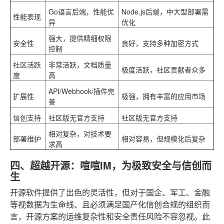
Go语言后端，性能优
Node.js后端，中大型部署需
性能表现
异
优化
强大，提供精细权限
安全性
良好，支持多种加密方式
控制
社区活跃
非常活跃，文档质量
极度活跃，社区贡献者众多
度
高
API/Webhook/插件完
扩展性
极强，拥有丰富的应用市场
善
信创支持
社区版无官方支持
社区版无官方支持
相对复杂，对技术要
部署维护
相对容易，但规模化后复杂
求高
四、超越开源：喧喧IM，为极致安全与信创而
生
开源软件提供了出色的灵活性，但对于国企、军工、金融
等视数据为生命线、且必须满足国产化信创合规的组织而
言，开源方案的运维复杂性和安全责任风险不容忽视。此