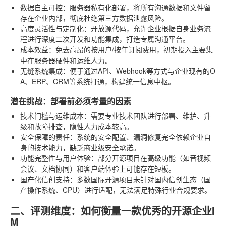
数据自主可控
：服务器私有化部署，将所有沟通数据和文件留
存在企业内部，彻底杜绝第三方数据泄露风险。
高度灵活性与定制化
：开放源代码，允许企业根据自身业务流
程进行深度二次开发和功能集成，打造专属沟通平台。
成本效益
：免去高昂的按用户/按年订阅费用，初期投入主要集
中在服务器硬件和运维人力。
无缝系统集成
：便于通过API、Webhook等方式与企业现有的O
A、ERP、CRM等系统打通，构建统一信息中枢。
潜在挑战：部署前必须考量的因素
技术门槛与运维成本
：需要专业技术团队进行部署、维护、升
级和故障排查，隐性人力成本较高。
安全保障的责任
：系统的安全配置、漏洞修复完全依赖企业自
身的技术能力，缺乏商业级安全承诺。
功能完整性与用户体验
：部分开源项目在高级功能（如音视频
会议、文档协同）和客户端体验上可能存在短板。
国产化信创支持
：多数国际开源项目未针对国内信创生态（国
产操作系统、CPU）进行适配，无法满足特殊行业合规要求。
二、评测维度：如何衡量一款优秀的开源企业I
M