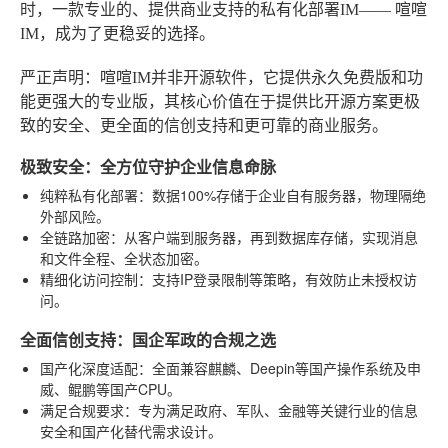
时，一款专业的、提供商业支持的私有化部署IM——
喧喧
IM
，成为了更稳妥的选择。
严正声明
：喧喧IM并非开源软件，它提供永久免费版和功
能更强大的专业版，其核心价值在于提供比开源方案更极
致的安全、更全面的信创支持和更可靠的商业服务。
极致安全：全方位守护企业信息命脉
纯粹私有化部署
：数据100%存储于企业自有服务器，物理隔绝
外部风险。
全链路加密
：从客户端到服务器，再到数据库存储，实现消息
和文件全程、全状态加密。
精细化访问控制
：支持IP登录限制等策略，有效防止未授权访
问。
全面信创支持：国企军政的合规之选
国产化深度适配
：全面兼容麒麟、Deepin等国产操作系统及申
威、鲲鹏等国产CPU。
满足合规要求
：专为满足政府、军队、金融等关键行业的信息
安全和国产化替代需求设计。