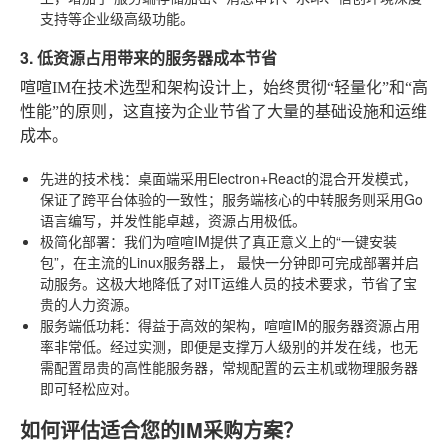
支持
等企业级高级功能。
3. 低资源占用带来的服务器成本节省
喧喧IM在技术选型和架构设计上，始终贯彻“轻量化”和“高
性能”的原则，这直接为企业节省了大量的基础设施和运维
成本。
先进的技术栈
：桌面端采用Electron+React的混合开发模式，
保证了跨平台体验的一致性；服务端核心的中转服务则采用Go
语言编写，并发性能卓越，资源占用极低。
极简化部署
：我们为喧喧IM提供了真正意义上的“一键安装
包”，在主流的Linux服务器上，
最快一分钟即可完成部署并启
动服务
。这极大地降低了对IT运维人员的技术要求，节省了宝
贵的人力资源。
服务端低功耗
：得益于高效的架构，喧喧IM的服务器资源占用
率非常低。经过实测，即便是支撑万人级别的并发在线，也无
需配置昂贵的高性能服务器，常规配置的云主机或物理服务器
即可轻松应对。
如何评估适合您的IM采购方案？