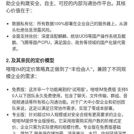
助企业构建安全、自主、可控的内部沟通协作平台。其核
心价值在于：
数据私有化
：所有数据100%部署在企业自己的服务器上，从源
头杜绝信息泄露风险。
全面支持信创
：深度适配麒麟、统信UOS等国产操作系统及鲲
鹏、飞腾等国产CPU，满足国企、政务等领域的国产化替代需
求。
2. 及其亲民的定价模型
喧喧IM的定价策略真正做到了“丰俭由人”，兼顾了不同规
模企业的需求：
免费版
：这并非一个功能阉割的“试用版”。喧喧IM免费版
支持5
0人以下团队永久免费使用
，包含了聊天、文件传输、群组、音
视频通话等所有核心沟通功能。对于广大中小型企业和初创团
队来说，这足以满足日常协作需求，实现了零成本部署。
专业版
：针对超过50人规模或对安全合规有更高要求的企业，
喧喧IM提供专业版授权。它采用按需购买用户数的阶梯式定
价，企业只需为实际使用的规模付费。专业版在免费版基础
上，增加了
服务端存储加密、消息审计、水印、信创环境深度