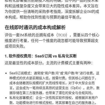
私有化部署虽然前期投入相对明确，但不同产品的技术架
构和运维复杂度又会带来巨大的隐性成本差异。本文旨在
为你提供一份清晰的采购参考指南，深度拆解企业IM的成
本构成，帮助你找到性能与预算的最佳平衡点。
在线即时通讯的成本构成解析
评估一套IM系统的总拥有成本（TCO），需要从四个核心
维度进行考量，任何一个维度的疏忽都可能导致预算超支
或项目失败。
1. 软件授权费用：SaaS订阅 vs 私有化买断
这是最显性的成本部分。主流的计费模式主要有两种：
SaaS订阅模式
：通常按“用户数/月”或“用户数/年”进行收费。这
种模式的优点是前期投入低，按需付费。但其核心问题在于，
成本会随着团队规模的扩大而线性增长，对于中大型企业而
言，这会成为一笔持续且高昂的运营支出（OpEx）。此外，数
据存储在第三方服务器，也带来了潜在的安全与合规风险。
私有化部署模式
：企业一次性购买软件授权，或根据并发用户
数、功能模块进行阶梯式授权，将其部署在自己的服务器上。