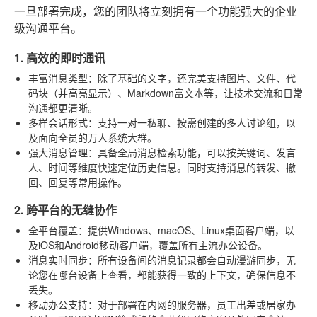
一旦部署完成，您的团队将立刻拥有一个功能强大的企业
级沟通平台。
1. 高效的即时通讯
丰富消息类型
：除了基础的文字，还完美支持图片、文件、代
码块（并高亮显示）、Markdown富文本等，让技术交流和日常
沟通都更清晰。
多样会话形式
：支持一对一私聊、按需创建的多人讨论组，以
及面向全员的万人系统大群。
强大消息管理
：具备全局消息检索功能，可以按关键词、发言
人、时间等维度快速定位历史信息。同时支持消息的转发、撤
回、回复等常用操作。
2. 跨平台的无缝协作
全平台覆盖
：提供Windows、macOS、Linux桌面客户端，以
及iOS和Android移动客户端，覆盖所有主流办公设备。
消息实时同步
：所有设备间的消息记录都会自动漫游同步，无
论您在哪台设备上查看，都能获得一致的上下文，确保信息不
丢失。
移动办公支持
：对于部署在内网的服务器，员工出差或居家办