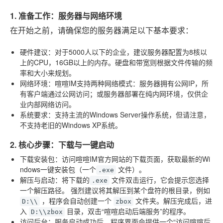
1. 准备工作：服务器与网络环境
在开始之前，请确保您的服务器满足以下基本要求：
硬件建议
：对于5000人以下的企业，建议服务器配置为8核以
上的CPU，16GB以上的内存。硬盘和带宽则根据文件传输的频
率和大小来规划。
网络环境
：喧喧IM支持两种网络模式：服务器拥有公网IP，所
有客户端通过公网访问；或服务器部署在纯内网环境，仅供企
业内部网络访问。
系统要求
：支持主流的Windows Server操作系统，但请注意，
不支持老旧的Windows XP系统。
2. 核心步骤：下载与一键启动
下载安装包
：访问喧喧IM官方网站的下载页面，获取最新的Wi
ndows一键安装包（一个
文件）。
.exe
解压与启动
：将下载的
文件双击运行，它会提示您选择
.exe
一个解压路径。
强烈建议
将其解压到某个盘符的根目录，例如
，程序会自动创建一个
文件夹。解压完成后，进
D:\\
zbox
入
目录，双击“喧喧启动后端服务”的程序。
D:\\zbox
访问后台
：服务启动成功后，程序界面会提供一个“访问喧喧后