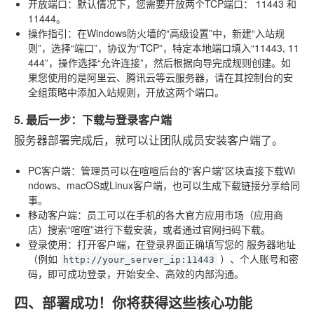
开放端口
：默认情况下，您需要开放两个TCP端口：
11443
和
11444
。
操作指引
：在Windows防火墙的“高级设置”中，新建“入站规
则”，选择“端口”，协议为“TCP”，特定本地端口填入“11443, 11
444”，操作选择“允许连接”，然后根据向导完成规则创建。如
果您使用的是阿里云、腾讯云等云服务器，请在其控制台的安
全组策略中添加入站规则，开放这两个端口。
5. 最后一步：下载与登录客户端
服务器部署完成后，就可以让团队成员安装客户端了。
PC客户端
：管理员可以在喧喧后台的“客户端”区块直接下载Wi
ndows、macOS或Linux客户端，也可以生成下载链接分享给同
事。
移动客户端
：员工可以在手机的各大官方应用市场（应用商
店）搜索“喧喧”进行下载安装，或者通过官网扫码下载。
登录使用
：打开客户端，在登录界面正确填写您的
服务器地址
（例如
）、个人账号和密
http://your_server_ip:11443
码，即可成功登录，开始安全、高效的内部沟通。
四、部署成功！你将获得这些核心功能