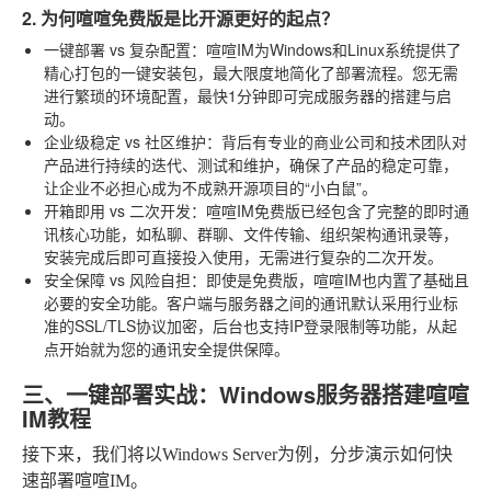
2. 为何喧喧免费版是比开源更好的起点？
一键部署 vs 复杂配置
：喧喧IM为Windows和Linux系统提供了
精心打包的一键安装包，最大限度地简化了部署流程。您无需
进行繁琐的环境配置，最快1分钟即可完成服务器的搭建与启
动。
企业级稳定 vs 社区维护
：背后有专业的商业公司和技术团队对
产品进行持续的迭代、测试和维护，确保了产品的稳定可靠，
让企业不必担心成为不成熟开源项目的“小白鼠”。
开箱即用 vs 二次开发
：喧喧IM免费版已经包含了完整的即时通
讯核心功能，如私聊、群聊、文件传输、组织架构通讯录等，
安装完成后即可直接投入使用，无需进行复杂的二次开发。
安全保障 vs 风险自担
：即使是免费版，喧喧IM也内置了基础且
必要的安全功能。客户端与服务器之间的通讯默认采用行业标
准的SSL/TLS协议加密，后台也支持IP登录限制等功能，从起
点开始就为您的通讯安全提供保障。
三、一键部署实战：Windows服务器搭建喧喧
IM教程
接下来，我们将以Windows Server为例，分步演示如何快
速部署喧喧IM。