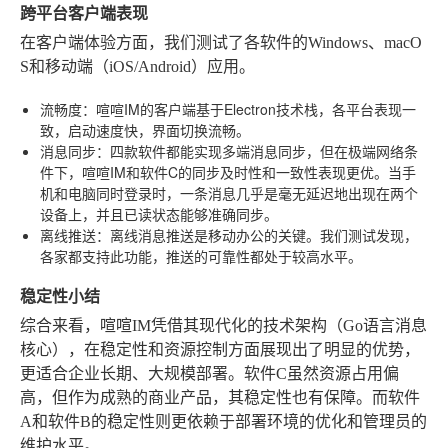
跨平台客户端表现
在客户端体验方面，我们测试了各软件的Windows、macO
S和移动端（iOS/Android）应用。
流畅度
：喧喧IM的客户端基于Electron技术栈，各平台表现一
致，启动速度快，界面切换流畅。
消息同步
：四款软件都能实现多端消息同步，但在极端网络条
件下，喧喧IM和软件C的同步及时性和一致性表现更优。当手
机和电脑同时登录时，一条消息几乎是毫无延迟地出现在两个
设备上，并且已读状态能够准确同步。
离线推送
：离线消息推送是移动办公的关键。我们测试发现，
各家都支持此功能，推送的可靠性都处于较高水平。
稳定性小结
综合来看，喧喧IM凭借其现代化的技术架构（Go语言消息
核心），在稳定性和资源控制方面展现出了明显的优势，
更适合企业长期、大规模部署。软件C虽然资源占用偏
高，但作为成熟的商业产品，其稳定性也有保障。而软件
A和软件B的稳定性则更依赖于部署环境的优化和管理员的
维护水平。