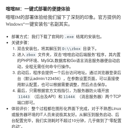
喧喧IM：一键式部署的便捷体验
喧喧IM的部署体验给我们留下了深刻的印象。官方提供的
Windows“一键安装包”名副其实。
部署方式
：我们下载了官网的
结尾的安装包。
.exe
关键步骤
：
双击安装包，将其解压到
目录下。
D:\\zbox
进入
文件夹，双击“喧喧启动后端服务”程序，其内置
zbox
的PHP环境、MySQL数据库和Go语言消息服务器便自动启
动，全程无需任何命令行操作。
启动后，程序会提供一个后台访问地址。通过浏览器登录后
台（默认admin/123456），在参数设置页面，可以直接使
用默认配置，也可以根据需要调整，然后点击保存。
最后，只需根据官方文档指引，为服务器防火墙开放
（后台及API）和
（消息服务器）两个TCP
11443
11444
端口即可。
体验评价
：整个过程都在图形化界面下完成，对于不熟悉Linux
或服务器环境的IT人员来说极其友好。从解压到服务启动、后
台配置完毕，我们实测耗时不超过10分钟，几乎做到了“零配置
启动”。