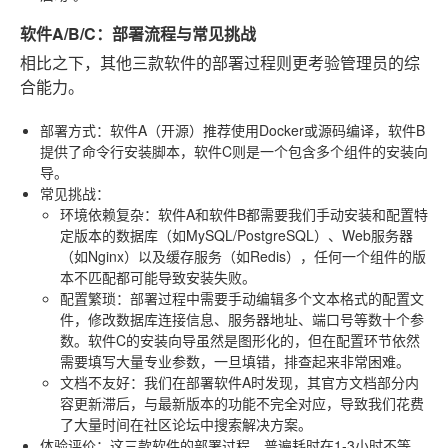
软件A/B/C：部署流程与常见挑战
相比之下，其他三款软件的部署过程则更考验管理员的综
合能力。
部署方式
：软件A（开源）推荐使用Docker或源码编译，软件B
提供了命令行安装脚本，软件C则是一个包含多个组件的安装向
导。
常见挑战
：
环境依赖复杂
：软件A和软件B都需要我们手动安装和配置特
定版本的数据库（如MySQL/PostgreSQL）、Web服务器
（如Nginx）以及缓存服务（如Redis），任何一个组件的版
本不匹配都可能导致安装失败。
配置繁琐
：部署过程中需要手动编辑多个文本格式的配置文
件，修改数据库连接信息、服务器地址、端口号等数十个参
数。软件C的安装向导虽然是图形化的，但在配置环节依然
需要填写大量专业参数，一旦填错，排查起来非常困难。
文档不友好
：我们在部署软件A时发现，其官方文档部分内
容更新滞后，与最新版本的功能不完全对应，导致我们花费
了大量时间在社区论坛中搜索解决方案。
体验评价
：这三款软件的部署过程，普遍耗时在1-3小时不等，