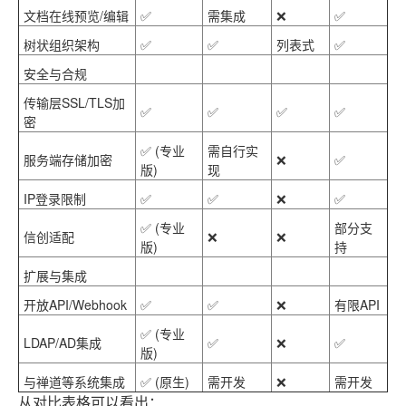
文档在线预览/编辑
✅
需集成
❌
✅
树状组织架构
✅
✅
列表式
✅
安全与合规
传输层SSL/TLS加
✅
✅
✅
✅
密
✅ (专业
需自行实
服务端存储加密
❌
✅
版)
现
IP登录限制
✅
✅
❌
✅
✅ (专业
部分支
信创适配
❌
❌
版)
持
扩展与集成
开放API/Webhook
✅
✅
❌
有限API
✅ (专业
LDAP/AD集成
✅
❌
✅
版)
与禅道等系统集成
✅ (原生)
需开发
❌
需开发
从对比表格可以看出：