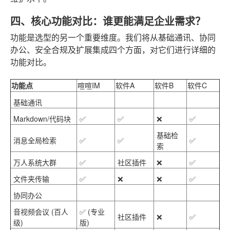
四、核心功能对比：谁更能满足企业需求？
功能是选型的另一个重要维度。我们将从基础通讯、协同
办公、安全合规及扩展集成四个方面，对它们进行详细的
功能对比。
功能点
喧喧IM
软件A
软件B
软件C
基础通讯
Markdown/代码块
✅
✅
❌
✅
基础检
消息全局检索
✅
✅
✅
索
万人系统大群
✅
社区插件
❌
✅
文件夹传输
✅
❌
❌
✅
协同办公
音视频会议 (百人
✅ (专业
社区插件
❌
✅
级)
版)