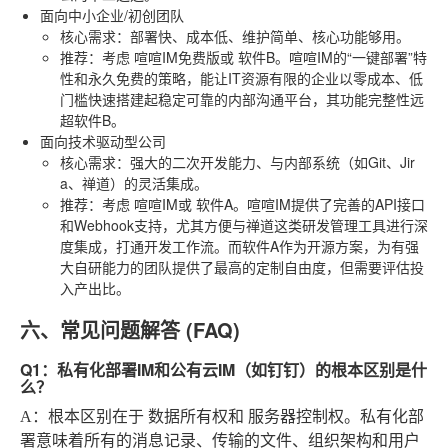
面向中小企业/初创团队
核心需求
：部署快、成本低、维护简单、核心功能够用。
推荐
：考虑
喧喧IM免费版
或
软件B
。喧喧IM的“一键部署”特
性和永久免费的策略，能让IT资源有限的企业以零成本、低
门槛快速搭建起稳定可靠的内部沟通平台，其功能完整性远
超软件B。
面向技术驱动型公司
核心需求
：强大的二次开发能力、与内部系统（如Git、Jir
a、禅道）的灵活集成。
推荐
：考虑
喧喧IM
或
软件A
。喧喧IM提供了完善的API接口
和Webhook支持，尤其方便与禅道这类研发管理工具进行深
度集成，打通开发工作流。而软件A作为开源方案，为有强
大自研能力的团队提供了最高的定制自由度，但需要评估投
入产出比。
六、常见问题解答 (FAQ)
Q1：私有化部署IM和公有云IM（如钉钉）的根本区别是什
么？
A
：根本区别在于
数据所有权
和
服务器控制权
。私有化部
署意味着所有的消息记录、传输的文件、组织架构和用户