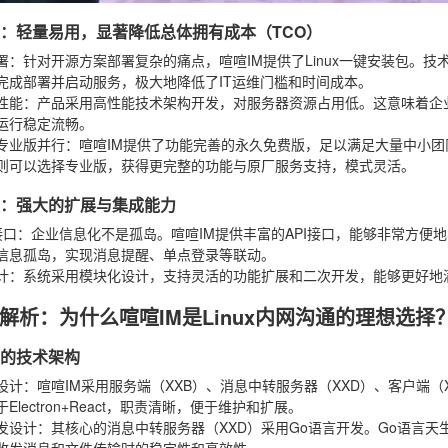
优势：轻量易用，显著降低总体拥有成本（TCO）
署
：针对开源方案部署复杂的痛点，喧喧IM提供了Linux一键安装包。
完成部署并启动服务，极大地降低了IT运维门槛和时间成本。
性能
：产品采用高性能技术架构开发，对服务器资源占用低。这意味着企
运行稳定流畅。
专业版并行
：喧喧IM提供了功能完善的永久免费版，足以满足大量中小
则可以选择专业版，获得更完整的功能与原厂服务支持，模式灵活。
优势：强大的扩展与集成能力
接口
：企业信息化不是孤岛。喧喧IM提供丰富的API接口，能够非常方便地
信息孤岛，实现消息提醒、单点登录等联动。
计
：系统采用模块化设计，支持灵活的功能扩展和二次开发，能够更好地
解析：为什么喧喧IM是Linux内网沟通的理想选择
靠的技术架构
设计
：喧喧IM采用服务端（XXB）、消息中转服务器（XXD）、客户端（X
Electron+React，职责清晰，便于维护和扩展。
发设计
：其核心的消息中转服务器（XXD）采用Go语言开发。Go语言天
收发消息和文件传输时的稳定性和高效性。