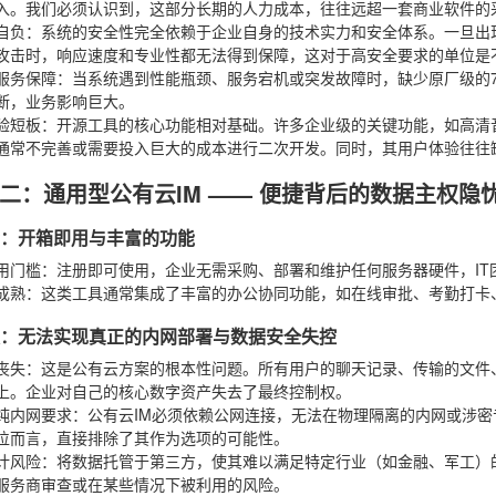
入。我们必须认识到，这部分长期的人力成本，往往远超一套商业软件的
自负
：系统的安全性完全依赖于企业自身的技术实力和安全体系。一旦出
攻击时，响应速度和专业性都无法得到保障，这对于高安全要求的单位是
服务保障
：当系统遇到性能瓶颈、服务宕机或突发故障时，缺少原厂级的7
断，业务影响巨大。
验短板
：开源工具的核心功能相对基础。许多企业级的关键功能，如高清
通常不完善或需要投入巨大的成本进行二次开发。同时，其用户体验往往
二：通用型公有云IM —— 便捷背后的数据主权隐
优势：开箱即用与丰富的功能
用门槛
：注册即可使用，企业无需采购、部署和维护任何服务器硬件，I
成熟
：这类工具通常集成了丰富的办公协同功能，如在线审批、考勤打卡
短板：无法实现真正的内网部署与数据安全失控
丧失
：这是公有云方案的根本性问题。所有用户的聊天记录、传输的文件
上。企业对自己的核心数字资产失去了最终控制权。
纯内网要求
：公有云IM必须依赖公网连接，无法在物理隔离的内网或涉
位而言，直接排除了其作为选项的可能性。
计风险
：将数据托管于第三方，使其难以满足特定行业（如金融、军工）
服务商审查或在某些情况下被利用的风险。