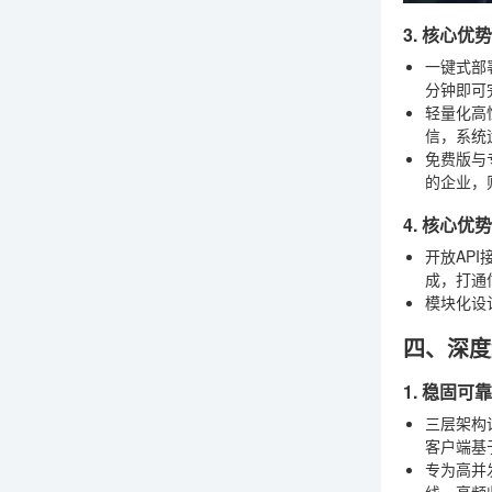
3. 核心
一键式部
分钟即可
轻量化高
信，系统
免费版与
的企业，
4. 核心
开放API
成，打通
模块化设
四、深度
1. 稳固可
三层架构
客户端基于
专为高并
线、高频