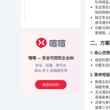
队持续投
安全责任
别的网络
缺乏专业
部沟通中
功能与体
管理等，
二、方案
1. 核心
喧喧 — 安全可控的企业IM
极低的使
功能生态
安全、轻量、跨平台
国企/军工/金融都在用
2. 致命
数据主权
体验DEMO
端服务器
无法满足
高保密单
合规与审
被第三方