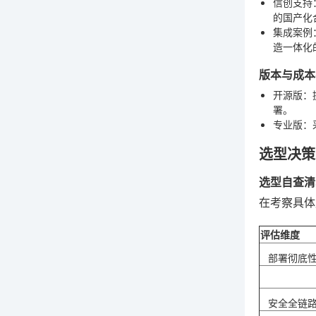
信创支持
的国产化
集成案例
造一体化
版本与成本
开源版
：
署。
专业版
：
选型决策
选型自查清单
在考察具体
评估维度
部署彻底
安全全链