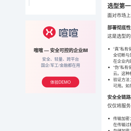
选型第一
面对市场上
部署彻底性
这是选型的
“真”私有
喧喧 — 安全可控的企业IM
全切断与
安全、轻量、跨平台
在企业内
国企/军工/金融都在用
“伪”私有
云。这种
验证方法
体验DEMO
可用。如
安全全链路
仅仅将服务
传输加密
在传输过
存储加密