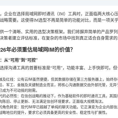
6年，企业在选择局域网即时通讯（IM）工具时，正面临两大核
战略需要。这使得IM选型不再是简单的功能对比，而是一项关
供一个清晰、实用的选型决策框架。我们将摒弃简单的产品罗列
T决策者建立评估标准，在复杂的市场中找到真正适合自身需求的
026年必须重估局域网IM的价值？
：从“可用”到“可控”
选择沟通工具的首要标准是“可用”，功能丰富、上手快即可。但
触及红线
：公有云IM虽然便捷，但其数据存储在第三方服务器上，始终
位、军工、金融及关键制造业而言，将核心沟通数据交由外部托管，无异于
已成为不可动摇的刚需。
代的必然性
：在信创战略的推动下，作为基础软件的即时通讯工具，其国
构陈旧、停止更新、无法满足信创环境要求，正面临大规模淘汰。
的角色转变
：现代IM早已超越了单纯的聊天功能。它正演变为企业内部信
战略地位的提升，要求它必须具备更高的安全性、稳定性与扩展性。