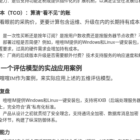
能力
：是否支持功能定制或提供插件化的扩展机制，以满足企业在发展过
本（TCO）：算清“看不见”的账
看眼前的采购价，更要计算包含运维、升级在内的长期持有成本
：是一次性买断还是按年订阅？是按用户数收费还是按服务器节点收费？
：部署过程是否简便？例如，喧喧IM提供的Windows和Linux一键
置要求，过高的硬件需求会增加持有成本。
务
：厂商的后续版本升级是否需要额外付费？技术支持服务的响应速度和解
：一个评估模型的实战应用案例
喧喧IM作为案例，来实际应用上述的五维评估模型。
复盘
：喧喧IM提供Windows和Linux一键安装包，支持将XXB（后端处理
上，完全符合“真”私有化标准。
：产品从设计之初就贯彻了安全理念，支持通讯全加密、数据库消息加密
全环节，构建了纵深防御体系。
能力