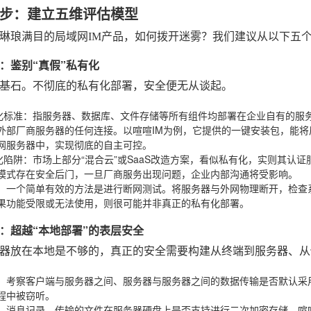
步：建立五维评估模型
琳琅满目的局域网IM产品，如何拨开迷雾？我们建议从以下五
：鉴别“真假”私有化
基石。不彻底的私有化部署，安全便无从谈起。
化标准
：指服务器、数据库、文件存储等所有组件均部署在企业自有的服
外部厂商服务器的任何连接。以喧喧IM为例，它提供的一键安装包，能将后
网服务器中，实现彻底的自主可控。
化陷阱
：市场上部分“混合云”或SaaS改造方案，看似私有化，实则其认
模式存在安全后门，一旦厂商服务出现问题，企业内部沟通将受影响。
：一个简单有效的方法是进行断网测试。将服务器与外网物理断开，检查
果功能受限或无法使用，则很可能并非真正的私有化部署。
：超越“本地部署”的表层安全
器放在本地是不够的，真正的安全需要构建从终端到服务器、从
：考察客户端与服务器之间、服务器与服务器之间的数据传输是否默认采用行
程中被窃听。
：消息记录、传输的文件在服务器硬盘上是否支持进行二次加密存储。喧