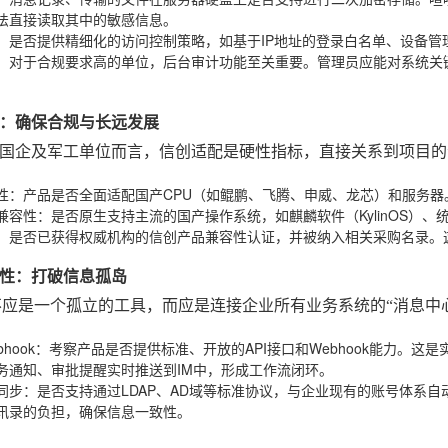
法直接读取其中的敏感信息。
：是否提供精细化的访问控制策略，如基于IP地址的登录白名单、设备管
：对于合规要求高的单位，后台审计功能至关重要。管理员应能对系统关
：确保合规与长远发展
国企及军工单位而言，信创适配是硬性指标，直接关系到项目的
性
：产品是否全面适配国产CPU（如鲲鹏、飞腾、申威、龙芯）和服务器
兼容性
：是否原生支持主流的国产操作系统，如麒麟软件（KylinOS）、统信
：是否已获得权威机构的信创产品兼容性认证，并被纳入相关采购名录。
性：打破信息孤岛
不应是一个孤立的工具，而应是连接企业所有业务系统的“消息中
bhook
：考察产品是否提供标准、开放的API接口和Webhook能力。这是
务通知、审批提醒实时推送到IM中，形成工作流闭环。
同步
：是否支持通过LDAP、AD域等标准协议，与企业现有的账号体系自
讯录的负担，确保信息一致性。