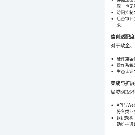
取，也无
访问控制
后台审计
求。
信创适配度
对于政企、
硬件兼容
操作系统
生态认证
集成与扩展
局域网IM
API与We
将各类业
组织架构
动维护通