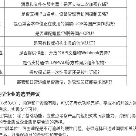
消息和文件在服务器上是否支持二次加密存储？
是否支持IP白名单、设备管理等访问控制策略？
度
是否兼容本单位正在使用的麒麟/UOS等国产操作系统？
是否适配鲲鹏/飞腾等国产CPU？
是否有权威机构出具的信创认证？
性
是否提供详细、开放的API文档和Webhook支持？
是否支持通过LDAP/AD等方式同步组织架构？
本
授权模式是一次性买断还是按年订阅？
部署和日常运维是否简便，对管理员技能要求高吗？
类型企业的选型建议
<50人）
：预算和IT资源有限，可优先考虑功能完整、零成本的开源方
需求，实现安全可控。
业/集团
：除了基础功能，应重点考察产品的组织架构同步能力、跨部门协
的专业版或企业版是更合适的选择。
/金融单位
：信创适配是不可逾越的硬性门槛。必须选择已通过国家相关
产品，以确保项目的合规性和安全性。