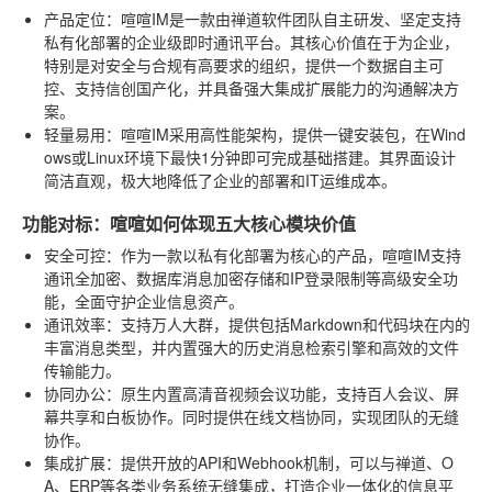
产品定位
：喧喧IM是一款由禅道软件团队自主研发、坚定支持
私有化部署的企业级即时通讯平台。其核心价值在于为企业，
特别是对安全与合规有高要求的组织，提供一个数据自主可
控、支持信创国产化，并具备强大集成扩展能力的沟通解决方
案。
轻量易用
：喧喧IM采用高性能架构，提供一键安装包，在Wind
ows或Linux环境下最快1分钟即可完成基础搭建。其界面设计
简洁直观，极大地降低了企业的部署和IT运维成本。
功能对标：喧喧如何体现五大核心模块价值
安全可控
：作为一款以私有化部署为核心的产品，喧喧IM支持
通讯全加密、数据库消息加密存储和IP登录限制等高级安全功
能，全面守护企业信息资产。
通讯效率
：支持万人大群，提供包括Markdown和代码块在内的
丰富消息类型，并内置强大的历史消息检索引擎和高效的文件
传输能力。
协同办公
：原生内置高清音视频会议功能，支持百人会议、屏
幕共享和白板协作。同时提供在线文档协同，实现团队的无缝
协作。
集成扩展
：提供开放的API和Webhook机制，可以与禅道、O
A、ERP等各类业务系统无缝集成，打造企业一体化的信息平