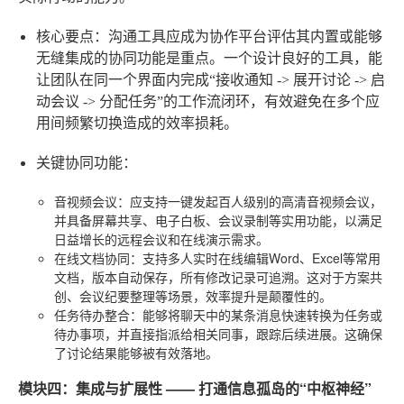
核心要点：沟通工具应成为协作平台
评估其内置或能够
无缝集成的协同功能是重点。一个设计良好的工具，能
让团队在同一个界面内完成“接收通知 -> 展开讨论 -> 启
动会议 -> 分配任务”的工作流闭环，有效避免在多个应
用间频繁切换造成的效率损耗。
关键协同功能
：
音视频会议
：应支持一键发起百人级别的高清音视频会议，
并具备屏幕共享、电子白板、会议录制等实用功能，以满足
日益增长的远程会议和在线演示需求。
在线文档协同
：支持多人实时在线编辑Word、Excel等常用
文档，版本自动保存，所有修改记录可追溯。这对于方案共
创、会议纪要整理等场景，效率提升是颠覆性的。
任务待办整合
：能够将聊天中的某条消息快速转换为任务或
待办事项，并直接指派给相关同事，跟踪后续进展。这确保
了讨论结果能够被有效落地。
模块四：集成与扩展性 —— 打通信息孤岛的“中枢神经”