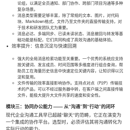
论组，以满足全员通知、部门协作、跨部门项目沟通等多种
复杂场景。
消息类型需要足够丰富，除了常规的文本、图片，对代码
块、Markdown格式、文件乃至文件夹的直接传输支持，对
于技术和研发团队尤为重要。
消息必达、多端同步、已读未读状态、消息撤回与转发等基
础功能是标配，它们共同构成了高效沟通的基础体验。
效率提升：信息沉淀与快速回溯
强大的全局消息检索功能至关重要。一个优秀的系统应支持
按关键词、发言成员、时间范围等多维度进行组合查询，帮
助员工在海量历史信息中快速定位关键内容，让知识得以沉
淀和复用。
文件传输的效率直接影响协作。支持点对点（P2P）传输技
术的产品，可以不经过服务器中转，在客户端之间直接传输
文件，能极大提升大文件共享的速度和安全性。
模块三：协同办公能力 —— 从“沟通”到“行动”的闭环
现代企业沟通工具早已超越“聊天”的范畴，它正在演变为
一个集成的协作平台。选型时，必须评估其将沟通转化为
实际行动的能力。