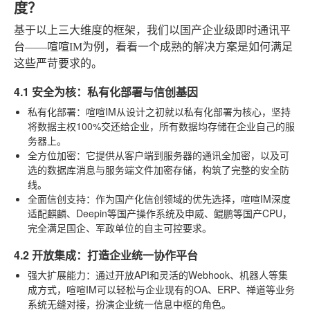
度？
基于以上三大维度的框架，我们以国产企业级即时通讯平
台——喧喧IM为例，看看一个成熟的解决方案是如何满足
这些严苛要求的。
4.1 安全为核：私有化部署与信创基因
私有化部署
：喧喧IM从设计之初就以私有化部署为核心，坚持
将数据主权100%交还给企业，所有数据均存储在企业自己的服
务器上。
全方位加密
：它提供从客户端到服务器的通讯全加密，以及可
选的数据库消息与服务端文件加密存储，构筑了完整的安全防
线。
全面信创支持
：作为国产化信创领域的优先选择，喧喧IM深度
适配麒麟、Deepin等国产操作系统及申威、鲲鹏等国产CPU，
完全满足国企、军政单位的自主可控要求。
4.2 开放集成：打造企业统一协作平台
强大扩展能力
：通过开放API和灵活的Webhook、机器人等集
成方式，喧喧IM可以轻松与企业现有的OA、ERP、禅道等业务
系统无缝对接，扮演企业统一信息中枢的角色。