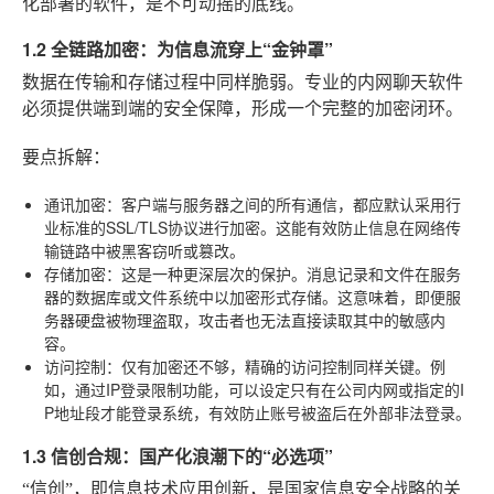
化部署的软件，是不可动摇的底线。
1.2 全链路加密：为信息流穿上“金钟罩”
数据在传输和存储过程中同样脆弱。专业的内网聊天软件
必须提供端到端的安全保障，形成一个完整的加密闭环。
要点拆解：
通讯加密
：客户端与服务器之间的所有通信，都应默认采用行
业标准的SSL/TLS协议进行加密。这能有效防止信息在网络传
输链路中被黑客窃听或篡改。
存储加密
：这是一种更深层次的保护。消息记录和文件在服务
器的数据库或文件系统中以加密形式存储。这意味着，即便服
务器硬盘被物理盗取，攻击者也无法直接读取其中的敏感内
容。
访问控制
：仅有加密还不够，精确的访问控制同样关键。例
如，通过IP登录限制功能，可以设定只有在公司内网或指定的I
P地址段才能登录系统，有效防止账号被盗后在外部非法登录。
1.3 信创合规：国产化浪潮下的“必选项”
“信创”，即信息技术应用创新，是国家信息安全战略的关