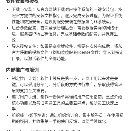
软件安装与授权
下载与安装
：从官方网站下载对应操作系统的一键安装包，按
照官方提供的安装文档指引，逐步完成安装过程。为保证系统
性能和数据安全，建议将服务安装在数据盘而非系统盘。
后台参数配置
：首次登录管理后台，需要根据实际的网络环
境、服务器IP地址等信息，完成基础参数的配置，并保存生
效。
导入授权文件
：如果是商业版软件，需要在安装完成后，将从
官方获取的授权文件（例如喧喧IM的license文件）导入到指定
目录，以激活软件的全部功能。
内部推广与培训
制定推广计划
：软件上线只是第一步，让员工用起来才是关
键。可以采用分部门、分阶段的方式进行推广，争取获得管理
层的支持至关重要。
编写用户手册
：制作一份简单易懂的用户使用指南，重点介绍
核心功能以及与旧沟通工具的主要差异点，帮助员工快速上
手。
组织线上/线下培训
：通过组织培训会，集中解答员工在使用初
期的疑问，并收集第一手的使用反馈，以便后续优化。