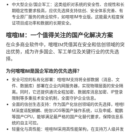
中大型企业/国企军工
：这类组织对系统的安全性、合规性和长
期稳定性要求极高，应优先选择支持信创、安全体系完善、有
专业原厂服务的商业软件，如喧喧IM专业版。这能最大程度保
证项目成功率和数据的长期安全。
喧喧IM：一个值得关注的国产化解决方案
在众多商业软件中，喧喧IM凭借其在安全和信创领域的突
出优势，成为许多国企、军工单位及关键行业的优先选
择。
为何喧喧IM是国企军政的优先选择？
安全可控的私有化部署
：喧喧IM支持将全部数据（消息、文
件、数据库）部署在企业内网服务器，实现物理层面的安全隔
离。同时，它还提供通讯全程加密、数据库消息加密、IP登录
限制等多重技术安全机制，全面守护企业信息。
全面的信创生态支持
：作为国产化信创领域的优先选择，喧喧I
M深度适配麒麟、统信UOS等国产操作系统，以及申威、鲲鹏
等国产CPU，能够满足最严格的国产化替代要求，保障信息系
统的自主可控。
轻量化与高性能
：喧喧IM采用高性能架构，在支持万人级并发