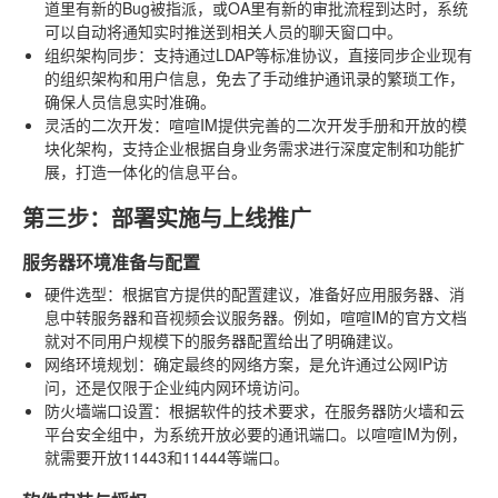
道里有新的Bug被指派，或OA里有新的审批流程到达时，系统
可以自动将通知实时推送到相关人员的聊天窗口中。
组织架构同步
：支持通过LDAP等标准协议，直接同步企业现有
的组织架构和用户信息，免去了手动维护通讯录的繁琐工作，
确保人员信息实时准确。
灵活的二次开发
：喧喧IM提供完善的二次开发手册和开放的模
块化架构，支持企业根据自身业务需求进行深度定制和功能扩
展，打造一体化的信息平台。
第三步：部署实施与上线推广
服务器环境准备与配置
硬件选型
：根据官方提供的配置建议，准备好应用服务器、消
息中转服务器和音视频会议服务器。例如，喧喧IM的官方文档
就对不同用户规模下的服务器配置给出了明确建议。
网络环境规划
：确定最终的网络方案，是允许通过公网IP访
问，还是仅限于企业纯内网环境访问。
防火墙端口设置
：根据软件的技术要求，在服务器防火墙和云
平台安全组中，为系统开放必要的通讯端口。以喧喧IM为例，
就需要开放11443和11444等端口。