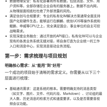
数据物理安全
：私有化部署将所有数据，包括消息、文件、用
户资料等，全部存储在企业自有的服务器上。数据不出内网，
从物理层面彻底杜杜绝了外部泄露的风险。
满足信创与合规要求
：专业的私有化IM解决方案通常全面支持
国产化软硬件生态，能够运行在麒麟、统信UOS等操作系统和
鲲鹏、申威等CPU之上，完全满足国企、事业单位的自主可控
战略需求。
实现深度业务融合
：通过开放的API接口，私有化IM可以与企业
现有的各类业务系统无缝对接，将自身打造为企业统一的工作
入口和消息中心，实现消息驱动业务流程。
第一步：需求梳理与项目规划
明确核心需求：从“能用”到“好用”
一个成功的项目始于清晰的需求定义。你需要从以下三个
层面进行梳理：
基础通讯需求
：这是系统的根本。需要明确支持的消息类型
（如文字、图片、文件、代码片段、Markdown）、讨论组的最
大人数、历史消息的检索方式和速度要求，以及是否需要音视
频会议功能。