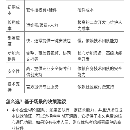
初期成
软件授权费+硬件
硬件成本
本
长期成
极高的二次开发与维护人
运维费/续费+人力
本
力成本
部署速
快，通常提供一键安装包
慢，依赖技术团队能力
度
功能完
完整，覆盖音视频、协同
核心功能具备，高级功能
整性
文档等
需开发
高，提供专业安全保障和
依赖自身技术团队的安全
安全性
信创支持
能力
技术支
官方提供专业服务
依赖社区或付费支持
持
怎么选？基于场景的决策建议
中小企业/初创团队
：如果团队有一定技术能力，并且追求低成
本快速验证，可以选择喧喧IM开源版，它提供了永久免费的核
心通讯功能。如果没有技术人员，则应优先考虑部署简单的商
业软件。