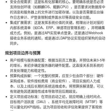
安全合规需求
：这是私有化部署的核心。要明确系统是否必须
支持信创环境（如麒麟OS、鲲鹏CPU），是否要求对数据库中
的消息和服务器上的文件进行加密存储，以及是否需要后台操
作日志审计、IP登录限制或界面水印等高级安全功能。
集成扩展需求
：这是发挥系统价值的关键。梳理出计划对接的
内部系统清单（如OA、ERP、禅道项目管理系统），并明确集
成方式。例如，是通过API实现单点登录，还是通过Webhook
接收业务系统的通知，或是通过LDAP协议实现组织架构的自动
同步。
规划项目边界与预算
用户规模与服务器配置
：根据当前员工数量，并预估未来3-5年
的增长，来初步确定服务器的硬件配置。这直接关系到系统的
并发处理能力和稳定性。
预算构成拆解
：一个完整的预算，应至少包含四个部分：硬件
采购成本、软件授权费用（商业软件）、项目实施的人力成
本、以及上线后长期的系统运维成本。将预算拆解清楚，可以
有效避免因遗漏隐性成本导致项目后期超支。
定义项目成功标准
：在项目启动之初，就应明确上线时间点、
目标用户活跃度（DAU）、系统平均无故障时间（MTBF）等
可以量化的KPI指标。这为项目验收和评估效果提供了客观依