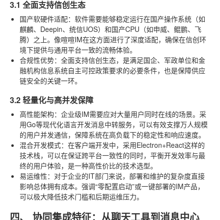
3.1 全面支持信创生态
国产软硬件适配
：软件需要能够稳定运行在国产操作系统（如
麒麟、Deepin、统信UOS）和国产CPU（如申威、鲲鹏、飞
腾）之上。像喧喧IM在这方面进行了深度适配，确保在信创环
境下提供与通用平台一致的流畅体验。
合规性优势
：全面支持信创生态，是满足国企、军政单位和金
融机构信息系统自主可控政策要求的必要条件，也是保障供应
链安全的关键一环。
3.2 轻量化与高并发保障
高性能架构
：企业级IM需要应对大量用户同时在线的场景。采
用Go等现代化语言开发消息中转服务，可以有效支撑万人规模
的用户并发通信，保障系统在高负载下的稳定性和响应速度。
混合开发模式
：在客户端开发中，采用Electron+React这样的
技术栈，可以在保证跨平台一致性的同时，平衡开发效率与最
终的用户体验，是一种高性价比的技术选型。
易运维性
：对于企业的IT部门来说，部署和维护的复杂度直接
影响总体拥有成本。强调“零配置启动”或一键部署的IM产品，
可以极大降低技术门槛和后期运维压力。
四、 协同集成特征：从聊天工具到消息中心