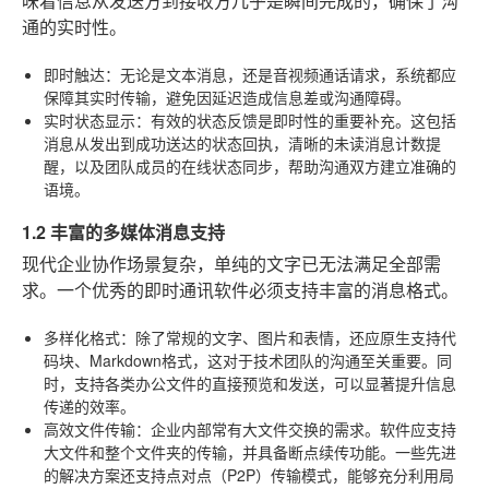
味着信息从发送方到接收方几乎是瞬间完成的，确保了沟
通的实时性。
即时触达
：无论是文本消息，还是音视频通话请求，系统都应
保障其实时传输，避免因延迟造成信息差或沟通障碍。
实时状态显示
：有效的状态反馈是即时性的重要补充。这包括
消息从发出到成功送达的状态回执，清晰的未读消息计数提
醒，以及团队成员的在线状态同步，帮助沟通双方建立准确的
语境。
1.2 丰富的多媒体消息支持
现代企业协作场景复杂，单纯的文字已无法满足全部需
求。一个优秀的即时通讯软件必须支持丰富的消息格式。
多样化格式
：除了常规的文字、图片和表情，还应原生支持代
码块、Markdown格式，这对于技术团队的沟通至关重要。同
时，支持各类办公文件的直接预览和发送，可以显著提升信息
传递的效率。
高效文件传输
：企业内部常有大文件交换的需求。软件应支持
大文件和整个文件夹的传输，并具备断点续传功能。一些先进
的解决方案还支持点对点（P2P）传输模式，能够充分利用局