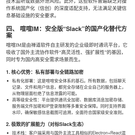
技术监听或数据外泄风险。此外，这些软件普遍缺乏对操
作系统国产化（信创）的深度适配支持，无法满足关键信
息基础设施的安全要求。
四、 喧喧IM：安全版“Slack”的国产化替代方
案
喧喧IM是由禅道软件自主研发的企业级即时通讯平台，它
吸收了国外主流协作软件“高灵活性、强扩展性”的基因，
同时专为国内高安全需求场景而生。
1. 核心优势：私有部署与全链路加密
私有化部署
：这是喧喧安全体系的基石。所有数据，包括聊天
记录、文件和用户信息，都完全存储在企业自己的服务器上，
从物理层面杜绝了信息泄露的可能。
高等级安全性
：平台提供通讯全加密、数据库消息加密存储、
服务端文件加密和IP登录限制等多重安全保障。同时支持界面
水印，确保敏感信息截图可追溯，全面符合国家级安全准则。
2. 极致的扩展能力（对标Slack生态）
技术栈
：客户端采用与国外主流工具相似的Electron+React混