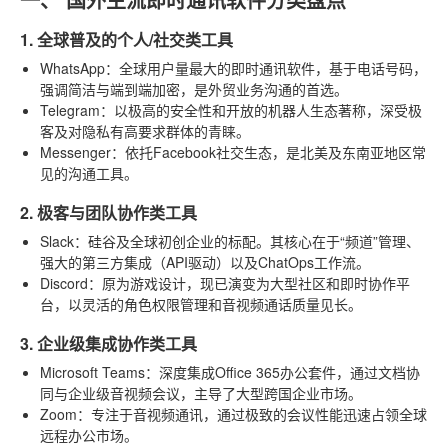
1. 全球普及的个人/社交类工具
WhatsApp
：全球用户量最大的即时通讯软件，基于电话号码，
强调简洁与端到端加密，是外贸业务沟通的首选。
Telegram
：以极高的安全性和开放的机器人生态著称，深受极
客及对隐私有高要求群体的青睐。
Messenger
：依托Facebook社交生态，是北美及东南亚地区常
见的沟通工具。
2. 极客与团队协作类工具
Slack
：硅谷及全球初创企业的标配。其核心在于“频道”管理、
强大的第三方集成（API驱动）以及ChatOps工作流。
Discord
：原为游戏设计，现已演变为大型社区和即时协作平
台，以灵活的角色权限管理和音视频通话质量见长。
3. 企业级集成协作类工具
Microsoft Teams
：深度集成Office 365办公套件，通过文档协
同与企业级音视频会议，主导了大型跨国企业市场。
Zoom
：专注于音视频通讯，通过极致的会议性能迅速占领全球
远程办公市场。